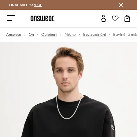
FINAL SALE %!
VÍCE
Ušetřete s Answear Club
Answear
On
Oblečení
Mikiny
Bez zapínání