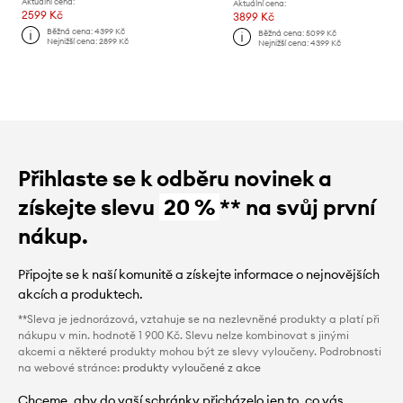
Aktuální cena:
Aktuální cena:
2599 Kč
3899 Kč
Běžná cena:
4399 Kč
Běžná cena:
5099 Kč
Nejnižší cena:
2899 Kč
Nejnižší cena:
4399 Kč
Přihlaste se k odběru novinek a
získejte slevu
20 %
** na svůj první
nákup.
Připojte se k naší komunitě a získejte informace o nejnovějších
akcích a produktech.
**Sleva je jednorázová, vztahuje se na nezlevněné produkty a platí při
nákupu v min. hodnotě 1 900 Kč. Slevu nelze kombinovat s jinými
akcemi a některé produkty mohou být ze slevy vyloučeny. Podrobnosti
na webové stránce:
produkty vyloučené z akce
Chceme, aby do vaší schránky přicházelo jen to, co vás