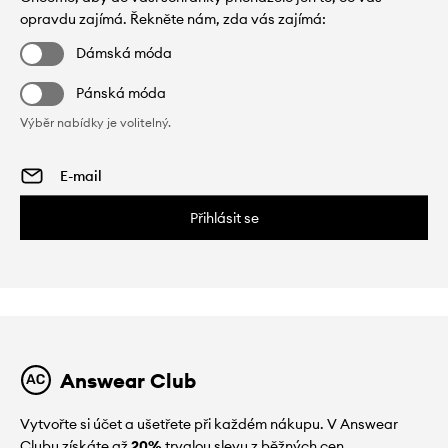
opravdu zajímá. Řekněte nám, zda vás zajímá:
Dámská móda
Pánská móda
Výběr nabídky je volitelný.
Přihlásit se
Answear Club
Vytvořte si účet a ušetřete při každém nákupu. V Answear
Clubu získáte až
20%
trvalou slevu z běžných cen.