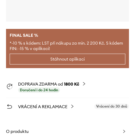
FINAL SALE %
*-10 % s kódem: LST při nákupu za min. 2 200 Kč. S kódem
FIN: -15 % v aplikaci!
Stáhnout aplikaci
DOPRAVA ZDARMA od
1800 Kč
Doručení i do 24 hodin
VRÁCENÍ A REKLAMACE
Vrácení do 30 dnů
O produktu