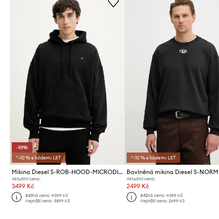
-10%
*-10 % s kódem: LST
*-10 % s kódem: LST
Mikina Diesel S-ROB-HOOD-MICRODIV SWEAT-SHIR
Bavlněná mikina Diesel S-NOR
Aktuální cena:
Aktuální cena:
3499 Kč
2499 Kč
Běžná cena:
4399 Kč
Běžná cena:
4399 Kč
Nejnižší cena:
3899 Kč
Nejnižší cena:
2699 Kč