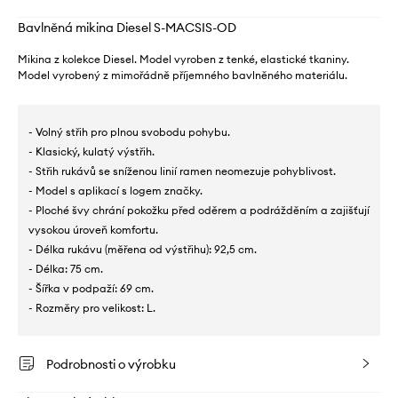
Bavlněná mikina Diesel S-MACSIS-OD
Mikina z kolekce Diesel. Model vyroben z tenké, elastické tkaniny.
Model vyrobený z mimořádně příjemného bavlněného materiálu.
- Volný střih pro plnou svobodu pohybu.
- Klasický, kulatý výstřih.
- Střih rukávů se sníženou linií ramen neomezuje pohyblivost.
- Model s aplikací s logem značky.
- Ploché švy chrání pokožku před oděrem a podrážděním a zajišťují
vysokou úroveň komfortu.
- Délka rukávu (měřena od výstřihu): 92,5 cm.
- Délka: 75 cm.
- Šířka v podpaží: 69 cm.
- Rozměry pro velikost: L.
Podrobnosti o výrobku