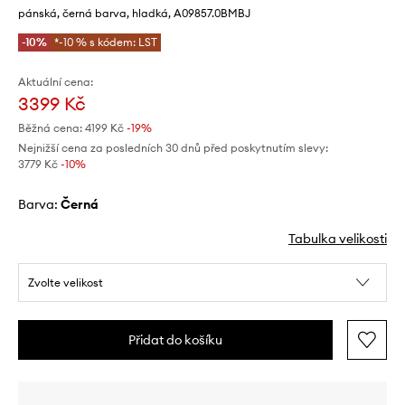
pánská, černá barva, hladká, A09857.0BMBJ
-10%
*-10 % s kódem: LST
Aktuální cena:
3399 Kč
Běžná cena:
4199 Kč
-19%
Nejnižší cena za posledních 30 dnů před poskytnutím slevy:
3779 Kč
 -10%
Barva:
černá
Tabulka velikosti
Zvolte velikost
Přidat do košíku