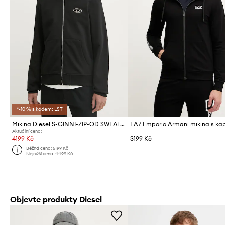
*-10 % s kódem: LST
Mikina Diesel S-GINNI-ZIP-OD SWEAT-SHIRT
Aktuální cena:
4199 Kč
3199 Kč
Běžná cena:
5199 Kč
Nejnižší cena:
4499 Kč
Objevte produkty Diesel