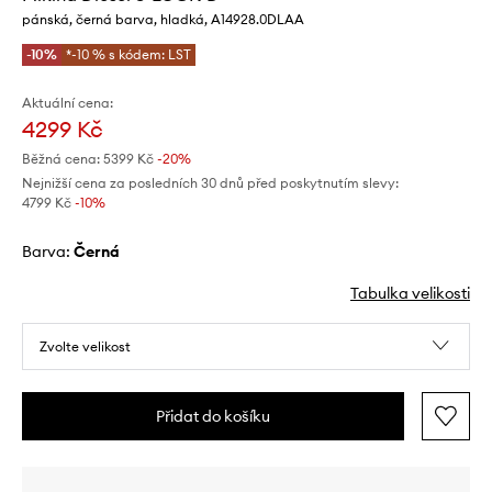
pánská, černá barva, hladká, A14928.0DLAA
-10%
*-10 % s kódem: LST
Aktuální cena:
4299 Kč
Běžná cena:
5399 Kč
-20%
Nejnižší cena za posledních 30 dnů před poskytnutím slevy:
4799 Kč
 -10%
Barva:
černá
Tabulka velikosti
Zvolte velikost
Přidat do košíku