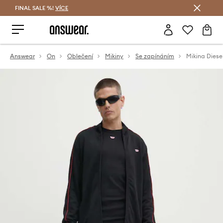
FINAL SALE %!
VÍCE
Ušetřete s Answear Club
Answear
On
Oblečení
Mikiny
Se zapínáním
Mikina Dies