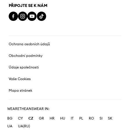
PŘIPOJTE SE K NÁM
Ochrana osobních údajů
Obchodní podmínky
Údaje společnosti
Vaše Cookies
Mapa stránek
WEARETHEANSWEAR IN:
BG
CY
CZ
GR
HR
HU
IT
PL
RO
SI
SK
UA
UA(RU)