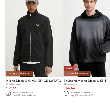
-50%
*-10 % s kódem: LST
*-10 % s kódem: LST
Mikina Diesel S-GINNI-ZIP-OD SWEAT-SHIRT
Bavlněná mikina Diesel S-EE-T1
Aktuální cena:
Aktuální cena:
4199 Kč
2439 Kč
Běžná cena:
5199 Kč
Běžná cena:
4899 Kč
Nejnižší cena:
4499 Kč
Nejnižší cena:
4899 Kč