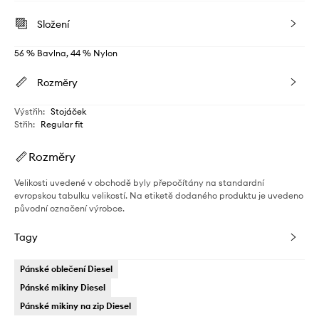
Složení
56 % Bavlna, 44 % Nylon
Rozměry
Výstřih
:
Stojáček
Střih
:
Regular fit
Rozměry
Velikosti uvedené v obchodě byly přepočítány na standardní
evropskou tabulku velikostí. Na etiketě dodaného produktu je uvedeno
původní označení výrobce.
Tagy
Pánské oblečení Diesel
Pánské mikiny Diesel
Pánské mikiny na zip Diesel