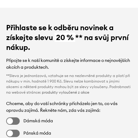
Přihlaste se k odběru novinek a
získejte slevu
20 %
** na svůj první
nákup.
Připojte se k naší komunitě a získejte informace o nejnovějších
akcích a produktech.
**Sleva je jednorázová, vztahuje se na nezlevněné produkty a platí při
nákupu v min. hodnotě 1 900 Kč. Slevu nelze kombinovat s jinými
akcemi a některé produkty mohou být ze slevy vyloučeny. Podrobnosti
na webové stránce:
produkty vyloučené z akce
Chceme, aby do vaší schránky přicházelo jen to, co vás
opravdu zajímá. Řekněte nám, zda vás zajímá:
Dámská móda
Pánská móda