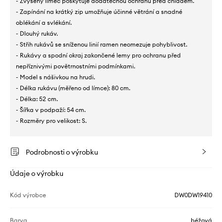
- Zvýšený límec poskytuje dodatečnou ochranu před chladem.
- Zapínání na krátký zip umožňuje účinné větrání a snadné
oblékání a svlékání.
- Dlouhý rukáv.
- Střih rukávů se sníženou linií ramen neomezuje pohyblivost.
- Rukávy a spodní okraj zakončené lemy pro ochranu před
nepříznivými povětrnostními podmínkami.
- Model s nášivkou na hrudi.
- Délka rukávu (měřeno od límce): 80 cm.
- Délka: 52 cm.
- Šířka v podpaží: 54 cm.
- Rozměry pro velikost: S.
Podrobnosti o výrobku
Údaje o výrobku
Kód výrobce
DW0DW19410
Barva
béžová