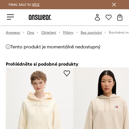
FINAL SALE %!
VÍCE
Ušetřete s Answear Club
Answear
Ona
Oblečení
Mikiny
Bez zapínání
Bavlněná m
Tento produkt je momentálně nedostupný
Prohlédněte si podobné produkty