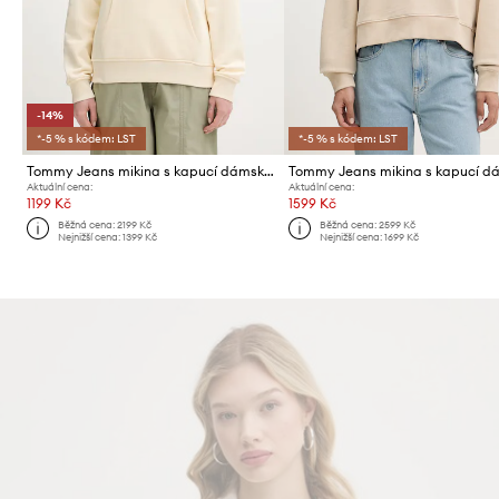
-14%
*-5 % s kódem: LST
*-5 % s kódem: LST
Tommy Jeans mikina s kapucí dámská bavlněná s elastanem
Aktuální cena:
Aktuální cena:
1199 Kč
1599 Kč
Běžná cena:
2199 Kč
Běžná cena:
2599 Kč
Nejnižší cena:
1399 Kč
Nejnižší cena:
1699 Kč