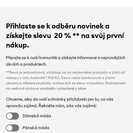
Přihlaste se k odběru novinek a
získejte slevu
20 %
** na svůj první
nákup.
Připojte se k naší komunitě a získejte informace o nejnovějších
akcích a produktech.
**Sleva je jednorázová, vztahuje se na nezlevněné produkty a platí při
nákupu v min. hodnotě 1 900 Kč. Slevu nelze kombinovat s jinými
akcemi a některé produkty mohou být ze slevy vyloučeny. Podrobnosti
na webové stránce:
produkty vyloučené z akce
Chceme, aby do vaší schránky přicházelo jen to, co vás
opravdu zajímá. Řekněte nám, zda vás zajímá:
Dámská móda
Pánská móda