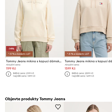
-14%
*-5 % s kódem: LST
*-5 % s kódem: LST
Tommy Jeans mikina s kapucí dámská bavlněná s elastanem
Aktuální cena:
Aktuální cena:
1199 Kč
1599 Kč
Běžná cena:
2199 Kč
Běžná cena:
2599 Kč
Nejnižší cena:
1399 Kč
Nejnižší cena:
1699 Kč
Objevte produkty Tommy Jeans