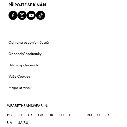
PŘIPOJTE SE K NÁM
Ochrana osobních údajů
Obchodní podmínky
Údaje společnosti
Vaše Cookies
Mapa stránek
WEARETHEANSWEAR IN:
BG
CY
CZ
GR
HR
HU
IT
PL
RO
SI
SK
UA
UA(RU)