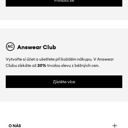
Přihlásit se
Answear Club
Vytvořte si účet a ušetřete při každém nákupu. V Answear
Clubu získáte až
20%
trvalou slevu z běžných cen.
Zjistěte více
O NÁS