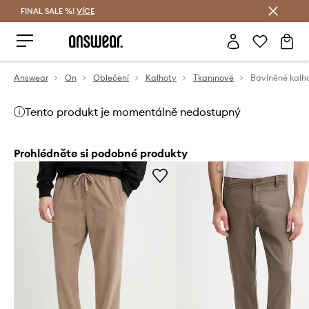
FINAL SALE %!
VÍCE
Ušetřete s Answear Club
Answear
On
Oblečení
Kalhoty
Tkaninové
Bavlněné kalh
Tento produkt je momentálně nedostupný
Prohlédněte si podobné produkty