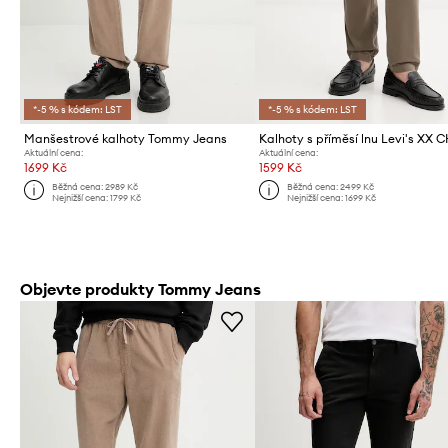
*-5 % s kódem: LST
*-5 % s kódem: LST
Manšestrové kalhoty Tommy Jeans
Aktuální cena:
Aktuální cena:
1699 Kč
1599 Kč
Běžná cena:
2989 Kč
Běžná cena:
2499 Kč
Nejnižší cena:
1799 Kč
Nejnižší cena:
1699 Kč
Objevte produkty Tommy Jeans