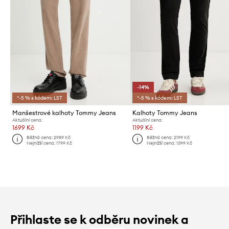
-14%
*-5 % s kódem: LST
*-5 % s kódem: LST
Manšestrové kalhoty Tommy Jeans
Kalhoty Tommy Jeans
Aktuální cena:
Aktuální cena:
1699 Kč
1199 Kč
Běžná cena:
2989 Kč
Běžná cena:
2199 Kč
Nejnižší cena:
1799 Kč
Nejnižší cena:
1399 Kč
Přihlaste se k odběru novinek a