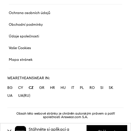
Ochrana osobních údajů
Obchodní podmínky
Údaje společnosti
Vaše Cookies
Mapa stránek
WEARETHEANSWEAR IN:
BG
CY
CZ
GR
HR
HU
IT
PL
RO
SI
SK
UA
UA(RU)
Obsah této webové stránky je chráněn autorským právem a patří
společnosti Answear.com S.A.
Stáhněte si aplikaci a