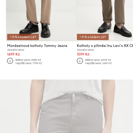
*-5 % s kódem: LST
*-5 % s kódem: LST
Manšestrové kalhoty Tommy Jeans
Aktuální cena:
Aktuální cena:
1699 Kč
1599 Kč
Běžná cena:
2989 Kč
Běžná cena:
2499 Kč
Nejnižší cena:
1799 Kč
Nejnižší cena:
1699 Kč