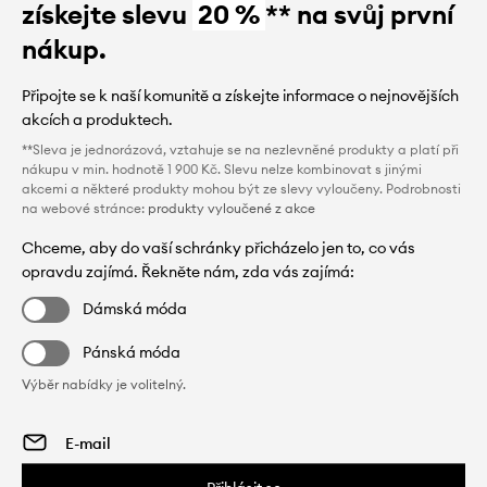
získejte slevu
20 %
** na svůj první
nákup.
Připojte se k naší komunitě a získejte informace o nejnovějších
akcích a produktech.
**Sleva je jednorázová, vztahuje se na nezlevněné produkty a platí při
nákupu v min. hodnotě 1 900 Kč. Slevu nelze kombinovat s jinými
akcemi a některé produkty mohou být ze slevy vyloučeny. Podrobnosti
na webové stránce:
produkty vyloučené z akce
Chceme, aby do vaší schránky přicházelo jen to, co vás
opravdu zajímá. Řekněte nám, zda vás zajímá:
Dámská móda
Pánská móda
Výběr nabídky je volitelný.