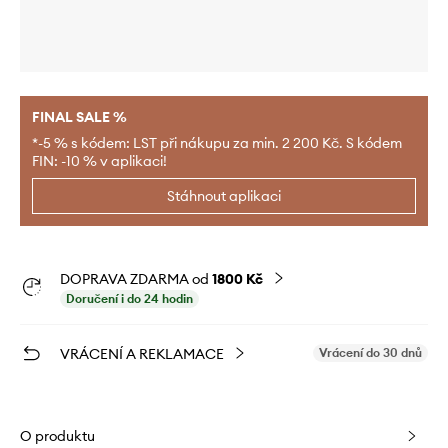
FINAL SALE %
*-5 % s kódem: LST při nákupu za min. 2 200 Kč. S kódem
FIN: -10 % v aplikaci!
Stáhnout aplikaci
DOPRAVA ZDARMA od
1800 Kč
Doručení i do 24 hodin
VRÁCENÍ A REKLAMACE
Vrácení do 30 dnů
O produktu