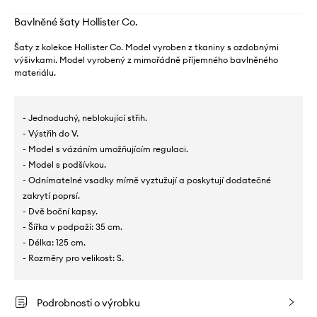
Bavlněné šaty Hollister Co.
Šaty z kolekce Hollister Co. Model vyroben z tkaniny s ozdobnými
výšivkami. Model vyrobený z mimořádně příjemného bavlněného
materiálu.
- Jednoduchý, neblokující střih.
- Výstřih do V.
- Model s vázáním umožňujícím regulaci.
- Model s podšívkou.
- Odnímatelné vsadky mírně vyztužují a poskytují dodatečné
zakrytí poprsí.
- Dvě boční kapsy.
- Šířka v podpaží: 35 cm.
- Délka: 125 cm.
- Rozměry pro velikost: S.
Podrobnosti o výrobku