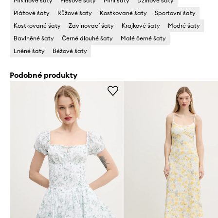
Mikinové šaty
Plesové šaty
Mini šaty
Džínové šaty
Plážové šaty
Růžové šaty
Kostkované šaty
Sportovní šaty
Kostkované šaty
Zavinovací šaty
Krajkové šaty
Modré šaty
Bavlněné šaty
Černé dlouhé šaty
Malé černé šaty
Lněné šaty
Béžové šaty
Podobné produkty