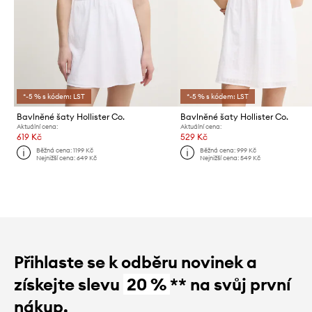
*-5 % s kódem: LST
*-5 % s kódem: LST
Bavlněné šaty Hollister Co.
Bavlněné šaty Hollister Co.
Aktuální cena:
Aktuální cena:
619 Kč
529 Kč
Běžná cena:
1199 Kč
Běžná cena:
999 Kč
Nejnižší cena:
649 Kč
Nejnižší cena:
549 Kč
Přihlaste se k odběru novinek a
získejte slevu
20 %
** na svůj první
nákup.