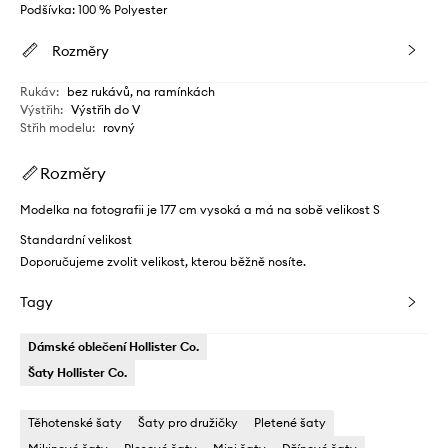
Podšívka: 100 % Polyester
Rozměry
Rukáv
:
bez rukávů, na ramínkách
Výstřih
:
Výstřih do V
Střih modelu
:
rovný
Rozměry
Modelka na fotografii je 177 cm vysoká a má na sobě velikost S
Standardní velikost
Doporučujeme zvolit velikost, kterou běžně nosíte.
Tagy
Dámské oblečení Hollister Co.
Šaty Hollister Co.
Těhotenské šaty
Šaty pro družičky
Pletené šaty