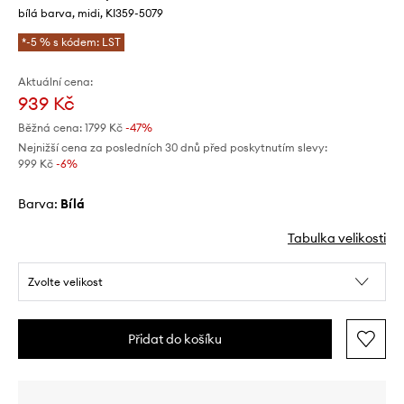
bílá barva, midi, KI359-5079
*-5 % s kódem: LST
Aktuální cena:
939 Kč
Běžná cena:
1799 Kč
-47%
Nejnižší cena za posledních 30 dnů před poskytnutím slevy:
999 Kč
 -6%
Barva:
bílá
Tabulka velikosti
Zvolte velikost
Přidat do košíku