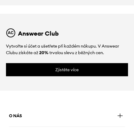
Answear Club
Vytvořte si účet a ušetřete při každém nákupu. V Answear
Clubu získáte až
20%
trvalou slevu z běžných cen.
Zjistěte více
O NÁS