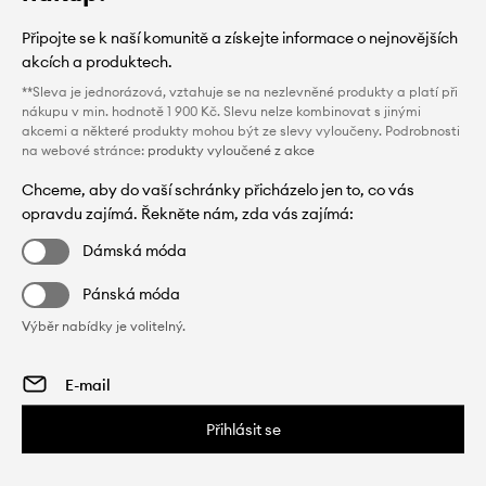
Připojte se k naší komunitě a získejte informace o nejnovějších
akcích a produktech.
**Sleva je jednorázová, vztahuje se na nezlevněné produkty a platí při
nákupu v min. hodnotě 1 900 Kč. Slevu nelze kombinovat s jinými
akcemi a některé produkty mohou být ze slevy vyloučeny. Podrobnosti
na webové stránce:
produkty vyloučené z akce
Chceme, aby do vaší schránky přicházelo jen to, co vás
opravdu zajímá. Řekněte nám, zda vás zajímá:
Dámská móda
Pánská móda
Výběr nabídky je volitelný.
Přihlásit se