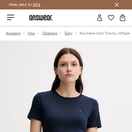
FINAL SALE %!
VÍCE
Ušetřete s Answear Club
Answear
Ona
Oblečení
Šaty
Bavlněné šaty Tommy Hilfiger