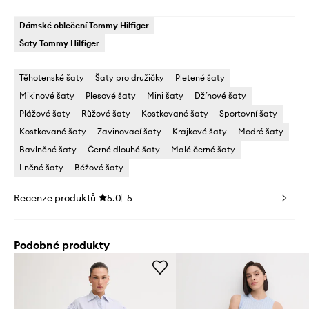
Dámské oblečení Tommy Hilfiger
Šaty Tommy Hilfiger
Těhotenské šaty
Šaty pro družičky
Pletené šaty
Mikinové šaty
Plesové šaty
Mini šaty
Džínové šaty
Plážové šaty
Růžové šaty
Kostkované šaty
Sportovní šaty
Kostkované šaty
Zavinovací šaty
Krajkové šaty
Modré šaty
Bavlněné šaty
Černé dlouhé šaty
Malé černé šaty
Lněné šaty
Béžové šaty
Recenze produktů
5.0
5
Podobné produkty