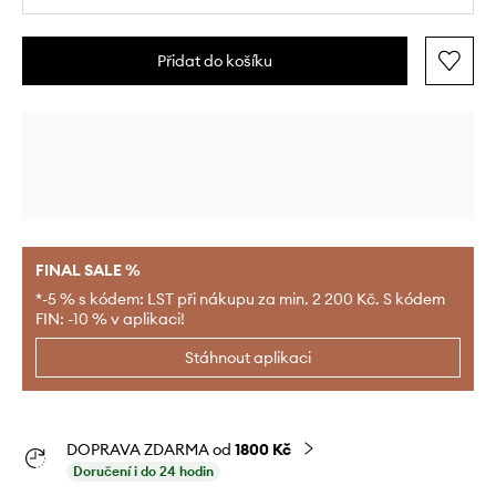
Přidat do košíku
FINAL SALE %
*-5 % s kódem: LST při nákupu za min. 2 200 Kč. S kódem
FIN: -10 % v aplikaci!
Stáhnout aplikaci
DOPRAVA ZDARMA od
1800 Kč
Doručení i do 24 hodin