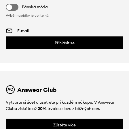
Pánská móda
Výběr nabídky je volitelný.
Přihlásit se
Answear Club
Vytvořte si účet a ušetřete při každém nákupu. V Answear
Clubu získáte až
20%
trvalou slevu z běžných cen.
Zjistěte více