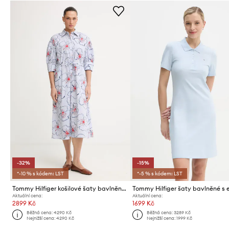
-32%
-15%
*-10 % s kódem: LST
*-5 % s kódem: LST
Tommy Hilfiger košilové šaty bavlněné SUMMER
Aktuální cena:
Aktuální cena:
2899 Kč
1699 Kč
Běžná cena:
4290 Kč
Běžná cena:
3289 Kč
Nejnižší cena:
4290 Kč
Nejnižší cena:
1999 Kč