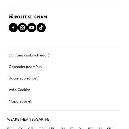
PŘIPOJTE SE K NÁM
Ochrana osobních údajů
Obchodní podmínky
Údaje společnosti
Vaše Cookies
Mapa stránek
WEARETHEANSWEAR IN:
BG
CY
CZ
GR
HR
HU
IT
PL
RO
SI
SK