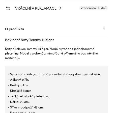
VRÁCENÍ A REKLAMACE
Vrácení do 30 dnů
O produktu
Bavlněné šaty Tommy Hilfiger
Šaty z kolekce Tommy Hilfiger. Model vyroben z jednobarevné
pleteniny. Model vyrobený z mimořádně příjemného bavlněného
materiálu.
- Výrobek obsahuje materiály vyrobené z recyklovaných vláken.
- Áčkový střih.
- Krátký rukáv.
- Klasické klopy.
- Tenká, elastická pletenina.
- Délka: 92 cm.
- Šířka v podpaží: 42 cm.
- Šířka pasu: 36 cm.