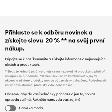
Přihlaste se k odběru novinek a
získejte slevu
20 %
** na svůj první
nákup.
Připojte se k naší komunitě a získejte informace o nejnovějších
akcích a produktech.
**Sleva je jednorázová, vztahuje se na nezlevněné produkty a platí při
nákupu v min. hodnotě 1 900 Kč. Slevu nelze kombinovat s jinými
akcemi a některé produkty mohou být ze slevy vyloučeny. Podrobnosti
na webové stránce:
produkty vyloučené z akce
Chceme, aby do vaší schránky přicházelo jen to, co vás
opravdu zajímá. Řekněte nám, zda vás zajímá:
Dámská móda