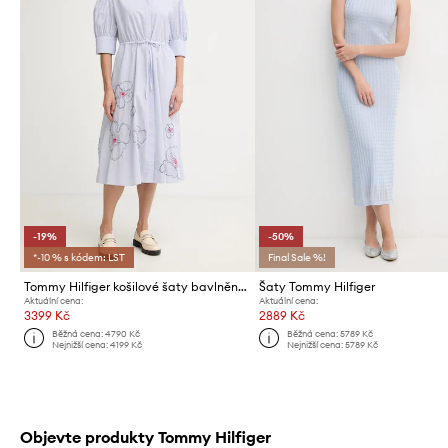
-19%
-50%
*-10 % s kódem: LST
Final Sale %!
Tommy Hilfiger košilové šaty bavlněné SUMMER
Šaty Tommy Hilfiger
Aktuální cena:
Aktuální cena:
3399 Kč
2889 Kč
Běžná cena:
4790 Kč
Běžná cena:
5789 Kč
Nejnižší cena:
4199 Kč
Nejnižší cena:
5789 Kč
Objevte produkty Tommy Hilfiger