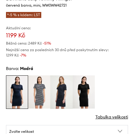
červená barva, mini, WW0WW42721
*-5 % s kódem: LST
Aktuální cena:
1199 Kč
Běžná cena:
2489 Kč
-51%
Nejnižší cena za posledních 30 dnů před poskytnutím slevy:
1299 Kč
 -7%
Barva:
modrá
Tabulka velikosti
Zvolte velikost