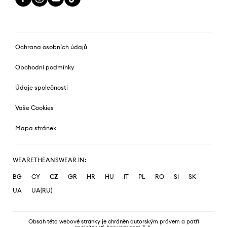
Ochrana osobních údajů
Obchodní podmínky
Údaje společnosti
Vaše Cookies
Mapa stránek
WEARETHEANSWEAR IN:
BG
CY
CZ
GR
HR
HU
IT
PL
RO
SI
SK
UA
UA(RU)
Obsah této webové stránky je chráněn autorským právem a patří