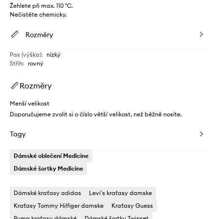
Žehlete při max. 110 °C.
Nečistěte chemicky.
Rozměry
Pas (výška)
:
nízký
Střih
:
rovný
Rozměry
Menší velikost
Doporučujeme zvolit si o číslo větší velikost, než běžně nosíte.
Tagy
Dámské oblečení Medicine
Dámské šortky Medicine
Dámské kraťasy adidas
Levi's kraťasy damske
Kraťasy Tommy Hilfiger damske
Kraťasy Guess
Puma kraťasy dámské
Dámské šortky Twinset