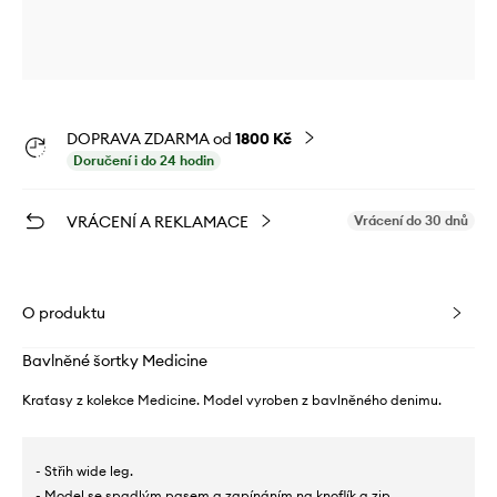
DOPRAVA ZDARMA od
1800 Kč
Doručení i do 24 hodin
VRÁCENÍ A REKLAMACE
Vrácení do 30 dnů
O produktu
Bavlněné šortky Medicine
Kraťasy z kolekce Medicine. Model vyroben z bavlněného denimu.
- Střih wide leg.
- Model se spadlým pasem a zapínáním na knoflík a zip.