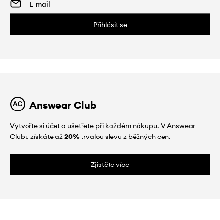
Přihlásit se
Answear Club
Vytvořte si účet a ušetřete při každém nákupu. V Answear
Clubu získáte až
20%
trvalou slevu z běžných cen.
Zjistěte více