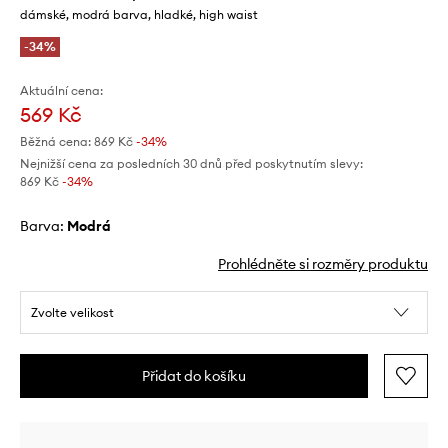
dámské, modrá barva, hladké, high waist
-34%
Aktuální cena:
569 Kč
Běžná cena:
869 Kč
-34%
Nejnižší cena za posledních 30 dnů před poskytnutím slevy:
869 Kč
 -34%
Barva:
modrá
Prohlédněte si rozměry produktu
Zvolte velikost
Přidat do košíku