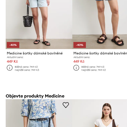
-40%
-40%
Medicine šortky dámské bavlněné
Medicine šortky dámské bavlně
Aktuální cena:
Aktuální cena:
449 Kč
449 Kč
Běžná cena:
749 Kč
Běžná cena:
749 Kč
Nejnižší cena:
749 Kč
Nejnižší cena:
749 Kč
Objevte produkty Medicine