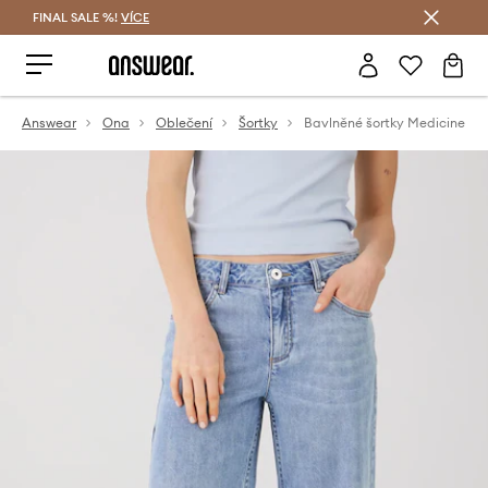
FINAL SALE %!
VÍCE
Ušetřete s Answear Club
Answear
Ona
Oblečení
Šortky
Bavlněné šortky Medicine