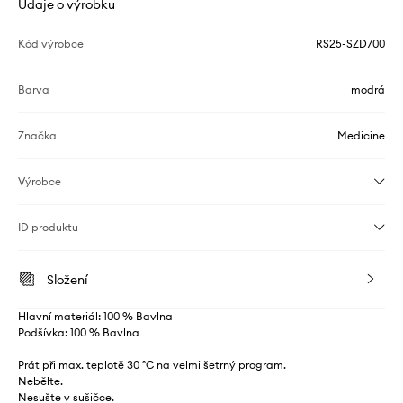
Údaje o výrobku
Kód výrobce
RS25-SZD700
Barva
modrá
Značka
Medicine
Výrobce
ID produktu
Složení
Hlavní materiál: 100 % Bavlna
Podšívka: 100 % Bavlna
Prát při max. teplotě 30 °C na velmi šetrný program.
Nebělte.
Nesušte v sušičce.