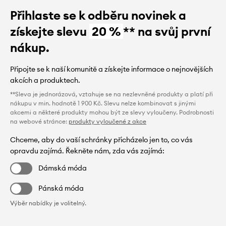
Přihlaste se k odběru novinek a
získejte slevu
20 %
** na svůj první
nákup.
Připojte se k naší komunitě a získejte informace o nejnovějších
akcích a produktech.
**Sleva je jednorázová, vztahuje se na nezlevněné produkty a platí při
nákupu v min. hodnotě 1 900 Kč. Slevu nelze kombinovat s jinými
akcemi a některé produkty mohou být ze slevy vyloučeny. Podrobnosti
na webové stránce:
produkty vyloučené z akce
Chceme, aby do vaší schránky přicházelo jen to, co vás
opravdu zajímá. Řekněte nám, zda vás zajímá:
Dámská móda
Pánská móda
Výběr nabídky je volitelný.