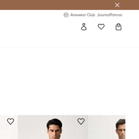
Answear Club
- 20 % na první objednávku
Answear Club
Journal
Pomoc