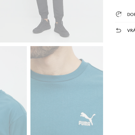
DO
VRÁ