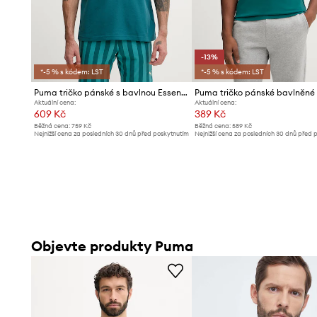
-13%
*-5 % s kódem: LST
*-5 % s kódem: LST
Puma tričko pánské s bavlnou Essential elevated
Aktuální cena:
Aktuální cena:
609 Kč
389 Kč
Běžná cena:
759 Kč
Běžná cena:
589 Kč
Nejnižší cena za posledních 30 dnů před poskytnutím
Nejnižší cena za posledních 30 dnů před 
slevy:
649 Kč
slevy:
449 Kč
Objevte produkty Puma