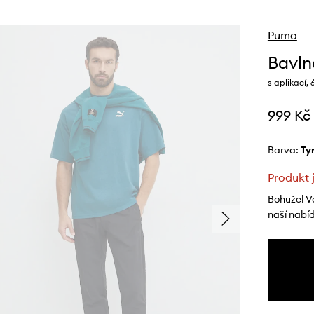
Puma
Bavln
s aplikací, 
999 Kč
Barva:
t
Produkt 
Bohužel V
naší nabí