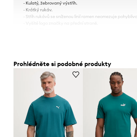
- Kulatý, žebrovaný výstřih.
- Krátký rukáv.
- Střih rukávů se sníženou linií ramen neomezuje pohyblivo
- Vyšité logo značky na přední straně.
- Délka: 74 cm.
- Šířka v podpaží: 60 cm.
- Rozměry pro velikost: M.
Prohlédněte si podobné produkty