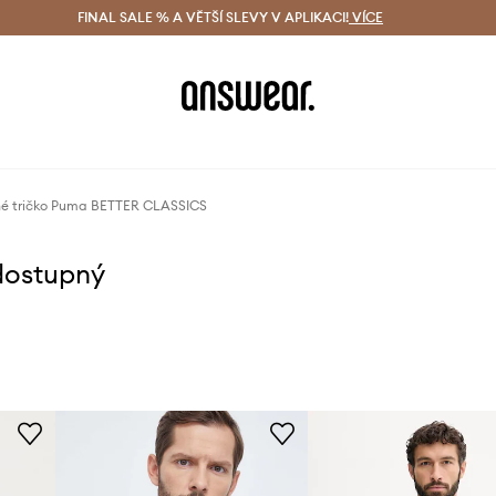
ácení zdarma (od 1800 Kč)
FINAL SALE % A VĚTŠÍ SLEVY V APLIKACI!
Doručení i do 24 h
VÍCE
Ušetřete s 
é tričko Puma BETTER CLASSICS
dostupný