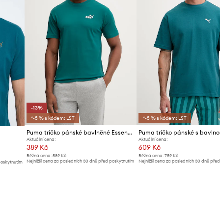
-13%
*-5 % s kódem: LST
*-5 % s kódem: LST
Puma tričko pánské bavlněné Essential Logo
Aktuální cena:
Aktuální cena:
389 Kč
609 Kč
Běžná cena:
589 Kč
Běžná cena:
759 Kč
Nejnižší cena za posledních 30 dnů před poskytnutím
Nejnižší cena za posledních 30 dnů pře
poskytnutím
slevy:
449 Kč
slevy:
649 Kč