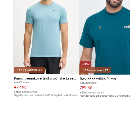
-11%
*-5 % s kódem: LST
*-5 % s kódem: LST
Puma tréninkové tričko pánské Essentials Solid cat Tee
Bavlněné tričko Puma
Aktuální cena:
Aktuální cena:
479 Kč
799 Kč
Běžná cena:
589 Kč
Běžná cena:
1799 Kč
Nejnižší cena za posledních 30 dnů před poskytnutím
Nejnižší cena za posledních 30 dnů před 
slevy:
509 Kč
slevy:
899 Kč