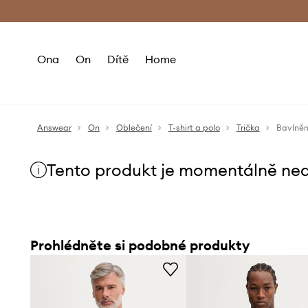
Premium Fashion Benefits
Doručení a vr
Ona
On
Dítě
Home
Answear
On
Oblečení
T-shirt a polo
Trička
Bavlněn
Tento produkt je momentálně ne
Prohlédněte si podobné produkty