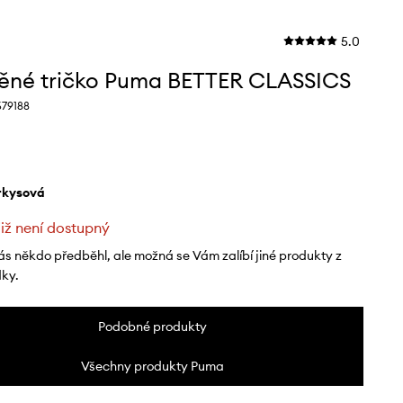
5.0
ěné tričko Puma BETTER CLASSICS
679188
yrkysová
již není dostupný
ás někdo předběhl, ale možná se Vám zalíbí jiné produkty z
dky.
Podobné produkty
Všechny produkty Puma