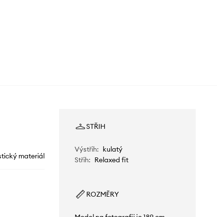
STŘIH
Výstřih
:
kulatý
stický materiál
Střih
:
Relaxed fit
ROZMĚRY
Model na fotografii je 189 cm