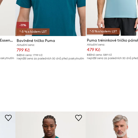
-11%
*-5 % s kódem: LST
*-5 % s kódem: LST
Puma tričko pánské bavlněné Essential Logo
Bavlněné tričko Puma
Aktuální cena:
Aktuální cena:
479 Kč
799 Kč
Běžná cena:
589 Kč
Běžná cena:
1799 Kč
poskytnutím
Nejnižší cena za posledních 30 dnů pře
Nejnižší cena za posledních 30 dnů před poskytnutím
slevy:
509 Kč
slevy:
899 Kč