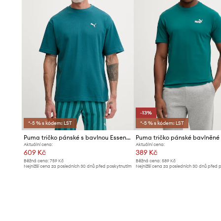
-13%
*-5 % s kódem: LST
*-5 % s kódem: LST
Puma tričko pánské s bavlnou Essential elevated
Aktuální cena:
Aktuální cena:
609 Kč
389 Kč
Běžná cena:
759 Kč
Běžná cena:
589 Kč
Nejnižší cena za posledních 30 dnů před poskytnutím
Nejnižší cena za posledních 30 dnů před 
slevy:
649 Kč
slevy:
449 Kč