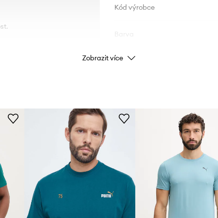
Kód výrobce
st.
Barva
Zobrazit více
Značka
Výrobce
ID produktu