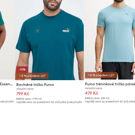
-11%
*-5 % s kódem: LST
*-5 % s kódem: LST
Puma tričko pánské bavlněné Essential Logo
Bavlněné tričko Puma
Aktuální cena:
Aktuální cena:
479 Kč
799 Kč
Běžná cena:
589 Kč
Běžná cena:
1799 Kč
poskytnutím
Nejnižší cena za posledních 30 dnů pře
Nejnižší cena za posledních 30 dnů před poskytnutím
slevy:
509 Kč
slevy:
899 Kč