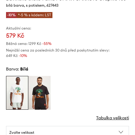
bílá barva, s potiskem, 627443
-10%
*-5 % s kódem: LST
Aktuální cena:
579 Kč
Běžná cena:
1299 Kč
-55%
Nejnižší cena za posledních 30 dnů před poskytnutím slevy:
649 Kč
 -10%
Barva:
bílá
Tabulka velikosti
Zvolte velikost