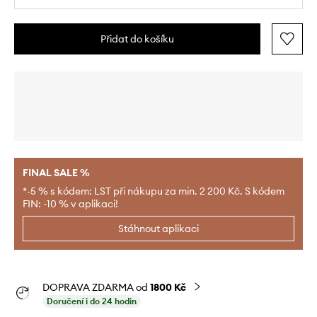
Přidat do košíku
FINAL SALE %
*-5 % s kódem: LST při nákupu za min. 2 200 Kč. S kódem
FIN: -10 % v aplikaci!
Stáhnout aplikaci
DOPRAVA ZDARMA od
1800 Kč
Doručení i do 24 hodin