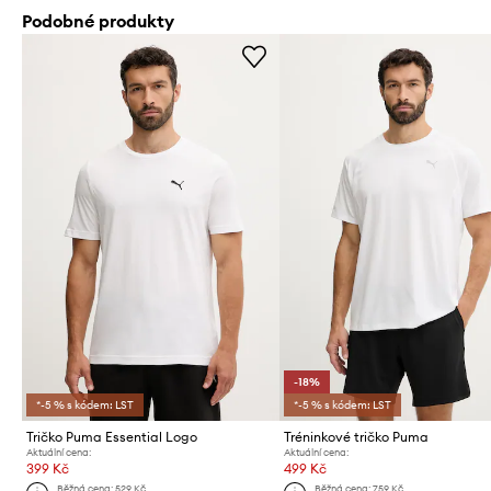
Podobné produkty
-18%
*-5 % s kódem: LST
*-5 % s kódem: LST
Tričko Puma Essential Logo
Tréninkové tričko Puma
Aktuální cena:
Aktuální cena:
399 Kč
499 Kč
Běžná cena:
529 Kč
Běžná cena:
759 Kč