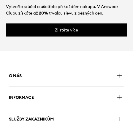
Vytvořte si účet a ušetřete při každém nákupu. V Answear
Clubu získáte až
20%
trvalou slevu z běžných cen.
Zjistěte více
O NÁS
INFORMACE
SLUŽBY ZÁKAZNÍKŮM