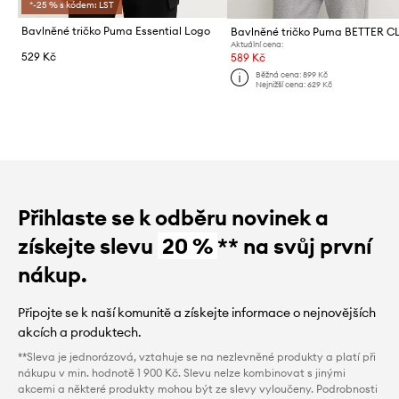
*-25 % s kódem: LST
Bavlněné tričko Puma Essential Logo
Aktuální cena:
529 Kč
589 Kč
Běžná cena:
899 Kč
Nejnižší cena:
629 Kč
Přihlaste se k odběru novinek a
získejte slevu
20 %
** na svůj první
nákup.
Připojte se k naší komunitě a získejte informace o nejnovějších
akcích a produktech.
**Sleva je jednorázová, vztahuje se na nezlevněné produkty a platí při
nákupu v min. hodnotě 1 900 Kč. Slevu nelze kombinovat s jinými
akcemi a některé produkty mohou být ze slevy vyloučeny. Podrobnosti