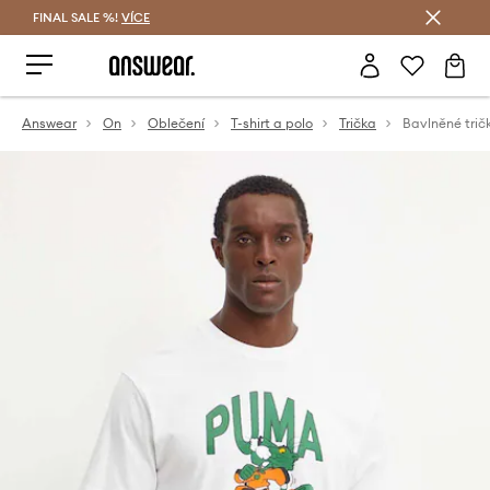
FINAL SALE %!
VÍCE
Ušetřete s Answear Club
Answear
On
Oblečení
T-shirt a polo
Trička