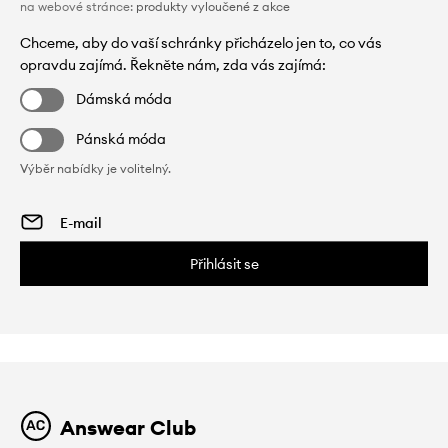
na webové stránce:
produkty vyloučené z akce
Chceme, aby do vaší schránky přicházelo jen to, co vás
opravdu zajímá. Řekněte nám, zda vás zajímá:
Dámská móda
Pánská móda
Výběr nabídky je volitelný.
Přihlásit se
Answear Club