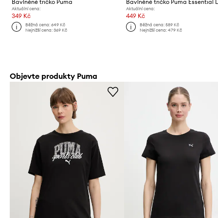
Bavlněné tričko Puma
Bavlněné tričko Puma Essential 
Aktuální cena:
Aktuální cena:
349 Kč
449 Kč
Běžná cena:
649 Kč
Běžná cena:
589 Kč
Nejnižší cena:
369 Kč
Nejnižší cena:
479 Kč
Objevte produkty Puma