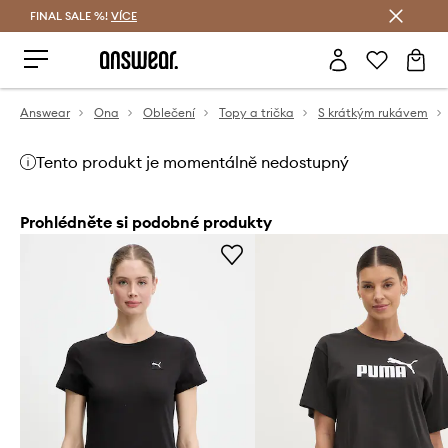
FINAL SALE %!
VÍCE
Ušetřete s Answear Club
Answear
Ona
Oblečení
Topy a trička
S krátkým rukávem
Tento produkt je momentálně nedostupný
Prohlédněte si podobné produkty