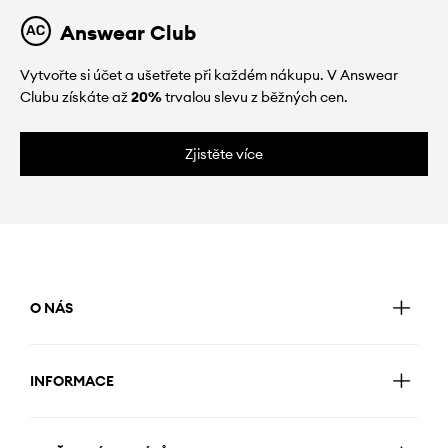
Answear Club
Vytvořte si účet a ušetřete při každém nákupu. V Answear
Clubu získáte až
20%
trvalou slevu z běžných cen.
Zjistěte více
O NÁS
INFORMACE