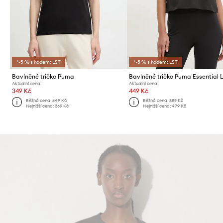
*-5 % s kódem: LST
*-5 % s kódem: LST
Bavlněné tričko Puma
Bavlněné tričko Puma Essential 
Aktuální cena:
Aktuální cena:
349 Kč
449 Kč
Běžná cena:
649 Kč
Běžná cena:
589 Kč
Nejnižší cena:
369 Kč
Nejnižší cena:
479 Kč