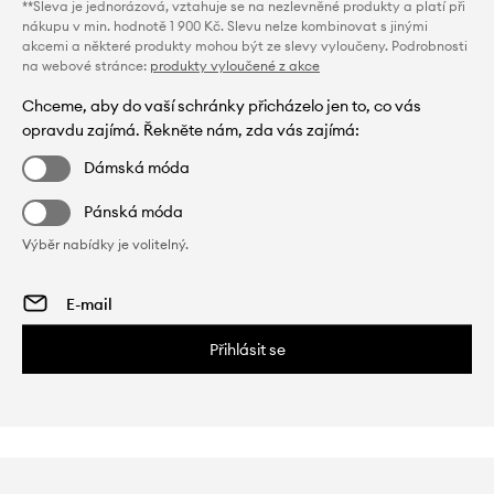
**Sleva je jednorázová, vztahuje se na nezlevněné produkty a platí při
nákupu v min. hodnotě 1 900 Kč. Slevu nelze kombinovat s jinými
akcemi a některé produkty mohou být ze slevy vyloučeny. Podrobnosti
na webové stránce:
produkty vyloučené z akce
Chceme, aby do vaší schránky přicházelo jen to, co vás
opravdu zajímá. Řekněte nám, zda vás zajímá:
Dámská móda
Pánská móda
Výběr nabídky je volitelný.
Přihlásit se