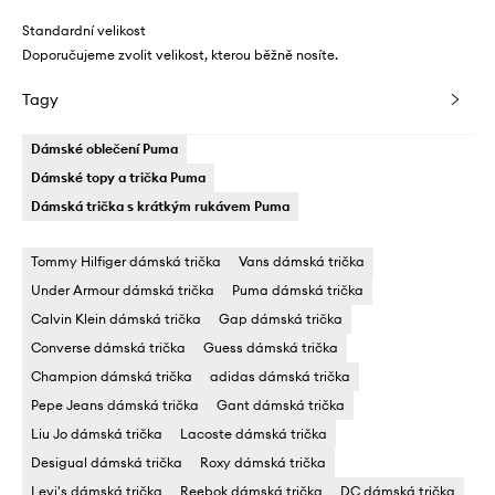
Standardní velikost
Doporučujeme zvolit velikost, kterou běžně nosíte.
Tagy
Dámské oblečení Puma
Dámské topy a trička Puma
Dámská trička s krátkým rukávem Puma
Tommy Hilfiger dámská trička
Vans dámská trička
Under Armour dámská trička
Puma dámská trička
Calvin Klein dámská trička
Gap dámská trička
Converse dámská trička
Guess dámská trička
Champion dámská trička
adidas dámská trička
Pepe Jeans dámská trička
Gant dámská trička
Liu Jo dámská trička
Lacoste dámská trička
Desigual dámská trička
Roxy dámská trička
Levi's dámská trička
Reebok dámská trička
DC dámská trička