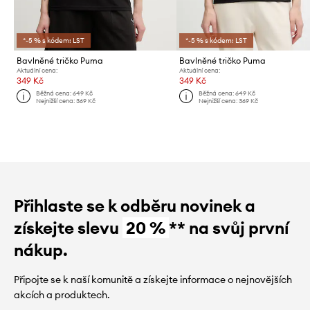
*-5 % s kódem: LST
*-5 % s kódem: LST
Bavlněné tričko Puma
Bavlněné tričko Puma
Aktuální cena:
Aktuální cena:
349 Kč
349 Kč
Běžná cena:
649 Kč
Běžná cena:
649 Kč
Nejnižší cena:
369 Kč
Nejnižší cena:
369 Kč
Přihlaste se k odběru novinek a
získejte slevu
20 %
** na svůj první
nákup.
Připojte se k naší komunitě a získejte informace o nejnovějších
akcích a produktech.