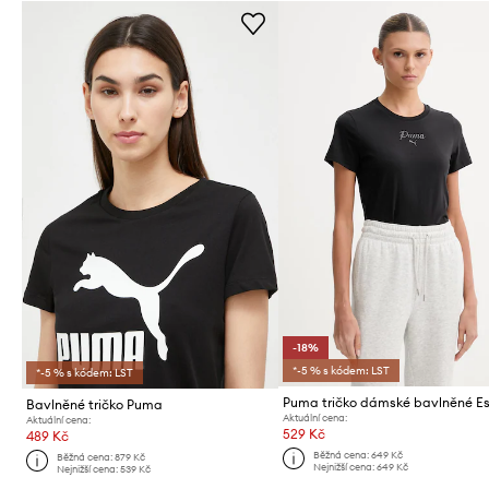
-18%
*-5 % s kódem: LST
*-5 % s kódem: LST
Bavlněné tričko Puma
Aktuální cena:
Aktuální cena:
529 Kč
489 Kč
Běžná cena:
649 Kč
Běžná cena:
879 Kč
Nejnižší cena:
649 Kč
Nejnižší cena:
539 Kč