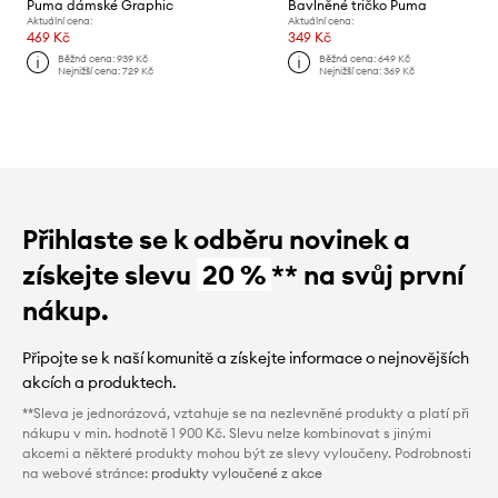
Puma dámské Graphic
Bavlněné tričko Puma
Aktuální cena:
Aktuální cena:
469 Kč
349 Kč
Běžná cena:
939 Kč
Běžná cena:
649 Kč
Nejnižší cena:
729 Kč
Nejnižší cena:
369 Kč
Přihlaste se k odběru novinek a
získejte slevu
20 %
** na svůj první
nákup.
Připojte se k naší komunitě a získejte informace o nejnovějších
akcích a produktech.
**Sleva je jednorázová, vztahuje se na nezlevněné produkty a platí při
nákupu v min. hodnotě 1 900 Kč. Slevu nelze kombinovat s jinými
akcemi a některé produkty mohou být ze slevy vyloučeny. Podrobnosti
na webové stránce:
produkty vyloučené z akce