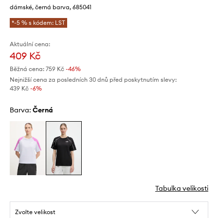
dámské, černá barva, 685041
*-5 % s kódem: LST
Aktuální cena:
409 Kč
Běžná cena:
759 Kč
-46%
Nejnižší cena za posledních 30 dnů před poskytnutím slevy:
439 Kč
 -6%
Barva:
černá
Tabulka velikosti
Zvolte velikost