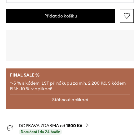
Přidat do košíku
FINAL SALE %
*-5 % s kódem: LST při nákupu za min. 2 200 Kč. S kódem
FIN: -10 % v aplikaci!
Stáhnout aplikaci
DOPRAVA ZDARMA od
1800 Kč
Doručení i do 24 hodin