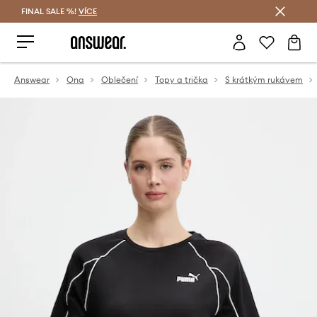
FINAL SALE %!
VÍCE
Ušetřete s Answear Club
Answear
Ona
Oblečení
Topy a trička
S krátkým rukávem