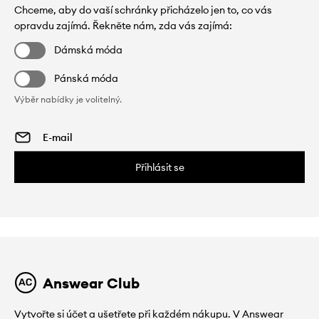
Chceme, aby do vaší schránky přicházelo jen to, co vás
opravdu zajímá. Řekněte nám, zda vás zajímá:
Dámská móda
Pánská móda
Výběr nabídky je volitelný.
Přihlásit se
Answear Club
Vytvořte si účet a ušetřete při každém nákupu. V Answear