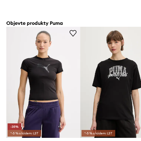
Objevte produkty Puma
-35%
*-5 % s kódem: LST
*-5 % s kódem: LST