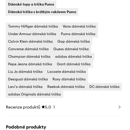
Dámské topy a trička Puma
Dámská trička s krátkým rukávem Puma
Tommy Hilfiger dámská trička
Vans dámská trička
Under Armour dámská trička
Puma dámská trička
Calvin Klein dámská trička
Gap dámská trička
Converse dámská trička
Guess dámská trička
Champion dámská trička
adidas dámská trička
Pepe Jeans dámská trička
Gant dámská trička
Liu Jo dámská trička
Lacoste dámská trička
Desigual dámská trička
Roxy dámská trička
Levi's dámská trička
Reebok dámská trička
DC dámská trička
adidas Originals dámská trička
Recenze produktů
5.0
1
Podobné produkty