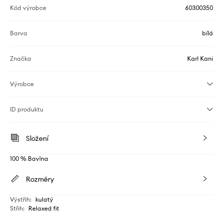
Kód výrobce
60300350
Barva
bílá
Značka
Karl Kani
Výrobce
ID produktu
Složení
100 % Bavlna
Rozměry
Výstřih
:
kulatý
Střih
:
Relaxed fit