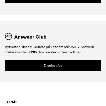
Answear Club
Vytvořte si účet a ušetřete při každém nákupu. V Answear
Clubu získáte až
20%
trvalou slevu z běžných cen.
Zjistěte více
O NÁS