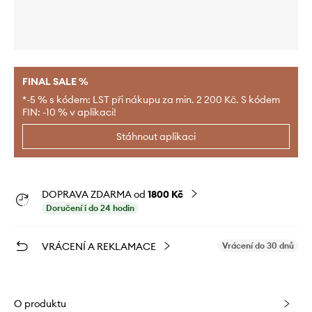
FINAL SALE %
*-5 % s kódem: LST při nákupu za min. 2 200 Kč. S kódem
FIN: -10 % v aplikaci!
Stáhnout aplikaci
DOPRAVA ZDARMA od
1800 Kč
Doručení i do 24 hodin
VRÁCENÍ A REKLAMACE
Vrácení do 30 dnů
O produktu