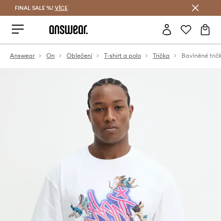
FINAL SALE %!
VÍCE
Ušetřete s Answear Club
Answear
On
Oblečení
T-shirt a polo
Trička
Bavlněné trič