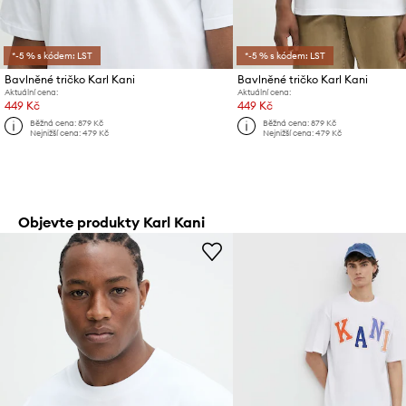
*-5 % s kódem: LST
*-5 % s kódem: LST
Bavlněné tričko Karl Kani
Bavlněné tričko Karl Kani
Aktuální cena:
Aktuální cena:
449 Kč
449 Kč
Běžná cena:
879 Kč
Běžná cena:
879 Kč
Nejnižší cena:
479 Kč
Nejnižší cena:
479 Kč
Objevte produkty Karl Kani