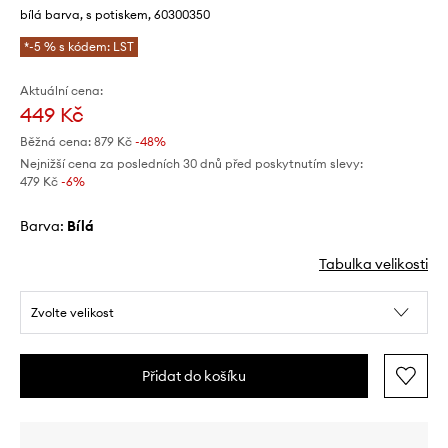
bílá barva, s potiskem, 60300350
*-5 % s kódem: LST
Aktuální cena:
449 Kč
Běžná cena:
879 Kč
-48%
Nejnižší cena za posledních 30 dnů před poskytnutím slevy:
479 Kč
 -6%
Barva:
bílá
Tabulka velikosti
Zvolte velikost
Přidat do košíku