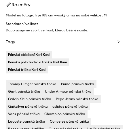
Rozměry
Model na fotografii je 183 cm vysoký a má na sobě velikost M
Standardní velikost
Doporučujeme zvolit velikost, kterou běžně nosíte.
Tagy
Pánské oblečení Karl Kani
Pánská polo trička a trička Karl Kani
Pánská trička Karl Kani
Tommy Hilfiger pánská trička
Puma pánská trička
Gant pánská trička
Under Armour pánská trička
Calvin Klein pánská trička
Pepe Jeans pánská trička
Quiksilver pánská trička
adidas pánská trička
Vans pánská trička
Champion pánská trička
Lacoste pánská trička
Converse pánská trička
Reebok pánská trička
Guess pánská trička
Levi's pánská trička