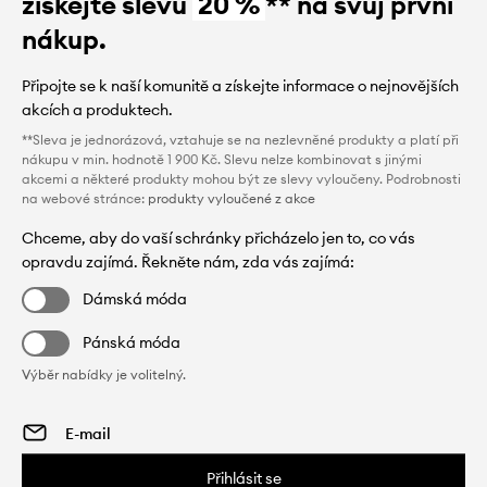
získejte slevu
20 %
** na svůj první
nákup.
Připojte se k naší komunitě a získejte informace o nejnovějších
akcích a produktech.
**Sleva je jednorázová, vztahuje se na nezlevněné produkty a platí při
nákupu v min. hodnotě 1 900 Kč. Slevu nelze kombinovat s jinými
akcemi a některé produkty mohou být ze slevy vyloučeny. Podrobnosti
na webové stránce:
produkty vyloučené z akce
Chceme, aby do vaší schránky přicházelo jen to, co vás
opravdu zajímá. Řekněte nám, zda vás zajímá:
Dámská móda
Pánská móda
Výběr nabídky je volitelný.
Přihlásit se