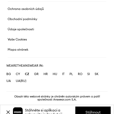
Ochrana osobních údajů
Obchodní podmínky
Údaje společnosti
Vaše Cookies
Mapa stránek
WEARETHEANSWEAR IN:
BG
CY
CZ
GR
HR
HU
IT
PL
RO
SI
SK
UA
UA(RU)
Obsah této webové stránky je chráněn autorským právem a patří
společnosti Answear.com S.A.
Stáhněte si aplikaci a
Stáhnout