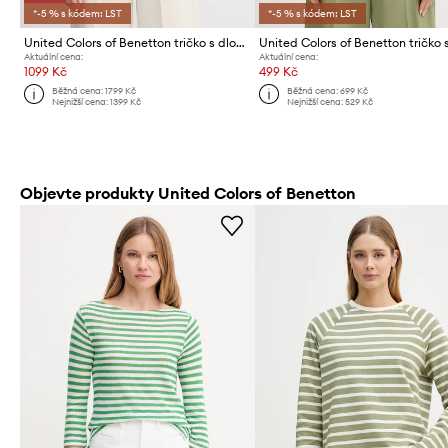
*-5 % s kódem: LST
*-5 % s kódem: LST
United Colors of Benetton tričko s dlouhým rukávem dámské bavlněné
Aktuální cena:
Aktuální cena:
1099 Kč
499 Kč
Běžná cena:
1799 Kč
Běžná cena:
699 Kč
Nejnižší cena:
1399 Kč
Nejnižší cena:
529 Kč
Objevte produkty United Colors of Benetton