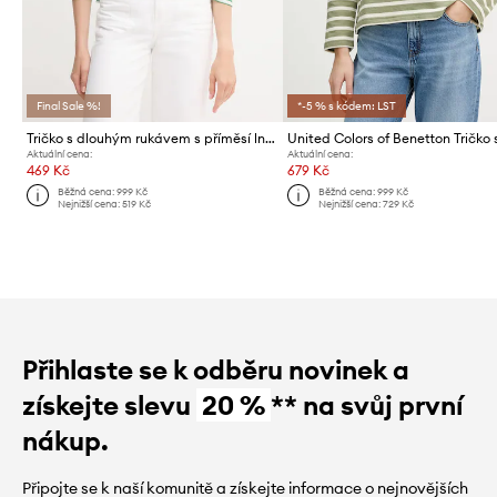
Final Sale %!
*-5 % s kódem: LST
Tričko s dlouhým rukávem s příměsí lnu United Colors of Benetton
Aktuální cena:
Aktuální cena:
469 Kč
679 Kč
Běžná cena:
999 Kč
Běžná cena:
999 Kč
Nejnižší cena:
519 Kč
Nejnižší cena:
729 Kč
Přihlaste se k odběru novinek a
získejte slevu
20 %
** na svůj první
nákup.
Připojte se k naší komunitě a získejte informace o nejnovějších