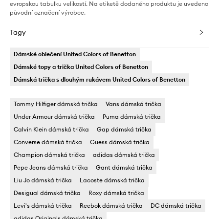
evropskou tabulku velikostí. Na etiketě dodaného produktu je uvedeno
původní označení výrobce.
Tagy
Dámské oblečení United Colors of Benetton
Dámské topy a trička United Colors of Benetton
Dámská trička s dlouhým rukávem United Colors of Benetton
Tommy Hilfiger dámská trička
Vans dámská trička
Under Armour dámská trička
Puma dámská trička
Calvin Klein dámská trička
Gap dámská trička
Converse dámská trička
Guess dámská trička
Champion dámská trička
adidas dámská trička
Pepe Jeans dámská trička
Gant dámská trička
Liu Jo dámská trička
Lacoste dámská trička
Desigual dámská trička
Roxy dámská trička
Levi's dámská trička
Reebok dámská trička
DC dámská trička
adidas Originals dámská trička