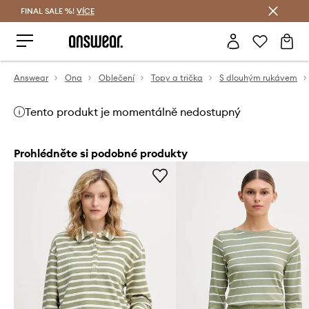
FINAL SALE %!
VÍCE
Ušetřete s Answear Club
Answear
Ona
Oblečení
Topy a trička
S dlouhým rukávem
Tento produkt je momentálně nedostupný
Prohlédněte si podobné produkty