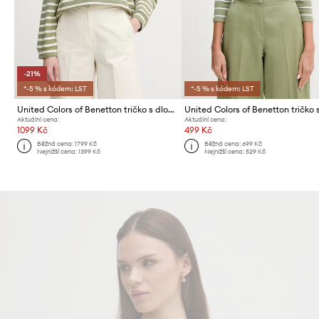
-21%
*-5 % s kódem: LST
*-5 % s kódem: LST
United Colors of Benetton tričko s dlouhým rukávem dámské bavlněné
Aktuální cena:
Aktuální cena:
1099 Kč
499 Kč
Běžná cena:
1799 Kč
Běžná cena:
699 Kč
Nejnižší cena:
1399 Kč
Nejnižší cena:
529 Kč