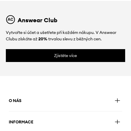
Answear Club
Vytvořte si účet a ušetřete při každém nákupu. V Answear
Clubu získáte až
20%
trvalou slevu z běžných cen.
Zjistěte více
O NÁS
INFORMACE