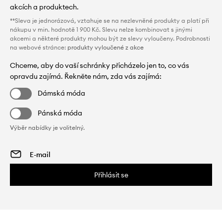
akcích a produktech.
**Sleva je jednorázová, vztahuje se na nezlevněné produkty a platí při
nákupu v min. hodnotě 1 900 Kč. Slevu nelze kombinovat s jinými
akcemi a některé produkty mohou být ze slevy vyloučeny. Podrobnosti
na webové stránce:
produkty vyloučené z akce
Chceme, aby do vaší schránky přicházelo jen to, co vás
opravdu zajímá. Řekněte nám, zda vás zajímá:
Dámská móda
Pánská móda
Výběr nabídky je volitelný.
Přihlásit se