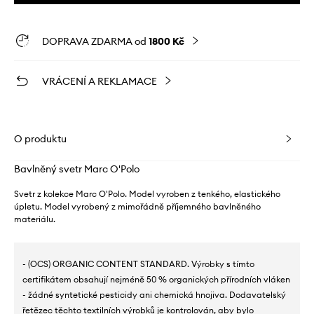
DOPRAVA ZDARMA od
1800 Kč
VRÁCENÍ A REKLAMACE
O produktu
Bavlněný svetr Marc O'Polo
Svetr z kolekce Marc O'Polo. Model vyroben z tenkého, elastického
úpletu. Model vyrobený z mimořádně příjemného bavlněného
materiálu.
- (OCS) ORGANIC CONTENT STANDARD. Výrobky s tímto
certifikátem obsahují nejméně 50 % organických přírodních vláken
- žádné syntetické pesticidy ani chemická hnojiva. Dodavatelský
řetězec těchto textilních výrobků je kontrolován, aby bylo