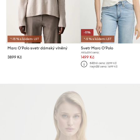
-11%
*-15 % s kódem: LST
*-5 % s kódem: LST
Marc O'Polo svetr dámský vlněný
Svetr Marc O'Polo
Aktuální cena:
3899 Kč
1499 Kč
Běžná cena:
2299 Kč
Nejnižší cena:
1699 Kč