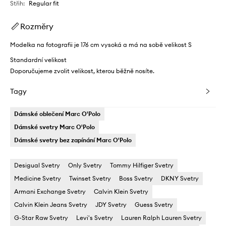
Střih
:
Regular fit
Rozměry
Modelka na fotografii je 176 cm vysoká a má na sobě velikost S
Standardní velikost
Doporučujeme zvolit velikost, kterou běžně nosíte.
Tagy
Dámské oblečení Marc O'Polo
Dámské svetry Marc O'Polo
Dámské svetry bez zapínání Marc O'Polo
Desigual Svetry
Only Svetry
Tommy Hilfiger Svetry
Medicine Svetry
Twinset Svetry
Boss Svetry
DKNY Svetry
Armani Exchange Svetry
Calvin Klein Svetry
Calvin Klein Jeans Svetry
JDY Svetry
Guess Svetry
G-Star Raw Svetry
Levi's Svetry
Lauren Ralph Lauren Svetry