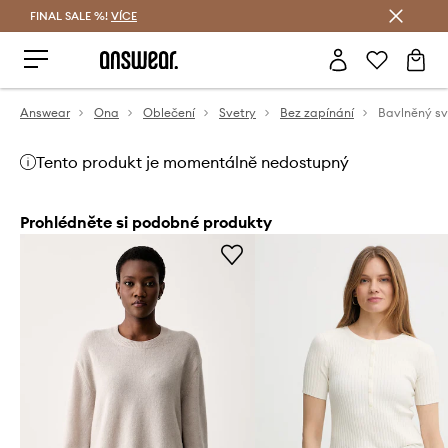
FINAL SALE %!
VÍCE
Ušetřete s Answear Club
Answear
Ona
Oblečení
Svetry
Bez zapínání
Bavlněný sv
Tento produkt je momentálně nedostupný
Prohlédněte si podobné produkty