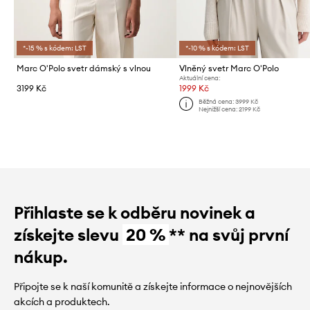
*-15 % s kódem: LST
*-10 % s kódem: LST
Marc O'Polo svetr dámský s vlnou
Vlněný svetr Marc O'Polo
Aktuální cena:
3199 Kč
1999 Kč
Běžná cena:
3999 Kč
Nejnižší cena:
2199 Kč
Přihlaste se k odběru novinek a
získejte slevu
20 %
** na svůj první
nákup.
Připojte se k naší komunitě a získejte informace o nejnovějších
akcích a produktech.