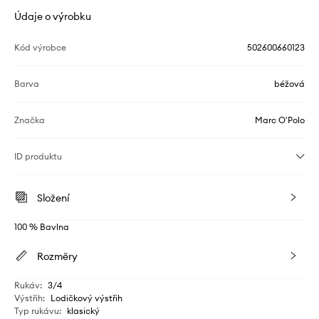
Údaje o výrobku
Kód výrobce
502600660123
Barva
béžová
Značka
Marc O'Polo
ID produktu
Složení
100 % Bavlna
Rozměry
Rukáv
:
3/4
Výstřih
:
Lodičkový výstřih
Typ rukávu
:
klasický