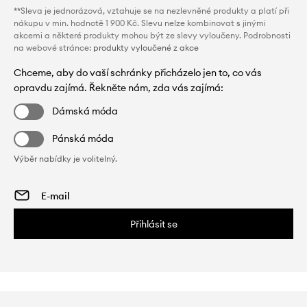
**Sleva je jednorázová, vztahuje se na nezlevněné produkty a platí při
nákupu v min. hodnotě 1 900 Kč. Slevu nelze kombinovat s jinými
akcemi a některé produkty mohou být ze slevy vyloučeny. Podrobnosti
na webové stránce:
produkty vyloučené z akce
Chceme, aby do vaší schránky přicházelo jen to, co vás
opravdu zajímá. Řekněte nám, zda vás zajímá:
Dámská móda
Pánská móda
Výběr nabídky je volitelný.
Přihlásit se