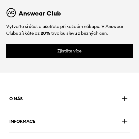
Answear Club
Vytvořte si účet a ušetřete při každém nákupu. V Answear
Clubu získáte až
20%
trvalou slevu z běžných cen.
Zjistěte více
O NÁS
INFORMACE