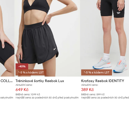
-40%
*-5 % s kódem: LST
*-5 % s kódem: LST
Tréninkové šortky Reebok LUX COLLECTION
Tréninkové šortky Reebok Lux
Kraťasy Reebok IDENTITY
Aktuální cena:
Aktuální cena:
649 Kč
389 Kč
Běžná cena:
1099 Kč
Běžná cena:
599 Kč
poskytnutím
Nejnižší cena za posledních 30 dnů před poskytnutím
Nejnižší cena za posledních 30 dnů pře
slevy:
1099 Kč
slevy:
419 Kč