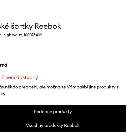
ké šortky Reebok
, high waist, 100075409
erná
již není dostupný
ás někdo předběhl, ale možná se Vám zalíbí jiné produkty z
dky.
Podobné produkty
Všechny produkty Reebok