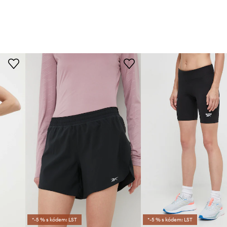
*-5 % s kódem: LST
*-5 % s kódem: LST