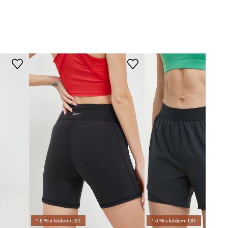
*-5 % s kódem: LST
*-5 % s kódem: LST