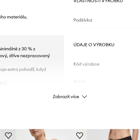
VLASTNOSTI VÝROBKU
ho materiálu.
Podšívka
ÚDAJE O VÝROBKU
inimálně z 30 % z
nový, dříve nezpracovaný
Kód výrobce
uje extra pohodlí, když
Barva
ění.
Zobrazit více
.
Značka
i pohybu.
tva je z elastického, k tělu
Výrobce
ID produktu