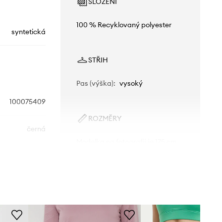
SLOŽENÍ
100 % Recyklovaný polyester
syntetická
STŘIH
Pas (výška)
:
vysoký
100075409
ROZMĚRY
černá
Modelka na fotografii je 175 cm
vysoká a má na sobě velikost S
Reebok
Standardní velikost
Doporučujeme zvolit velikost, kterou
běžně nosíte.
Tabulka velikosti