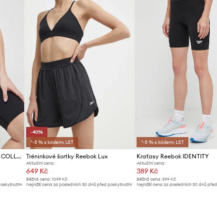
-40%
*-5 % s kódem: LST
*-5 % s kódem: LST
Tréninkové šortky Reebok LUX COLLECTION
Tréninkové šortky Reebok Lux
Kraťasy Reebok IDENTITY
Aktuální cena:
Aktuální cena:
649 Kč
389 Kč
Běžná cena:
1099 Kč
Běžná cena:
599 Kč
poskytnutím
Nejnižší cena za posledních 30 dnů před poskytnutím
Nejnižší cena za posledních 30 dnů pře
slevy:
1099 Kč
slevy:
419 Kč