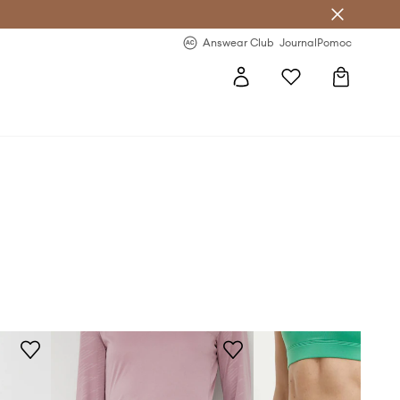
Answear Club
- 20 % na první objednávku
Answear Club
Journal
Pomoc