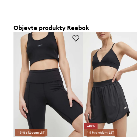
Objevte produkty Reebok
-40%
*-5 % s kódem: LST
*-5 % s kódem: LST