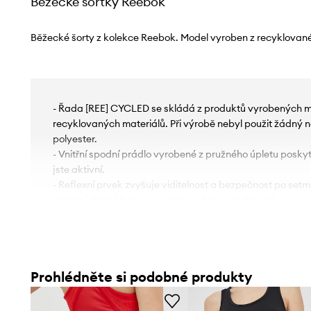
Běžecké šortky Reebok
Běžecké šorty z kolekce Reebok. Model vyroben z recyklované
- Řada [REE] CYCLED se skládá z produktů vyrobených m
recyklovaných materiálů. Při výrobě nebyl použit žádný 
polyester.
- Vnitřní spodní prádlo vyrobené z pružného úpletu poskyt
jste aktivní.
- Reflexní prvek zvyšuje viditelnost a bezpečnost po setm
- Vnitřní skrytá kapsa umožňuje uložení drobností.
- Ploché švy chrání pokožku před oděrem a podrážděním
- Vysoký pas s elastickým páskem zabraňuje klouzání př
- Vrchní vrstva volného střihu je z lehké tkaniny, spodní vrs
příjemného úpletu.
Prohlédněte si podobné produkty
- Šířka v pase: 34 cm.
- Šířka v bocích: 48 cm.
- Výška sedu: 28 cm.