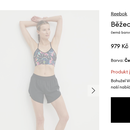
Reebok
Běžec
černá barva
979 Kč
Barva:
č
Produkt 
Bohužel V
naší nabí