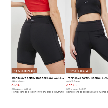
- Šířka nohavice: 33 cm.
- Délka nohavic: 21 cm.
- Vnitřní délka nohavic: 39 cm.
- Rozměry pro velikost: S.
*-5 % s kódem: LST
*-5 % s kódem: LST
Tréninkové šortky Reebok LUX COLLECTION
Aktuální cena:
Aktuální cena:
619 Kč
679 Kč
Běžná cena:
849 Kč
Běžná cena:
949 Kč
Nejnižší cena za posledních 30 dnů před poskytnutím
Nejnižší cena za posledních 30 dnů před 
slevy:
649 Kč
slevy:
709 Kč