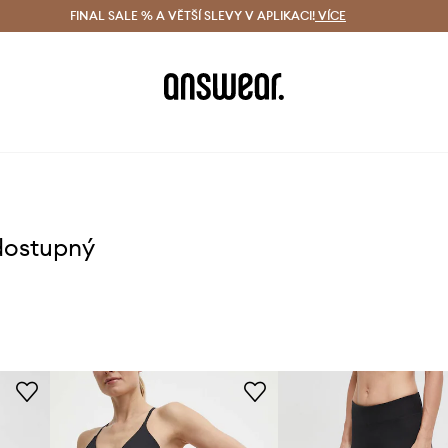
ácení zdarma (od 1800 Kč)
FINAL SALE % A VĚTŠÍ SLEVY V APLIKACI!
Doručení i do 24 h
VÍCE
Ušetřete s 
dostupný