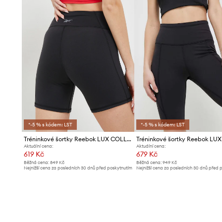
*-5 % s kódem: LST
*-5 % s kódem: LST
Tréninkové šortky Reebok LUX COLLECTION
Aktuální cena:
Aktuální cena:
619 Kč
679 Kč
Běžná cena:
849 Kč
Běžná cena:
949 Kč
Nejnižší cena za posledních 30 dnů před poskytnutím
Nejnižší cena za posledních 30 dnů před 
slevy:
649 Kč
slevy:
709 Kč