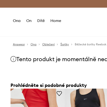
Premium Fashion Benefits
Doručení a vr
Ona
On
Dítě
Home
Answear
Ona
Oblečení
Šortky
Běžecké šortky Reebok
Tento produkt je momentálně ne
Prohlédněte si podobné produkty