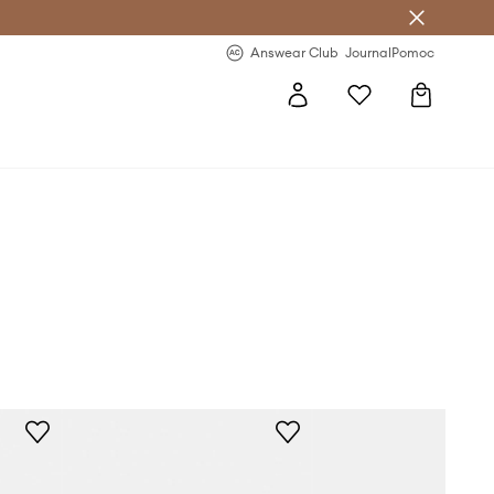
Answear Club
- 20 % na první objednávku
Answear Club
Journal
Pomoc