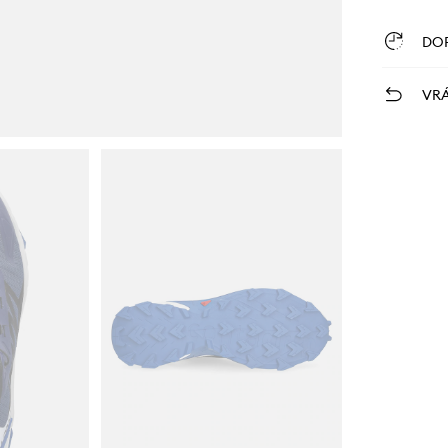
DO
VRÁ