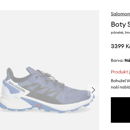
Salomon
Boty 
pánské, tm
3399 K
Barva:
n
Produkt 
Bohužel V
naší nabí