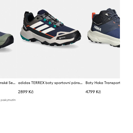
Mammut boty trekingové pánské Sertig III Mid GTX
adidas TERREX boty sportovní pánské Skychaser AX5
Boty Hoka Transport Hike 
2899 Kč
4799 Kč
d poskytnutím