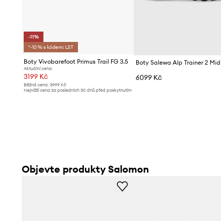
- Rozměry pro velikost: 41 1/3.
-11%
*-10 % s kódem: LST
Boty Vivobarefoot Primus Trail FG 3.5
Boty Salewa Alp Trainer 2 Mi
Aktuální cena:
3199 Kč
6099 Kč
Běžná cena:
3999 Kč
Nejnižší cena za posledních 30 dnů před poskytnutím
slevy:
3599 Kč
Objevte produkty Salomon