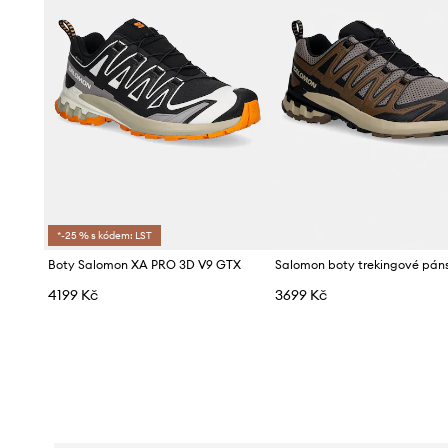
*-25 % s kódem: LST
Boty Salomon XA PRO 3D V9 GTX
4199 Kč
3699 Kč