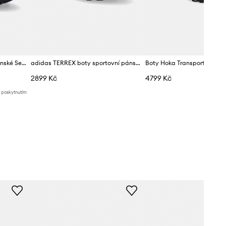
Mammut boty trekingové pánské Sertig III Mid GTX
adidas TERREX boty sportovní pánské Skychaser AX5
Boty Hoka Transport Hike 
2899 Kč
4799 Kč
d poskytnutím