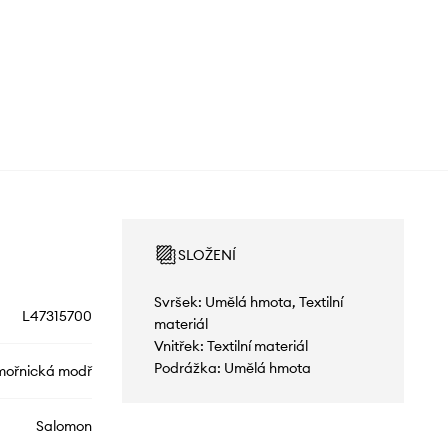
SLOŽENÍ
Svršek: Umělá hmota, Textilní
L47315700
materiál
Vnitřek: Textilní materiál
Podrážka: Umělá hmota
ořnická modř
Salomon