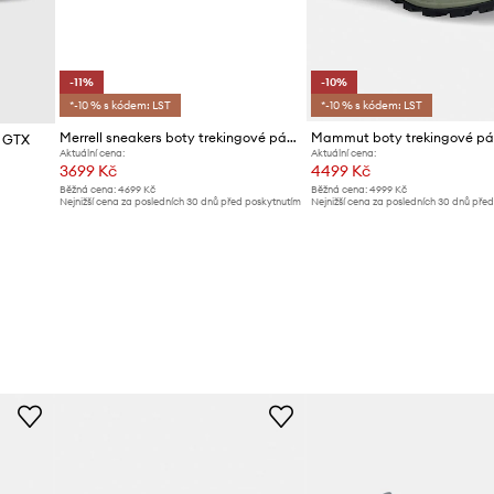
-11%
-10%
*-10 % s kódem: LST
*-10 % s kódem: LST
Merrell sneakers boty trekingové pánské MOAB SPEED 2 GORE-TEX
d GTX
Aktuální cena:
Aktuální cena:
3699 Kč
4499 Kč
Běžná cena:
4699 Kč
Běžná cena:
4999 Kč
Nejnižší cena za posledních 30 dnů před poskytnutím
Nejnižší cena za posledních 30 dnů pře
slevy:
4199 Kč
slevy:
4999 Kč