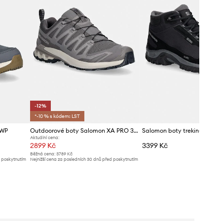
-12%
*-10 % s kódem: LST
 WP
Outdoorové boty Salomon XA PRO 3D V9
Aktuální cena:
2899 Kč
3399 Kč
Běžná cena:
3789 Kč
d poskytnutím
Nejnižší cena za posledních 30 dnů před poskytnutím
slevy:
3299 Kč