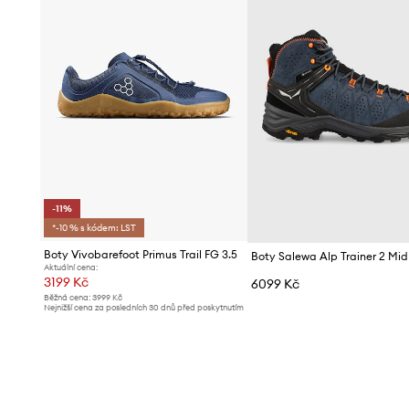
-11%
*-10 % s kódem: LST
Boty Vivobarefoot Primus Trail FG 3.5
Boty Salewa Alp Trainer 2 Mi
Aktuální cena:
3199 Kč
6099 Kč
Běžná cena:
3999 Kč
Nejnižší cena za posledních 30 dnů před poskytnutím
slevy:
3599 Kč