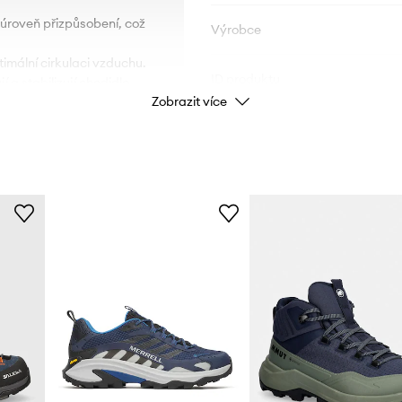
 úroveň přizpůsobení, což
Výrobce
timální cirkulaci vzduchu.
ID produktu
a stabilizují chodidlo.
Zobrazit více
é a bezpečné zavazování
ovolují.
dění a zajišťuje vysoký
ích směsí EVA a používá
ň odpružení a zároveň
ilnavost na měkkých,
ky v běhounu a použití
kluzování a zvyšují trakci.
mě poskytuje vysokou
m terénu.