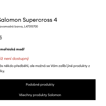
Salomon Supercross 4
avomodrá barva, L47315700
č
ámořnická modř
již není dostupný
ás někdo předběhl, ale možná se Vám zalíbí jiné produkty z
dky.
Podobné produkty
Všechny produkty Salomon