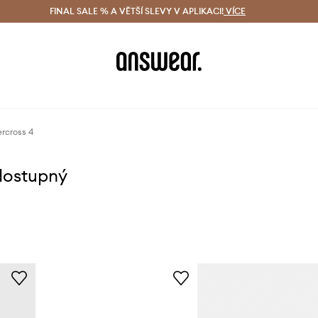
ácení zdarma (od 1800 Kč)
FINAL SALE % A VĚTŠÍ SLEVY V APLIKACI!
Doručení i do 24 h
VÍCE
Ušetřete s 
rcross 4
dostupný