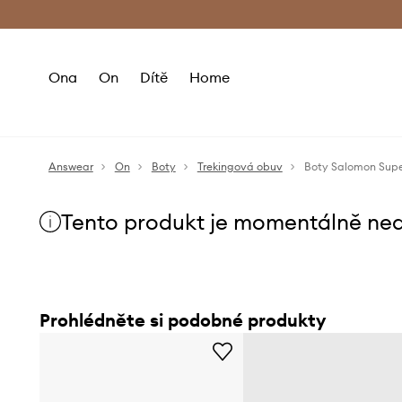
Premium Fashion Benefits
Doručení a vr
Ona
On
Dítě
Home
Answear
On
Boty
Trekingová obuv
Boty Salomon Supe
Tento produkt je momentálně ne
Prohlédněte si podobné produkty