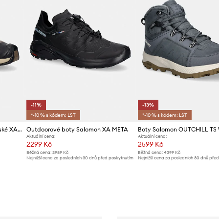
-11%
-13%
*-10 % s kódem: LST
*-10 % s kódem: LST
Salomon boty trekingové pánské XA PRO 3D V9
Outdoorové boty Salomon XA META
Boty Salomon OUTCHILL TS
Aktuální cena:
Aktuální cena:
2299 Kč
2599 Kč
Běžná cena:
2989 Kč
Běžná cena:
4399 Kč
Nejnižší cena za posledních 30 dnů před poskytnutím
Nejnižší cena za posledních 30 dnů pře
slevy:
2599 Kč
slevy:
2999 Kč