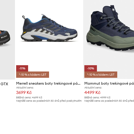
-11%
-10%
*-10 % s kódem: LST
*-10 % s kódem: LST
Merrell sneakers boty trekingové pánské MOAB SPEED 2 GORE-TEX
d GTX
Aktuální cena:
Aktuální cena:
3699 Kč
4499 Kč
Běžná cena:
4699 Kč
Běžná cena:
4999 Kč
Nejnižší cena za posledních 30 dnů před poskytnutím
Nejnižší cena za posledních 30 dnů pře
slevy:
4199 Kč
slevy:
4999 Kč