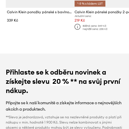
*-5 % s kódem: LST
Calvin Klein ponožky pánské s bavlnou 3-pack
Calvin Klein pánské ponožky 2-
Aktuální cena:
339 Kč
219 Kč
Běžná cena:
349 Kč
Nejnižší cena:
235 Kč
Přihlaste se k odběru novinek a
získejte slevu
20 %
** na svůj první
nákup.
Připojte se k naší komunitě a získejte informace o nejnovějších
akcích a produktech.
**Sleva je jednorázová, vztahuje se na nezlevněné produkty a platí při
nákupu v min. hodnotě 1 900 Kč. Slevu nelze kombinovat s jinými
akcemi a některé produkty mohou být ze slevy vyloučeny. Podrobnosti