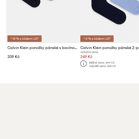
*-15 % s kódem: LST
*-5 % s kódem: LST
Calvin Klein ponožky pánské s bavlnou 3-pack
Calvin Klein ponožky pánské 2-
Aktuální cena:
339 Kč
249 Kč
Běžná cena:
349 Kč
Nejnižší cena:
265 Kč