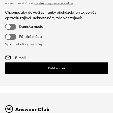
na webové stránce:
produkty vyloučené z akce
Chceme, aby do vaší schránky přicházelo jen to, co vás
opravdu zajímá. Řekněte nám, zda vás zajímá:
Dámská móda
Pánská móda
Výběr nabídky je volitelný.
Přihlásit se
Answear Club