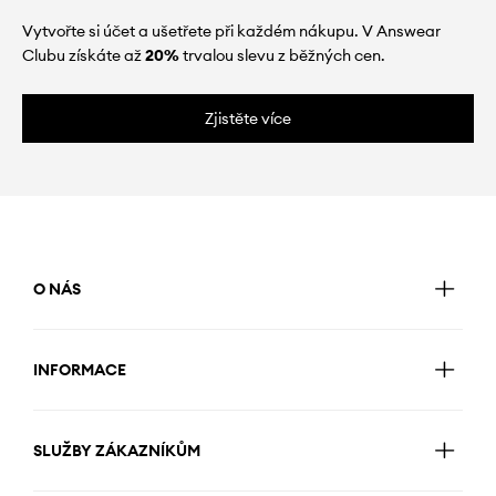
Vytvořte si účet a ušetřete při každém nákupu. V Answear
Clubu získáte až
20%
trvalou slevu z běžných cen.
Zjistěte více
O NÁS
INFORMACE
SLUŽBY ZÁKAZNÍKŮM