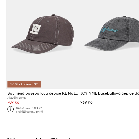
*-5 % s kódem: LST
Bavlněná baseballová čepice P.E Nation Monogram
Aktuální cena:
709 Kč
969 Kč
Běžná cena:
1299 Kč
Nejnižší cena:
739 Kč