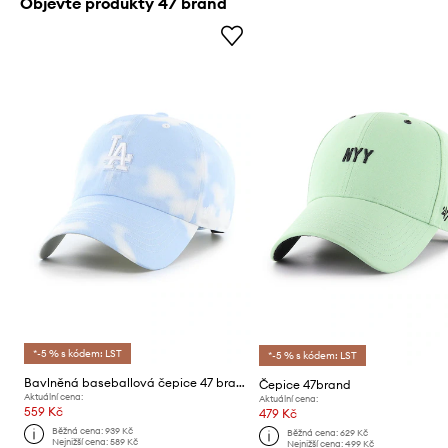
Objevte produkty 47 brand
*-5 % s kódem: LST
*-5 % s kódem: LST
Bavlněná baseballová čepice 47 brand MLB LA Dodgers
Čepice 47brand
Aktuální cena:
Aktuální cena:
559 Kč
479 Kč
Běžná cena:
939 Kč
Běžná cena:
629 Kč
Nejnižší cena:
589 Kč
Nejnižší cena:
499 Kč