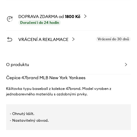
DOPRAVA ZDARMA od
1800 Kč
Doručení i do 24 hodin
VRÁCENÍ A REKLAMACE
Vrácení do 30 dnů
O produktu
Čepice 47brand MLB New York Yankees
Kšiltovka typu baseball z kolekce 47brand. Model vyroben z
jednobarevného materiálu s ozdobnými prvky.
- Ohnutý kšilt.
- Nastavitelný obvod.