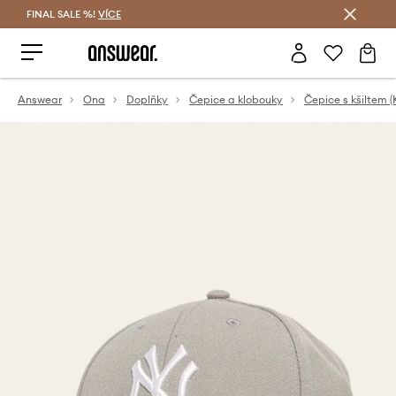
FINAL SALE %!
VÍCE
Ušetřete s Answear Club
Answear
Ona
Doplňky
Čepice a klobouky
Čepice s kšiltem (