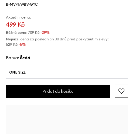
B-MVP17WBV-GYC
Aktuální cena:
499 Kč
Běžná cena:
709 Kč
-29%
Nejnižší cena za posledních 30 dnů před poskytnutím slevy:
529 Kč
 -5%
Barva:
šedá
ONE SIZE
Přidat do košíku