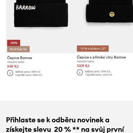
-50%
*-5 % s kódem: LST
Final Sale %!
Čepice s příměsí vlny Barrow
Čepice Barrow
Aktuální cena:
Aktuální cena:
1009 Kč
949 Kč
Běžná cena:
1999 Kč
Běžná cena:
1899 Kč
Nejnižší cena:
1069 Kč
Nejnižší cena:
1899 Kč
Přihlaste se k odběru novinek a
získejte slevu
20 %
** na svůj první