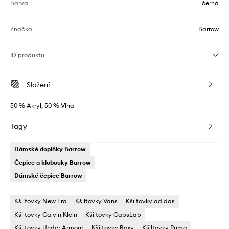
Barva
černá
Značka
Barrow
ID produktu
Složení
50 % Akryl, 50 % Vlna
Tagy
Dámské doplňky Barrow
Čepice a klobouky Barrow
Dámské čepice Barrow
Kšiltovky New Era
Kšiltovky Vans
Kšiltovky adidas
Kšiltovky Calvin Klein
Kšiltovky CapsLab
Kšiltovky Under Armour
Kšiltovky Roxy
Kšiltovky Puma