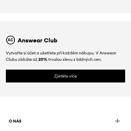
Answear Club
Vytvořte si účet a ušetřete při každém nákupu. V Answear
Clubu získáte až
20%
trvalou slevu z běžných cen.
Zjistěte více
O NÁS