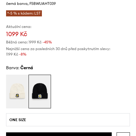
černá barva, F5BWUAHT039
*-5 % s kódem: LST
Aktuální cena:
1099 Kč
Běžná cena:
1999 Kč
-45%
Nejnižší cena za posledních 30 dnů před poskytnutím slevy:
1199 Kč
 -8%
Barva:
černá
ONE SIZE