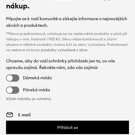
nákup.
Připojte se k naší komunitě a získejte informace o nejnovějších
akcích a produktech.
**Sleva je jednorázová, vztahuje se na nezlevněné produkty a platí při
nákupu v min. hodnotě 1 900 Kč. Slevu nelze kombinovat s jinými
akcemi a některé produkty mohou být ze slevy vyloučeny. Podrobnosti
na webové stránce:
produkty vyloučené z akce
Chceme, aby do vaší schránky přicházelo jen to, co vás
opravdu zajímá. Řekněte nám, zda vás zajímá:
Dámská móda
Pánská móda
Výběr nabídky je volitelný.
Přihlásit se