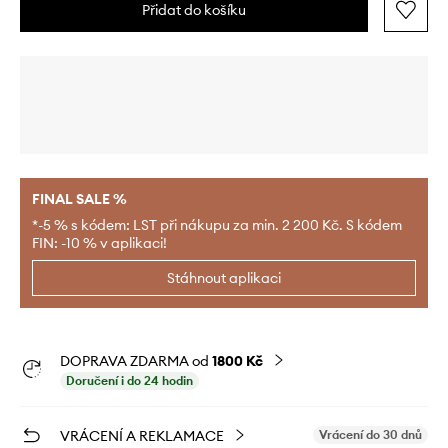
Přidat do košíku
FINAL SALE %
*-5 % s kódem: LST při nákupu za min. 2 200 Kč. S kódem
FIN: -10 % v aplikaci!
Stáhnout aplikaci
DOPRAVA ZDARMA od
1800 Kč
Doručení i do 24 hodin
VRÁCENÍ A REKLAMACE
Vrácení do 30 dnů