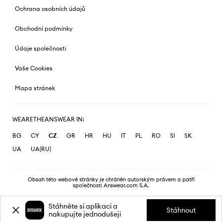
Ochrana osobních údajů
Obchodní podmínky
Údaje společnosti
Vaše Cookies
Mapa stránek
WEARETHEANSWEAR IN:
BG
CY
CZ
GR
HR
HU
IT
PL
RO
SI
SK
UA
UA(RU)
Obsah této webové stránky je chráněn autorským právem a patří
společnosti Answear.com S.A.
Stáhněte si aplikaci a
Stáhnout
nakupujte jednodušeji