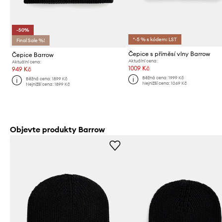
-50%
*-5 % s kódem: LST
Final Sale %!
Čepice s příměsí vlny Barrow
Čepice Barrow
Aktuální cena:
Aktuální cena:
1009 Kč
949 Kč
Běžná cena:
1999 Kč
Běžná cena:
1899 Kč
Nejnižší cena:
1069 Kč
Nejnižší cena:
1899 Kč
Objevte produkty Barrow