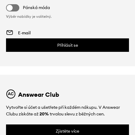
Pánská móda
Výběr nabídky je volitelný.
Přihlásit se
Answear Club
Vytvořte si účet a ušetřete při každém nákupu. V Answear
Clubu získáte až
20%
trvalou slevu z běžných cen.
Zjistěte více