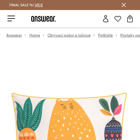
FINAL SALE %!
VÍCE
Ušetřete s Answear Club
Answear
Home
Obývací pokoj a ložnice
Polštáře
Povlaky na