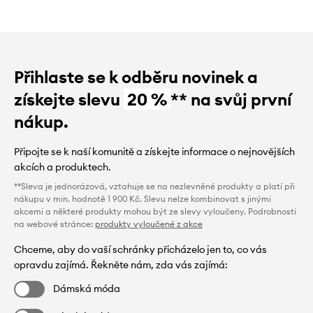
Přihlaste se k odběru novinek a
získejte slevu
20 %
** na svůj první
nákup.
Připojte se k naší komunitě a získejte informace o nejnovějších
akcích a produktech.
**Sleva je jednorázová, vztahuje se na nezlevněné produkty a platí při
nákupu v min. hodnotě 1 900 Kč. Slevu nelze kombinovat s jinými
akcemi a některé produkty mohou být ze slevy vyloučeny. Podrobnosti
na webové stránce:
produkty vyloučené z akce
Chceme, aby do vaší schránky přicházelo jen to, co vás
opravdu zajímá. Řekněte nám, zda vás zajímá:
Dámská móda