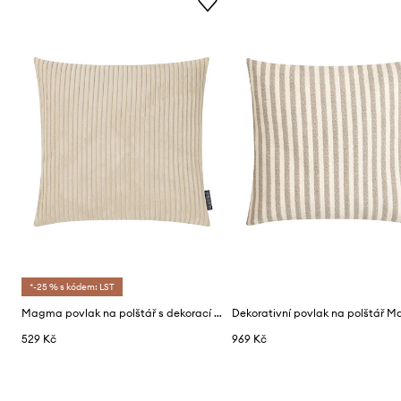
*-25 % s kódem: LST
Magma povlak na polštář s dekorací z plastu 45 x 45 cm
529 Kč
969 Kč