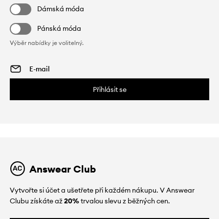
Dámská móda
Pánská móda
Výběr nabídky je volitelný.
Přihlásit se
Answear Club
Vytvořte si účet a ušetřete při každém nákupu. V Answear
Clubu získáte až
20%
trvalou slevu z běžných cen.