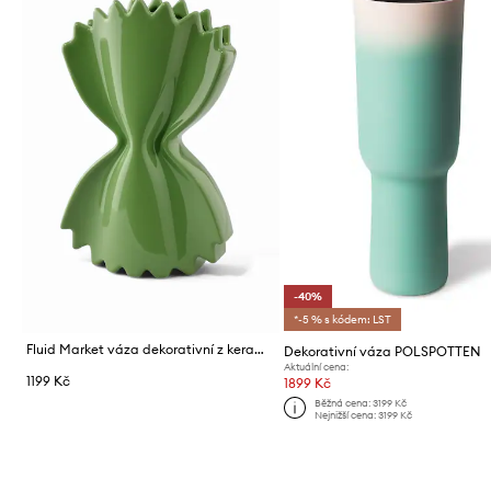
-40%
*-5 % s kódem: LST
Fluid Market váza dekorativní z keramiky 50 x 260 x 160 cm
Dekorativní váza POLSPOTTEN
Aktuální cena:
1199 Kč
1899 Kč
Běžná cena:
3199 Kč
Nejnižší cena:
3199 Kč