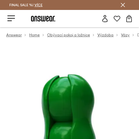
FINAL SALE %!
VÍCE
Ušetřete s Answear Club
Answear
Home
Obývací pokoj a ložnice
Výzdoba
Vázy