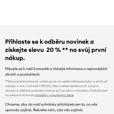
Přihlaste se k odběru novinek a
získejte slevu
20 %
** na svůj první
nákup.
Připojte se k naší komunitě a získejte informace o nejnovějších
akcích a produktech.
**Sleva je jednorázová, vztahuje se na nezlevněné produkty a platí při
nákupu v min. hodnotě 1 900 Kč. Slevu nelze kombinovat s jinými
akcemi a některé produkty mohou být ze slevy vyloučeny. Podrobnosti
na webové stránce:
produkty vyloučené z akce
Chceme, aby do vaší schránky přicházelo jen to, co vás
opravdu zajímá. Řekněte nám, zda vás zajímá: