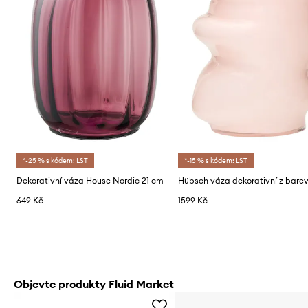
*-25 % s kódem: LST
*-15 % s kódem: LST
Dekorativní váza House Nordic 21 cm
649 Kč
1599 Kč
Objevte produkty Fluid Market