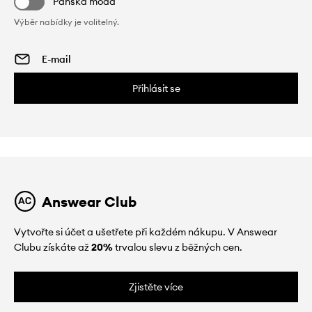
Pánská móda
Výběr nabídky je volitelný.
Přihlásit se
Answear Club
Vytvořte si účet a ušetřete při každém nákupu. V Answear
Clubu získáte až
20%
trvalou slevu z běžných cen.
Zjistěte více