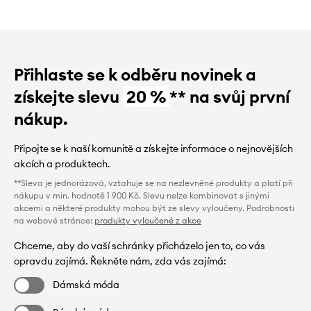
Přihlaste se k odběru novinek a
získejte slevu
20 %
** na svůj první
nákup.
Připojte se k naší komunitě a získejte informace o nejnovějších
akcích a produktech.
**Sleva je jednorázová, vztahuje se na nezlevněné produkty a platí při
nákupu v min. hodnotě 1 900 Kč. Slevu nelze kombinovat s jinými
akcemi a některé produkty mohou být ze slevy vyloučeny. Podrobnosti
na webové stránce:
produkty vyloučené z akce
Chceme, aby do vaší schránky přicházelo jen to, co vás
opravdu zajímá. Řekněte nám, zda vás zajímá:
Dámská móda