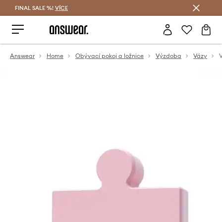
FINAL SALE %!
VÍCE
Ušetřete s Answear Club
Answear
Home
Obývací pokoj a ložnice
Výzdoba
Vázy
V