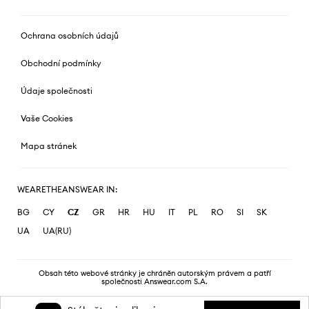
Ochrana osobních údajů
Obchodní podmínky
Údaje společnosti
Vaše Cookies
Mapa stránek
WEARETHEANSWEAR IN:
BG
CY
CZ
GR
HR
HU
IT
PL
RO
SI
SK
UA
UA(RU)
Obsah této webové stránky je chráněn autorským právem a patří
společnosti Answear.com S.A.