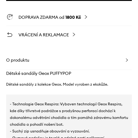
DOPRAVA ZDARMA od
1800 Kč
VRÁCENÍ A REKLAMACE
O produktu
Dětské sandály Geox PUFFYPOP
Dětské sandály z kolekce Geox. Model vyroben z ekokůže.
- Technologie Geox Respira: Vybaven technologií Geox Respira,
kde díky třívrstvé podrážce s prodyšnou perforací dochází k
dokonalému odvětrání chodidla a tím pomáhá zdravému komfortu
chodidla a pohodlí nošení bot.
- Suchý zip usnadňuje obouvání a vyzouvání.
- Gumová podešev je trvalá a odolná proti poškození.