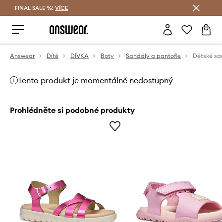
FINAL SALE %!
VÍCE
Ušetřete s Answear Club
Answear
Dítě
DÍVKA
Boty
Sandály a pantofle
Dětské s
Tento produkt je momentálně nedostupný
Prohlédněte si podobné produkty