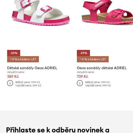
-35%
-29%
*-5 % s kódem: LST
*-5 % s kódem: LST
Dětské sandály Geox ADRIEL
Geox sandály dětské ADRIEL
Aktuální cena:
Aktuální cena:
389 Kč
709 Kč
Běžná cena:
1199 Kč
Běžná cena:
1199 Kč
Nejnižší cena:
599 Kč
Nejnižší cena:
999 Kč
Přihlaste se k odběru novinek a