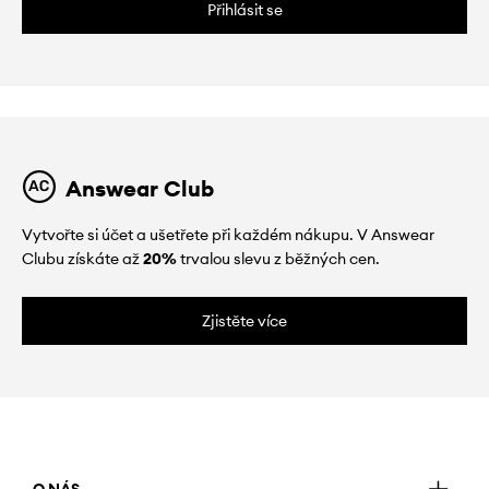
Přihlásit se
Answear Club
Vytvořte si účet a ušetřete při každém nákupu. V Answear
Clubu získáte až
20%
trvalou slevu z běžných cen.
Zjistěte více