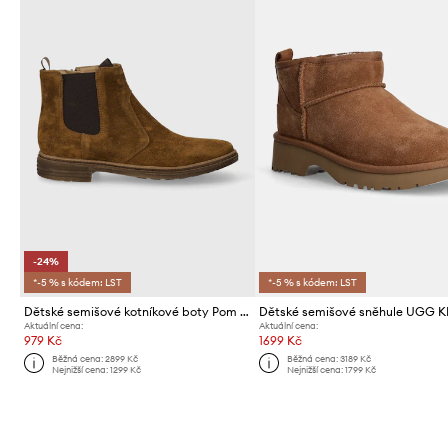
-24%
*-5 % s kódem: LST
*-5 % s kódem: LST
Dětské semišové kotníkové boty Pom D'api BROTHER JODZIP
Aktuální cena:
Aktuální cena:
979 Kč
1699 Kč
Běžná cena:
2899 Kč
Běžná cena:
3189 Kč
Nejnižší cena:
1299 Kč
Nejnižší cena:
1799 Kč