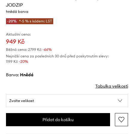
JODZIP
hnědá barva
-20%
*-5 % s kódem: LST
Aktuální cena:
949 Kč
Běžná cena:
2799 Kč
-66%
Nejnižší cena za posledních 30 dnů před poskytnutím slevy:
1199 Kč
 -20%
Barva:
hnědá
Tabulka velikosti
Zvolte velikost
Přidat do košíku