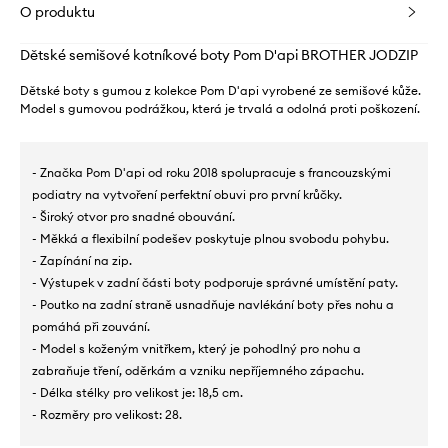
O produktu
Dětské semišové kotníkové boty Pom D'api BROTHER JODZIP
Dětské boty s gumou z kolekce Pom D'api vyrobené ze semišové kůže.
Model s gumovou podrážkou, která je trvalá a odolná proti poškození.
- Značka Pom D'api od roku 2018 spolupracuje s francouzskými
podiatry na vytvoření perfektní obuvi pro první krůčky.
- Široký otvor pro snadné obouvání.
- Měkká a flexibilní podešev poskytuje plnou svobodu pohybu.
- Zapínání na zip.
- Výstupek v zadní části boty podporuje správné umístění paty.
- Poutko na zadní straně usnadňuje navlékání boty přes nohu a
pomáhá při zouvání.
- Model s koženým vnitřkem, který je pohodlný pro nohu a
zabraňuje tření, oděrkám a vzniku nepříjemného zápachu.
- Délka stélky pro velikost je: 18,5 cm.
- Rozměry pro velikost: 28.