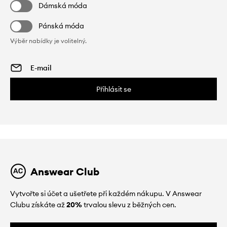
Dámská móda
Pánská móda
Výběr nabídky je volitelný.
Přihlásit se
Answear Club
Vytvořte si účet a ušetřete při každém nákupu. V Answear
Clubu získáte až
20%
trvalou slevu z běžných cen.