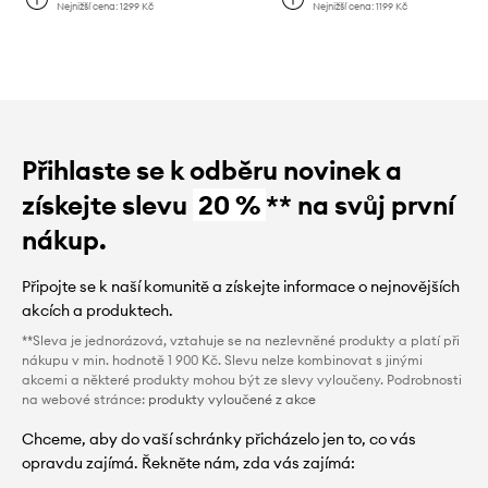
Nejnižší cena:
1299 Kč
Nejnižší cena:
1199 Kč
Přihlaste se k odběru novinek a
získejte slevu
20 %
** na svůj první
nákup.
Připojte se k naší komunitě a získejte informace o nejnovějších
akcích a produktech.
**Sleva je jednorázová, vztahuje se na nezlevněné produkty a platí při
nákupu v min. hodnotě 1 900 Kč. Slevu nelze kombinovat s jinými
akcemi a některé produkty mohou být ze slevy vyloučeny. Podrobnosti
na webové stránce:
produkty vyloučené z akce
Chceme, aby do vaší schránky přicházelo jen to, co vás
opravdu zajímá. Řekněte nám, zda vás zajímá: