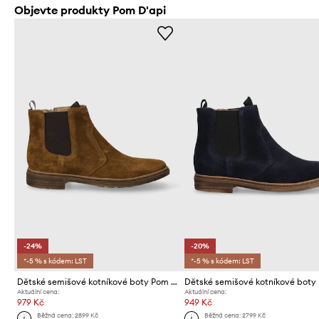
Objevte produkty Pom D'api
-24%
-20%
*-5 % s kódem: LST
*-5 % s kódem: LST
Dětské semišové kotníkové boty Pom D'api BROTHER JODZIP
Aktuální cena:
Aktuální cena:
979 Kč
949 Kč
Běžná cena:
2899 Kč
Běžná cena:
2799 Kč