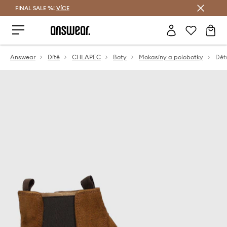
FINAL SALE %!
VÍCE
Ušetřete s Answear Club
Answear
Dítě
CHLAPEC
Boty
Mokasíny a polobotky