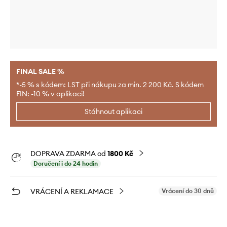
FINAL SALE %
*-5 % s kódem: LST při nákupu za min. 2 200 Kč. S kódem
FIN: -10 % v aplikaci!
Stáhnout aplikaci
DOPRAVA ZDARMA od
1800 Kč
Doručení i do 24 hodin
VRÁCENÍ A REKLAMACE
Vrácení do 30 dnů