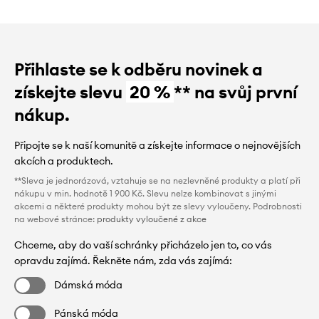
Přihlaste se k odběru novinek a
získejte slevu
20 %
** na svůj první
nákup.
Připojte se k naší komunitě a získejte informace o nejnovějších
akcích a produktech.
**Sleva je jednorázová, vztahuje se na nezlevněné produkty a platí při
nákupu v min. hodnotě 1 900 Kč. Slevu nelze kombinovat s jinými
akcemi a některé produkty mohou být ze slevy vyloučeny. Podrobnosti
na webové stránce:
produkty vyloučené z akce
Chceme, aby do vaší schránky přicházelo jen to, co vás
opravdu zajímá. Řekněte nám, zda vás zajímá:
Dámská móda
Pánská móda