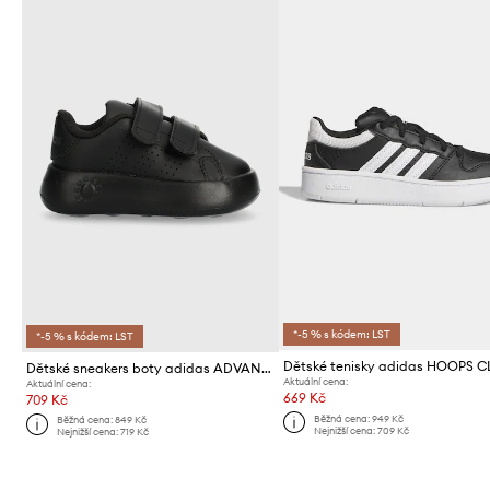
*-5 % s kódem: LST
*-5 % s kódem: LST
Dětské sneakers boty adidas ADVANTAGE CF I
Aktuální cena:
Aktuální cena:
669 Kč
709 Kč
Běžná cena:
949 Kč
Běžná cena:
849 Kč
Nejnižší cena:
709 Kč
Nejnižší cena:
719 Kč