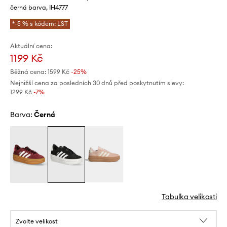
černá barva, IH4777
*-5 % s kódem: LST
Aktuální cena:
1199 Kč
Běžná cena:
1599 Kč
-25%
Nejnižší cena za posledních 30 dnů před poskytnutím slevy:
1299 Kč
 -7%
Barva:
černá
Tabulka velikosti
Zvolte velikost