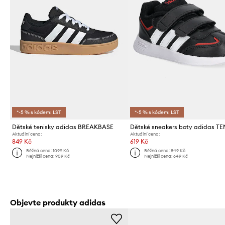
*-5 % s kódem: LST
*-5 % s kódem: LST
Dětské tenisky adidas BREAKBASE
Aktuální cena:
Aktuální cena:
849 Kč
619 Kč
Běžná cena:
1099 Kč
Běžná cena:
849 Kč
Nejnižší cena:
909 Kč
Nejnižší cena:
649 Kč
Objevte produkty adidas