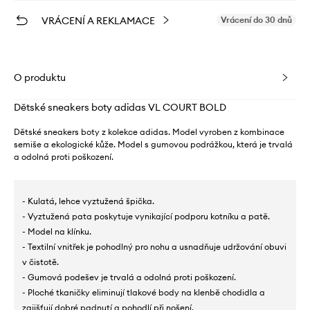
VRÁCENÍ A REKLAMACE
Vrácení do 30 dnů
O produktu
Dětské sneakers boty adidas VL COURT BOLD
Dětské sneakers boty z kolekce adidas. Model vyroben z kombinace
semiše a ekologické kůže. Model s gumovou podrážkou, která je trvalá
a odolná proti poškození.
- Kulatá, lehce vyztužená špička.
- Vyztužená pata poskytuje vynikající podporu kotníku a patě.
- Model na klínku.
- Textilní vnitřek je pohodlný pro nohu a usnadňuje udržování obuvi
v čistotě.
- Gumová podešev je trvalá a odolná proti poškození.
- Ploché tkaničky eliminují tlakové body na klenbě chodidla a
zajišťují dobré padnutí a pohodlí při nošení.