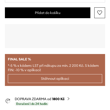
Přidat do košíku
FINAL SALE %
*-5 % s kódem: LST při nákupu za min. 2 200 Kč. S kódem
FIN: -10 % v aplikaci!
Stáhnout aplikaci
DOPRAVA ZDARMA od
1800 Kč
Doručení i do 24 hodin