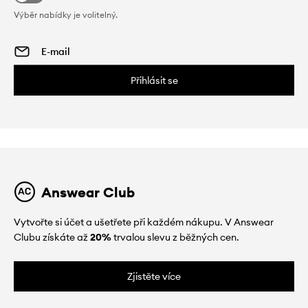
Výběr nabídky je volitelný.
Přihlásit se
Answear Club
Vytvořte si účet a ušetřete při každém nákupu. V Answear
Clubu získáte až
20%
trvalou slevu z běžných cen.
Zjistěte více