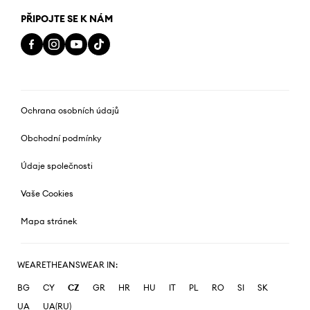
PŘIPOJTE SE K NÁM
Ochrana osobních údajů
Obchodní podmínky
Údaje společnosti
Vaše Cookies
Mapa stránek
WEARETHEANSWEAR IN:
BG
CY
CZ
GR
HR
HU
IT
PL
RO
SI
SK
UA
UA(RU)