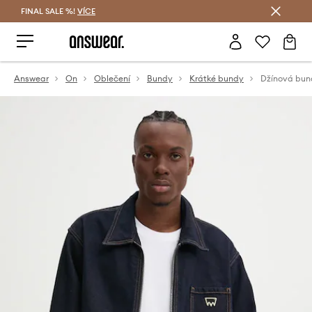
FINAL SALE %!
VÍCE
Ušetřete s Answear Club
Answear
On
Oblečení
Bundy
Krátké bundy