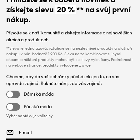
získejte slevu
20 %
** na svůj první
nákup.
Připojte se k naší komunitě a získejte informace o nejnovějších
akcích a produktech.
**Sleva je jednorázová, vztahuje se na nezlevněné produkty a platí při
nákupu v min. hodnotě 1 900 Kč. Slevu nelze kombinovat s jinými
akcemi a některé produkty mohou být ze slevy vyloučeny. Podrobnosti
na webové stránce:
produkty vyloučené z akce
Chceme, aby do vaší schránky přicházelo jen to, co vás
opravdu zajímá. Řekněte nám, zda vás zajímá:
Dámská móda
Pánská móda
Výběr nabídky je volitelný.