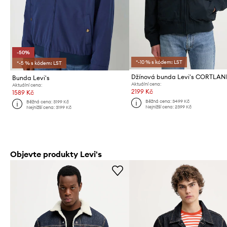
-50%
*-10 % s kódem: LST
*-5 % s kódem: LST
Bunda Levi's
Aktuální cena:
Aktuální cena:
2199 Kč
1589 Kč
Běžná cena:
3499 Kč
Běžná cena:
3199 Kč
Nejnižší cena:
2399 Kč
Nejnižší cena:
3199 Kč
Objevte produkty Levi's