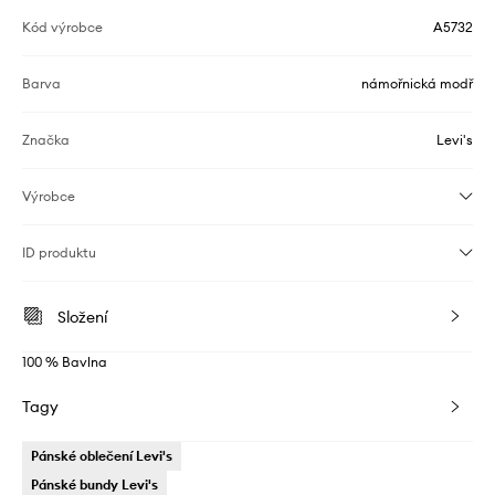
Kód výrobce
A5732
Barva
námořnická modř
Značka
Levi's
Výrobce
ID produktu
Složení
100 % Bavlna
Tagy
Pánské oblečení Levi's
Pánské bundy Levi's