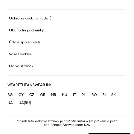
Ochrana osobních údajů
Obchodní podmínky
Údaje společnosti
Vaše Cookies
Mapa stránek
WEARETHEANSWEAR IN:
BG
CY
CZ
GR
HR
HU
IT
PL
RO
SI
SK
UA
UA(RU)
Obsah této webové stránky je chráněn autorským právem a patří
společnosti Answear.com S.A.