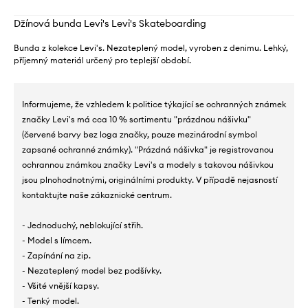
Džínová bunda Levi's Levi's Skateboarding
Bunda z kolekce Levi's. Nezateplený model, vyroben z denimu. Lehký,
příjemný materiál určený pro teplejší období.
Informujeme, že vzhledem k politice týkající se ochranných známek
značky Levi's má cca 10 % sortimentu "prázdnou nášivku"
(červené barvy bez loga značky, pouze mezinárodní symbol
zapsané ochranné známky). "Prázdná nášivka" je registrovanou
ochrannou známkou značky Levi's a modely s takovou nášivkou
jsou plnohodnotnými, originálními produkty. V případě nejasností
kontaktujte naše zákaznické centrum.
- Jednoduchý, neblokující střih.
- Model s límcem.
- Zapínání na zip.
- Nezateplený model bez podšívky.
- Všité vnější kapsy.
- Tenký model.