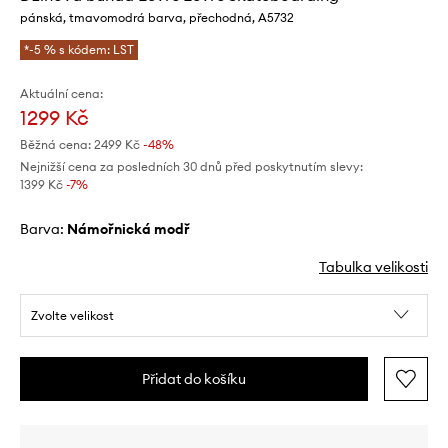
pánská, tmavomodrá barva, přechodná, A5732
*-5 % s kódem: LST
Aktuální cena:
1299 Kč
Běžná cena:
2499 Kč
-48%
Nejnižší cena za posledních 30 dnů před poskytnutím slevy:
1399 Kč
 -7%
Barva:
námořnická modř
Tabulka velikosti
Zvolte velikost
Přidat do košíku