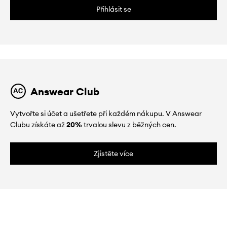
Přihlásit se
Answear Club
Vytvořte si účet a ušetřete při každém nákupu. V Answear
Clubu získáte až
20%
trvalou slevu z běžných cen.
Zjistěte více