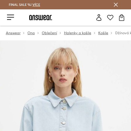
FINAL SALE %!
VÍCE
Ušetřete s Answear Club
Answear
Ona
Oblečení
Halenky a košile
Košile
Džínová k