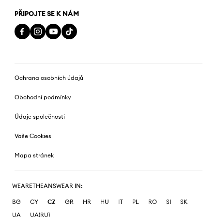
PŘIPOJTE SE K NÁM
Ochrana osobních údajů
Obchodní podmínky
Údaje společnosti
Vaše Cookies
Mapa stránek
WEARETHEANSWEAR IN:
BG
CY
CZ
GR
HR
HU
IT
PL
RO
SI
SK
UA
UA(RU)