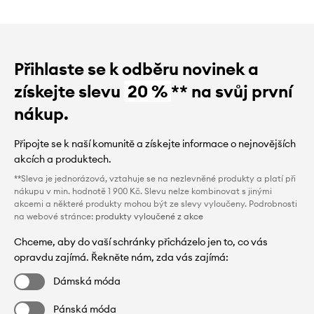
Přihlaste se k odběru novinek a
získejte slevu
20 %
** na svůj první
nákup.
Připojte se k naší komunitě a získejte informace o nejnovějších
akcích a produktech.
**Sleva je jednorázová, vztahuje se na nezlevněné produkty a platí při
nákupu v min. hodnotě 1 900 Kč. Slevu nelze kombinovat s jinými
akcemi a některé produkty mohou být ze slevy vyloučeny. Podrobnosti
na webové stránce:
produkty vyloučené z akce
Chceme, aby do vaší schránky přicházelo jen to, co vás
opravdu zajímá. Řekněte nám, zda vás zajímá:
Dámská móda
Pánská móda