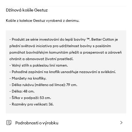
Džínová košile Gestuz
Košile z kolekce Gestuz vyrobená z denimu.
- Produkt ze série investování do lepší bavlny ™. Better Cotton je
přední světová iniciativa pro udržitelnost bavlny s posláním
pomáhat bavlnářským komunitám přežít a prosperovat a zároveň
chránit a obnovovat životní prostředí.
- Volný střih s pokleslou linií ramen.
- Pohodlné zapínání na knoflík usnadňuje nazouvání a svlékání.
- Manžety na knoflíky.
- Délka rukávu (měřeno od límce): 79 cm.
- Délka: 48 cm.
- Šířka v podpaží: 53 cm.
- Rozměry pro velikost: 36.
Podrobnosti o výrobku