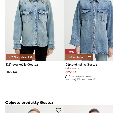
-40%
*-25 % s kódem: LST
*-10 % s kódem: LST
Džínová košile Gestuz
Džínová košile Gestuz
Aktuální cena:
4199 Kč
2199 Kč
Běžná cena:
3699 Kč
Nejnižší cena:
3699 Kč
Objevte produkty Gestuz