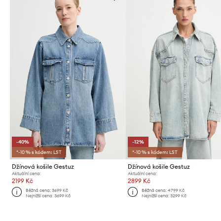
-40%
-12%
*-10 % s kódem: LST
*-10 % s kódem: LST
Džínová košile Gestuz
Džínová košile Gestuz
Aktuální cena:
Aktuální cena:
2199 Kč
2899 Kč
Běžná cena:
3699 Kč
Běžná cena:
4799 Kč
Nejnižší cena:
3699 Kč
Nejnižší cena:
3299 Kč