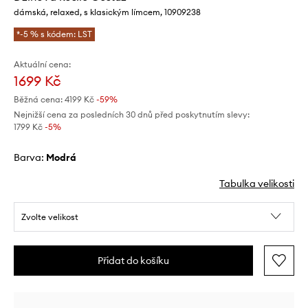
dámská, relaxed, s klasickým límcem, 10909238
*-5 % s kódem: LST
Aktuální cena:
1699 Kč
Běžná cena:
4199 Kč
-59%
Nejnižší cena za posledních 30 dnů před poskytnutím slevy:
1799 Kč
 -5%
Barva:
modrá
Tabulka velikosti
Zvolte velikost
Přidat do košíku