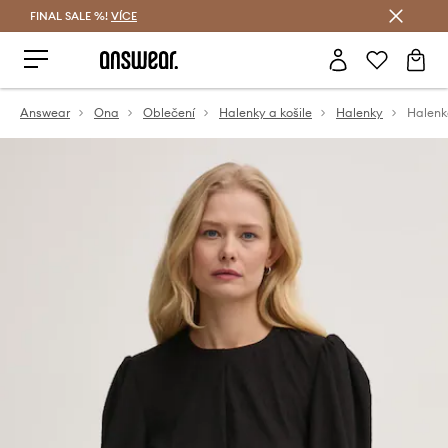
FINAL SALE %!
VÍCE
Ušetřete s Answear Club
Answear
Ona
Oblečení
Halenky a košile
Halenky
Halenk