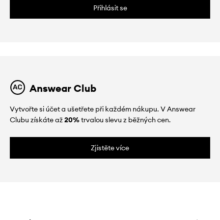
Přihlásit se
Answear Club
Vytvořte si účet a ušetřete při každém nákupu. V Answear
Clubu získáte až
20%
trvalou slevu z běžných cen.
Zjistěte více