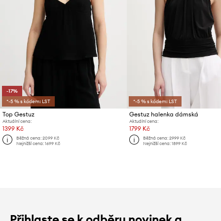
-17%
*-5 % s kódem: LST
*-5 % s kódem: LST
Top Gestuz
Gestuz halenka dámská
Aktuální cena:
Aktuální cena:
1399 Kč
1799 Kč
Běžná cena:
2099 Kč
Běžná cena:
2999 Kč
Nejnižší cena:
1699 Kč
Nejnižší cena:
1899 Kč
Přihlaste se k odběru novinek a