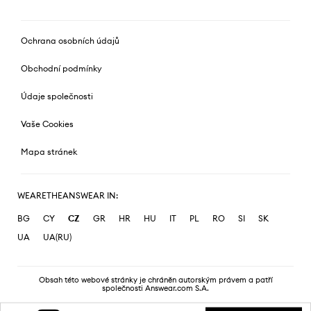
Ochrana osobních údajů
Obchodní podmínky
Údaje společnosti
Vaše Cookies
Mapa stránek
WEARETHEANSWEAR IN:
BG
CY
CZ
GR
HR
HU
IT
PL
RO
SI
SK
UA
UA(RU)
Obsah této webové stránky je chráněn autorským právem a patří
společnosti Answear.com S.A.