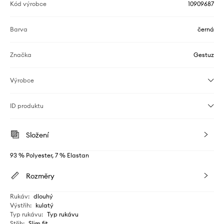
Kód výrobce
10909687
Barva
černá
Značka
Gestuz
Výrobce
ID produktu
Složení
93 % Polyester, 7 % Elastan
Rozměry
Rukáv
:
dlouhý
Výstřih
:
kulatý
Typ rukávu
:
Typ rukávu
Střih
:
Slim fit