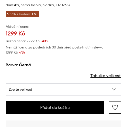
dámská, černá barva, hladká, 10909687
*-5 % s kódem: LST
Aktuální cena:
1299 Kč
Běžná cena:
2299 Kč
-43%
Nejnižší cena za posledních 30 dnů před poskytnutím slevy:
1399 Kč
 -7%
Barva:
černá
Tabulka velikosti
Zvolte velikost
Přidat do košíku