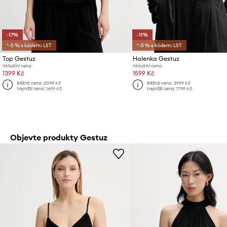
-17%
-11%
*-5 % s kódem: LST
*-5 % s kódem: LST
Top Gestuz
Halenka Gestuz
Aktuální cena:
Aktuální cena:
1399 Kč
1599 Kč
Běžná cena:
2099 Kč
Běžná cena:
2999 Kč
Nejnižší cena:
1699 Kč
Nejnižší cena:
1799 Kč
Objevte produkty Gestuz