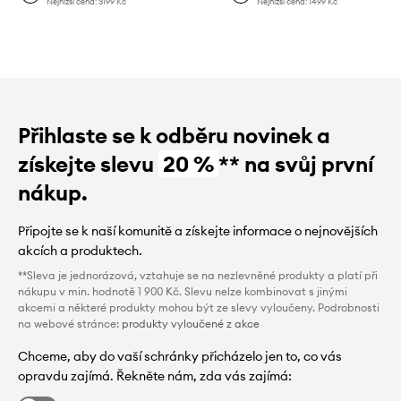
Nejnižší cena:
3199 Kč
Nejnižší cena:
1499 Kč
Přihlaste se k odběru novinek a
získejte slevu
20 %
** na svůj první
nákup.
Připojte se k naší komunitě a získejte informace o nejnovějších
akcích a produktech.
**Sleva je jednorázová, vztahuje se na nezlevněné produkty a platí při
nákupu v min. hodnotě 1 900 Kč. Slevu nelze kombinovat s jinými
akcemi a některé produkty mohou být ze slevy vyloučeny. Podrobnosti
na webové stránce:
produkty vyloučené z akce
Chceme, aby do vaší schránky přicházelo jen to, co vás
opravdu zajímá. Řekněte nám, zda vás zajímá: