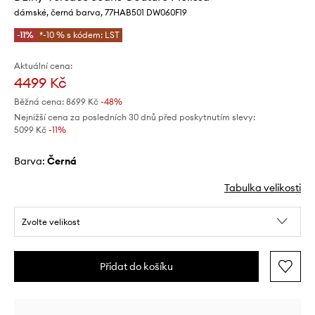
dámské, černá barva, 77HAB501 DW060F19
-11%
*-10 % s kódem: LST
Aktuální cena:
4499 Kč
Běžná cena:
8699 Kč
-48%
Nejnižší cena za posledních 30 dnů před poskytnutím slevy:
5099 Kč
 -11%
Barva:
černá
Tabulka velikosti
Zvolte velikost
Přidat do košíku