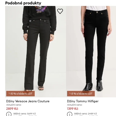
Podobné produkty
*-10 % s kódem: LST
*-5 % s kódem: LST
Džíny Versace Jeans Couture
Džíny Tommy Hilfiger
Aktuální cena:
Aktuální cena:
2899 Kč
1399 Kč
Běžná cena:
5699 Kč
Běžná cena:
2489 Kč