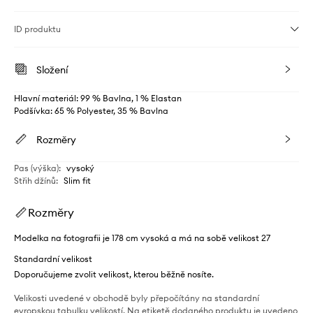
ID produktu
Složení
Hlavní materiál: 99 % Bavlna, 1 % Elastan
Podšívka: 65 % Polyester, 35 % Bavlna
Rozměry
Pas (výška)
:
vysoký
Střih džínů
:
Slim fit
Rozměry
Modelka na fotografii je 178 cm vysoká a má na sobě velikost 27
Standardní velikost
Doporučujeme zvolit velikost, kterou běžně nosíte.
Velikosti uvedené v obchodě byly přepočítány na standardní
evropskou tabulku velikostí. Na etiketě dodaného produktu je uvedeno