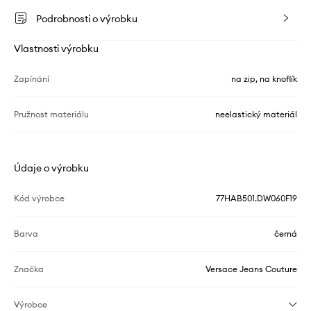
Podrobnosti o výrobku
Vlastnosti výrobku
Zapínání
na zip, na knoflík
Pružnost materiálu
neelastický materiál
Údaje o výrobku
Kód výrobce
77HAB501.DW060F19
Barva
černá
Značka
Versace Jeans Couture
Výrobce