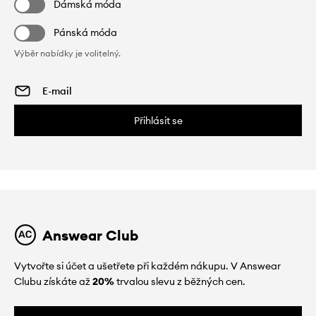
Dámská móda
Pánská móda
Výběr nabídky je volitelný.
Přihlásit se
Answear Club
Vytvořte si účet a ušetřete při každém nákupu. V Answear
Clubu získáte až
20%
trvalou slevu z běžných cen.