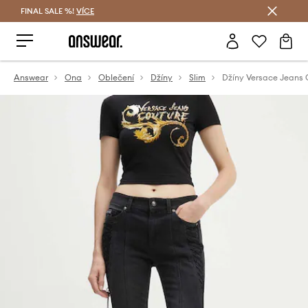
FINAL SALE %!
VÍCE
Ušetřete s Answear Club
Answear
Ona
Oblečení
Džíny
Slim