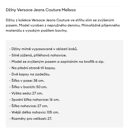
Džíny Versace Jeans Couture Melissa
Džíny z kolekce Versace Jeans Couture ve střihu slim se zvýšeným
pasem. Model vyroben z nepružného denimu. Mimořádně příjemného
materiálu s vysokým podílem bavlny.
- Džíny mírně vypasované v oblasti boků.
- Silně zúžená, přiléhavá nohavice.
- Model se zvýšeným pasem a zapínáním na knoflík a zip.
- Na přední straně tři kapsy.
- Dvě kapsy na zadečku.
- Šířka v pase: 38 cm.
- Šířka v bocích: 50 cm.
- Výška sedu: 27 cm.
- Spodní šířka nohavice: 16 cm.
- Šířka nohavice: 27 cm.
- Vnější délka nohavic: 105 cm.
- Rozměry pro velikost: 27.