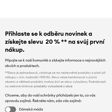
Přihlaste se k odběru novinek a
získejte slevu
20 %
** na svůj první
nákup.
Připojte se k naší komunitě a získejte informace o nejnovějších
akcích a produktech.
**Sleva je jednorázová, vztahuje se na nezlevněné produkty a platí při
nákupu v min. hodnotě 1 900 Kč. Slevu nelze kombinovat s jinými
akcemi a některé produkty mohou být ze slevy vyloučeny. Podrobnosti
na webové stránce:
produkty vyloučené z akce
Chceme, aby do vaší schránky přicházelo jen to, co vás
opravdu zajímá. Řekněte nám, zda vás zajímá:
Dámská móda