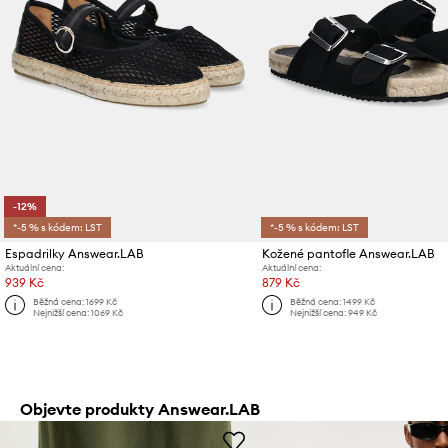
-12%
*-5 % s kódem: LST
*-5 % s kódem: LST
Espadrilky Answear.LAB
Kožené pantofle Answear.LAB
Aktuální cena:
Aktuální cena:
939 Kč
879 Kč
Běžná cena:
1699 Kč
Běžná cena:
1499 Kč
Nejnižší cena:
1069 Kč
Nejnižší cena:
949 Kč
Objevte produkty Answear.LAB