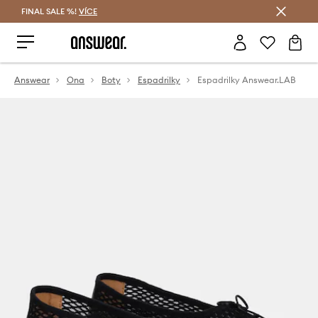
FINAL SALE %!
VÍCE
Ušetřete s Answear Club
Answear
Ona
Boty
Espadrilky
Espadrilky Answear.LAB