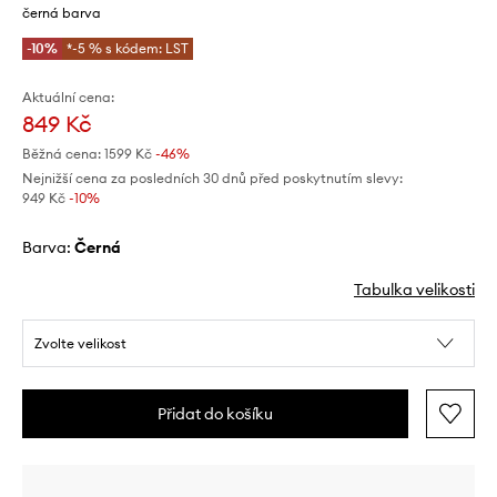
černá barva
-10%
*-5 % s kódem: LST
Aktuální cena:
849 Kč
Běžná cena:
1599 Kč
-46%
Nejnižší cena za posledních 30 dnů před poskytnutím slevy:
949 Kč
 -10%
Barva:
černá
Tabulka velikosti
Zvolte velikost
Přidat do košíku