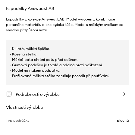
Espadrilky Answear.LAB
Espadrilky z kolekce Answear.LAB. Model vyroben z kombinace
pleteného materiálu a ekologické kůže. Model s měkkým svrškem se
snadno přizpůsobí noze.
- Kulatá, měkká špička.
- Kožená stélka.
- Měkká pata chrání patu před oděrem.
- Gumová podešev je trvalá a odolná proti poškození.
- Model na nízkém podpatku.
- Profilovaná měkká stélka zaručuje pohodlí při používání.
Podrobnosti o výrobku
Vlastnosti výrobku
Typ podrážky
plochá