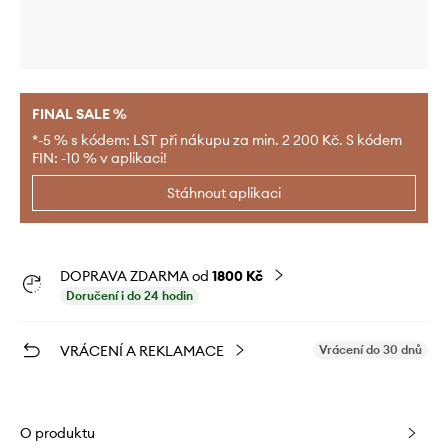
FINAL SALE %
*-5 % s kódem: LST při nákupu za min. 2 200 Kč. S kódem
FIN: -10 % v aplikaci!
Stáhnout aplikaci
DOPRAVA ZDARMA od
1800 Kč
Doručení i do 24 hodin
VRÁCENÍ A REKLAMACE
Vrácení do 30 dnů
O produktu