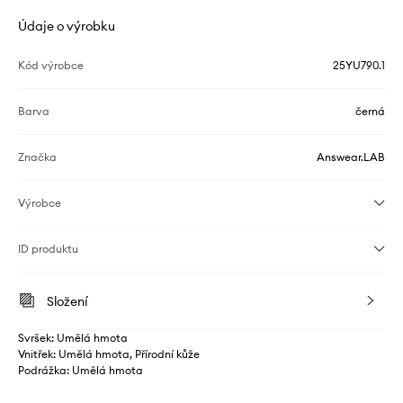
Údaje o výrobku
Kód výrobce
25YU790.1
Barva
černá
Značka
Answear.LAB
Výrobce
ID produktu
Složení
Svršek: Umělá hmota
Vnitřek: Umělá hmota, Přírodní kůže
Podrážka: Umělá hmota