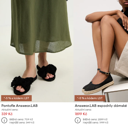
*-5 % s kódem: LST
*-5 % s kódem: LST
Pantofle Answear.LAB
Answear.LAB espadrily dámské
Aktuální cena:
Aktuální cena:
339 Kč
1899 Kč
Běžná cena:
709 Kč
Běžná cena:
2599 Kč
Nejnižší cena:
349 Kč
Nejnižší cena:
1999 Kč