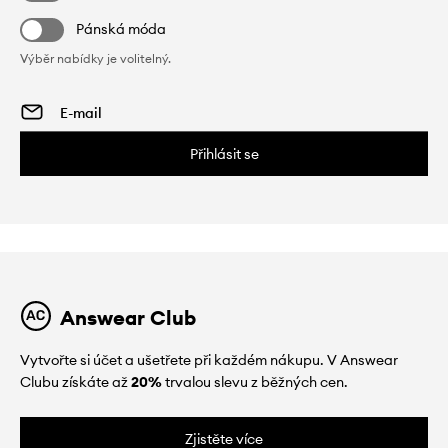
Pánská móda
Výběr nabídky je volitelný.
Přihlásit se
Answear Club
Vytvořte si účet a ušetřete při každém nákupu. V Answear
Clubu získáte až
20%
trvalou slevu z běžných cen.
Zjistěte více