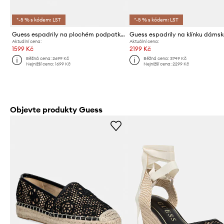
*-5 % s kódem: LST
*-5 % s kódem: LST
Guess espadrily na plochém podpatku dámské JOELYNN
Aktuální cena:
Aktuální cena:
1599 Kč
2199 Kč
Běžná cena:
2699 Kč
Běžná cena:
3749 Kč
Nejnižší cena:
1699 Kč
Nejnižší cena:
2299 Kč
Objevte produkty Guess