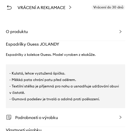
VRÁCENÍ A REKLAMACE
Vrácení do 30 dnů
O produktu
Espadrilky Guess JOLANDY
Espadrilky z kolekce Guess. Model vyroben z ekokůže.
- Kulatá, lehce vyztužená špička.
- Měkká pata chrání patu před oděrem.
- Textilní stélka je příjemná pro nohu a usnadňuje udržování obuvi
v čistotě.
- Gumová podešev je trvalá a odolná proti poškození.
Podrobnosti o výrobku
Vlastnosti výrobku