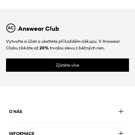
Answear Club
Vytvořte si účet a ušetřete při každém nákupu. V Answear
Clubu získáte až
20%
trvalou slevu z běžných cen.
Zjistěte více
O NÁS
INFORMACE