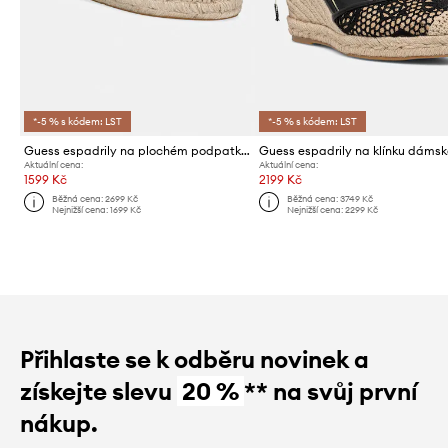
*-5 % s kódem: LST
*-5 % s kódem: LST
Guess espadrily na plochém podpatku dámské JOELYNN
Aktuální cena:
Aktuální cena:
1599 Kč
2199 Kč
Běžná cena:
2699 Kč
Běžná cena:
3749 Kč
Nejnižší cena:
1699 Kč
Nejnižší cena:
2299 Kč
Přihlaste se k odběru novinek a
získejte slevu
20 %
** na svůj první
nákup.