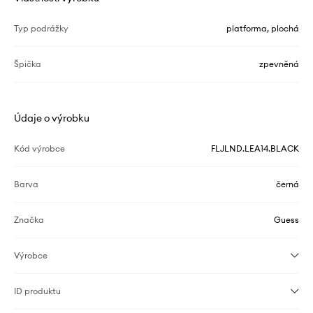
Typ podrážky
platforma, plochá
Špička
zpevněná
Údaje o výrobku
Kód výrobce
FLJLND.LEA14.BLACK
Barva
černá
Značka
Guess
Výrobce
ID produktu