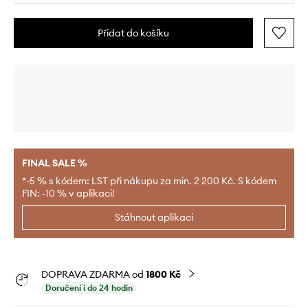
Přidat do košíku
FINAL SALE %
*-5 % s kódem: LST při nákupu za min. 2 200 Kč. S kódem
FIN: -10 % v aplikaci!
Stáhnout aplikaci
DOPRAVA ZDARMA od
1800 Kč
Doručení i do 24 hodin