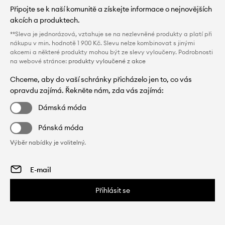
Připojte se k naší komunitě a získejte informace o nejnovějších
akcích a produktech.
**Sleva je jednorázová, vztahuje se na nezlevněné produkty a platí při
nákupu v min. hodnotě 1 900 Kč. Slevu nelze kombinovat s jinými
akcemi a některé produkty mohou být ze slevy vyloučeny. Podrobnosti
na webové stránce:
produkty vyloučené z akce
Chceme, aby do vaší schránky přicházelo jen to, co vás
opravdu zajímá. Řekněte nám, zda vás zajímá:
Dámská móda
Pánská móda
Výběr nabídky je volitelný.
Přihlásit se