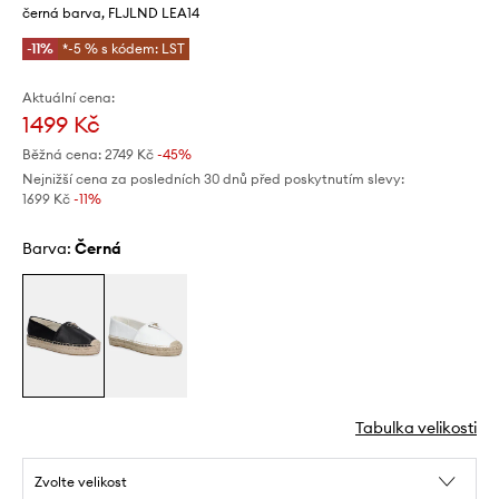
černá barva, FLJLND LEA14
-11%
*-5 % s kódem: LST
Aktuální cena:
1499 Kč
Běžná cena:
2749 Kč
-45%
Nejnižší cena za posledních 30 dnů před poskytnutím slevy:
1699 Kč
 -11%
Barva:
černá
Tabulka velikosti
Zvolte velikost