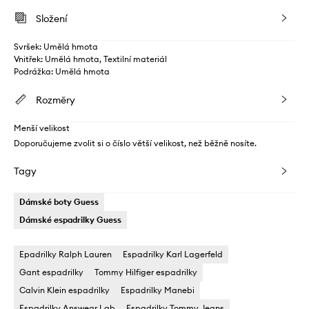
Složení
Svršek: Umělá hmota
Vnitřek: Umělá hmota, Textilní materiál
Podrážka: Umělá hmota
Rozměry
Menší velikost
Doporučujeme zvolit si o číslo větší velikost, než běžně nosíte.
Tagy
Dámské boty Guess
Dámské espadrilky Guess
Epadrilky Ralph Lauren
Espadrilky Karl Lagerfeld
Gant espadrilky
Tommy Hilfiger espadrilky
Calvin Klein espadrilky
Espadrilky Manebi
Espadrilky Answear Lab
Espadrilky Tommy Jeans