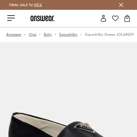
FINAL SALE %!
VÍCE
Ušetřete s Answear Club
Answear
Ona
Boty
Espadrilky
Espadrilky Guess JOLANDY