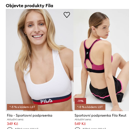
Objevte produkty Fila
-11%
*-5 % s kódem: LST
*-5 % s kódem: LST
Fila - Sportovní podprsenka
Sportovní podprsenka Fila Reut
Aktuální cena:
Aktuální cena:
349 Kč
549 Kč
Běžná cena:
529 Kč
Běžná cena:
999 Kč