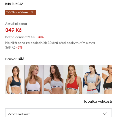
bílá FU6042
*-5 % s kódem: LST
Aktuální cena:
349 Kč
Běžná cena:
529 Kč
-34%
Nejnižší cena za posledních 30 dnů před poskytnutím slevy:
369 Kč
 -5%
Barva:
bílá
Tabulka velikosti
Zvolte velikost