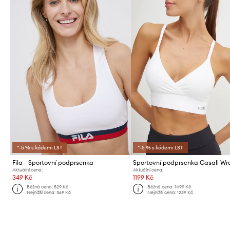
*-5 % s kódem: LST
*-5 % s kódem: LST
Fila - Sportovní podprsenka
Sportovní podprsenka Casall Wr
Aktuální cena:
Aktuální cena:
349 Kč
1199 Kč
Běžná cena:
529 Kč
Běžná cena:
1499 Kč
Nejnižší cena:
369 Kč
Nejnižší cena:
1229 Kč