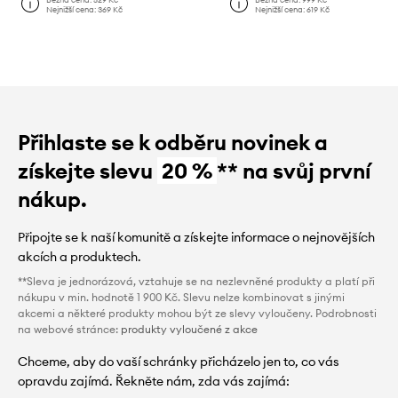
Nejnižší cena:
369 Kč
Nejnižší cena:
619 Kč
Přihlaste se k odběru novinek a
získejte slevu
20 %
** na svůj první
nákup.
Připojte se k naší komunitě a získejte informace o nejnovějších
akcích a produktech.
**Sleva je jednorázová, vztahuje se na nezlevněné produkty a platí při
nákupu v min. hodnotě 1 900 Kč. Slevu nelze kombinovat s jinými
akcemi a některé produkty mohou být ze slevy vyloučeny. Podrobnosti
na webové stránce:
produkty vyloučené z akce
Chceme, aby do vaší schránky přicházelo jen to, co vás
opravdu zajímá. Řekněte nám, zda vás zajímá: