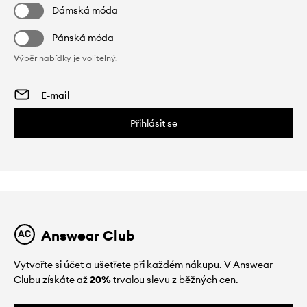
Dámská móda
Pánská móda
Výběr nabídky je volitelný.
Přihlásit se
Answear Club
Vytvořte si účet a ušetřete při každém nákupu. V Answear
Clubu získáte až
20%
trvalou slevu z běžných cen.