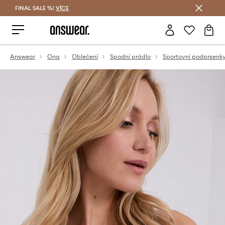
FINAL SALE %!
VÍCE
Ušetřete s Answear Club
Answear
Ona
Oblečení
Spodní prádlo
Sportovní podprsenk