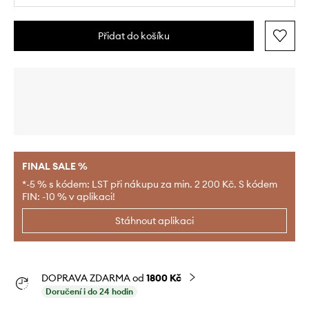
Přidat do košíku
FINAL SALE %
*-5 % s kódem: LST při nákupu za min. 2 200 Kč. S kódem
FIN: -10 % v aplikaci!
Stáhnout aplikaci
DOPRAVA ZDARMA od
1800 Kč
Doručení i do 24 hodin