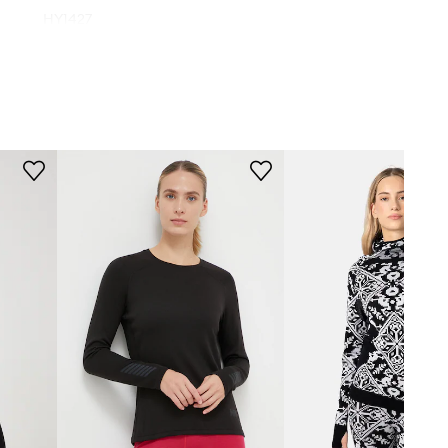
HY1427
černá
didas TERREX