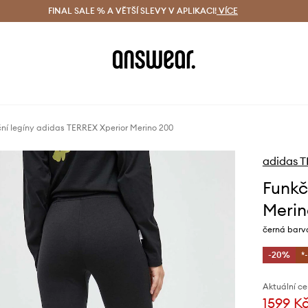
ácení zdarma (od 1800 Kč)
FINAL SALE % A VĚTŠÍ SLEVY V APLIKACI!
Doručení i do 24 h
VÍCE
Ušetřete s 
ní legíny adidas TERREX Xperior Merino 200
adidas 
Funkč
Merin
černá barv
-20%
*
Aktuální ce
1599 K