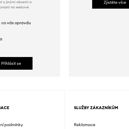
t s jinými akcemi a
Zjistěte více
obnosti na webové
, co vás opravdu
da
Přihlásit se
MACE
SLUŽBY ZÁKAZNÍKŮM
ní podmínky
Reklamace