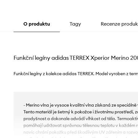
O produktu
Tagy
Recenze produk
Funkční legíny adidas TERREX Xperior Merino 20
Funkční legíny z kolekce adidas TERREX. Model vyroben z term
- Merino vlna je vysoce kvalitní vlna získaná ze speciáln
Tento materiál je šetrný k pokožce i životnímu prostředí, 
prodyšnost a dokonale odvádí vlhkost od těla. Termoaktiv
pomáhají udržovat správnou tělesnou teplotu v každém r
navíc chrání pokožku před škodlivým UV zářením a rozvo