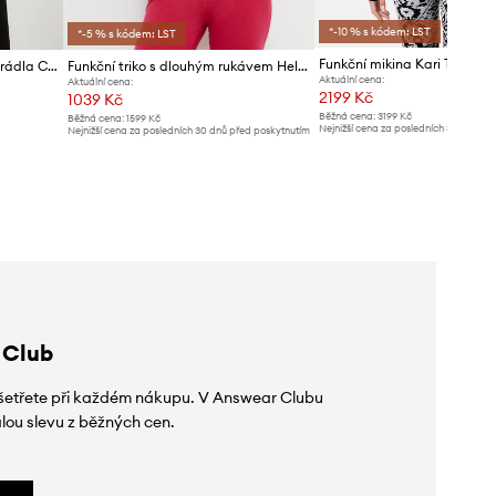
*-10 % s kódem: LST
*-5 % s kódem: LST
Funkční mikina Kari Traa S
Helly Hansen set funkčního prádla Comfort
Funkční triko s dlouhým rukávem Helly Hansen LIFA ACTIVE
Aktuální cena:
Aktuální cena:
2199 Kč
1039 Kč
Běžná cena:
3199 Kč
Běžná cena:
1599 Kč
Nejnižší cena za posledních 30 dnů př
Nejnižší cena za posledních 30 dnů před poskytnutím
slevy:
2399 Kč
slevy:
1099 Kč
 Club
 ušetřete při každém nákupu. V Answear Clubu
lou slevu z běžných cen.