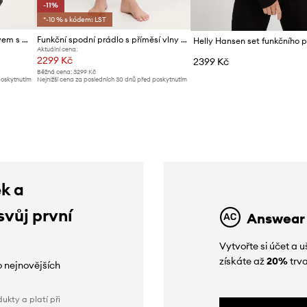
-11%
*-10 % s kódem: LST
Funkční tričko s dlouhým rukávem s příměsí vlny Mammut Trift
Funkční spodní prádlo s příměsí vlny Mammut Trift Long
Aktuální cena:
2299 Kč
2399 Kč
Běžná cena:
3299 Kč
poskytnutím
Nejnižší cena za posledních 30 dnů před poskytnutím
slevy:
2599 Kč
ek a
svůj první
Answear
Vytvořte si účet a
získáte až
20%
trva
o nejnovějších
ukty a platí při