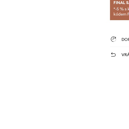
FINAL 
*-5 % s 
kódem FI
DO
VRÁ