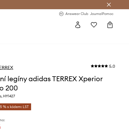
Answear Club
- 20 % na první objednávku
Answear Club
Journal
Pomoc
5.0
TERREX
ní legíny adidas TERREX Xperior
o 200
a, HY1427
-5 % s kódem: LST
na:
č