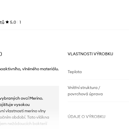
tů
5.0
1
0
VLASTNOSTI VÝROBKU
oaktivního, vlněného materiálu.
Teplota
Vnitřní struktura /
povrchová úprava
ě vybraných ovcí Merino.
zajišťuje vysokou
ní vlastnosti merino vlny
ÚDAJE O VÝROBKU
očním období. Tato vlákna
jem nežádoucích bakterií