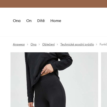
Premium Fashion Benefits
Doručení a vr
Ona
On
Dítě
Home
Answear
Ona
Oblečení
Technické spodní prádlo
Funkč