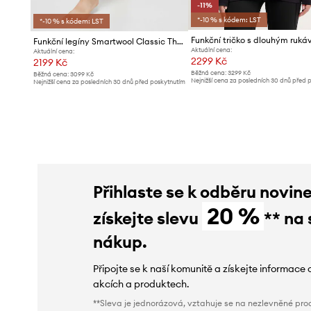
-11%
*-10 % s kódem: LST
*-10 % s kódem: LST
Funkční legíny Smartwool Classic Thermal Merino
Aktuální cena:
Aktuální cena:
2299 Kč
2199 Kč
Běžná cena:
3299 Kč
Běžná cena:
3099 Kč
Nejnižší cena za posledních 30 dnů před 
Nejnižší cena za posledních 30 dnů před poskytnutím
slevy:
2599 Kč
slevy:
2399 Kč
Přihlaste se k odběru novin
20 %
získejte slevu
** na 
nákup.
Připojte se k naší komunitě a získejte informace 
akcích a produktech.
**Sleva je jednorázová, vztahuje se na nezlevněné prod