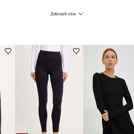
Kód výrobce
í.
Zobrazit více
další vrstvy oblečení.
i pohybu.
Barva
obilitu.
 a zajišťují vysoký
Značka
a
Výrobce
ID produktu