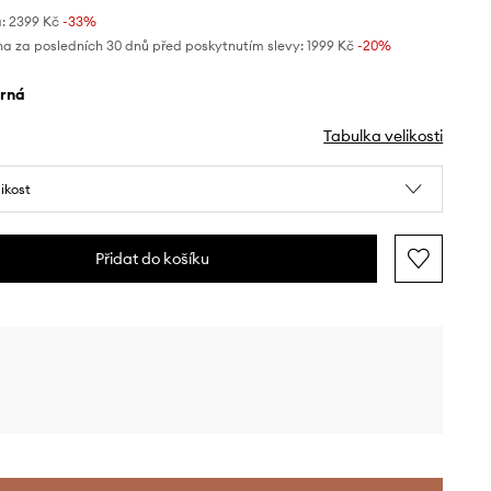
:
2399 Kč
-33%
na za posledních 30 dnů před poskytnutím slevy:
1999 Kč
 -20%
erná
Tabulka velikosti
likost
Přidat do košíku