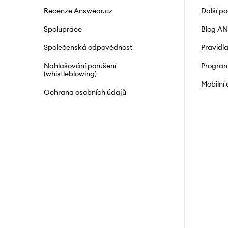
Recenze Answear.cz
Další p
Spolupráce
Blog A
Společenská odpovědnost
Pravidl
Nahlašování porušení
Program
(whistleblowing)
Mobilní
Ochrana osobních údajů