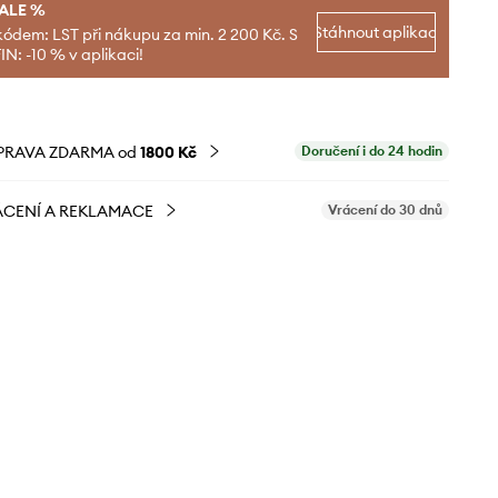
SALE %
Stáhnout aplikaci
kódem: LST při nákupu za min. 2 200 Kč. S
N: -10 % v aplikaci!
PRAVA ZDARMA od
1800 Kč
Doručení i do 24 hodin
CENÍ A REKLAMACE
Vrácení do 30 dnů