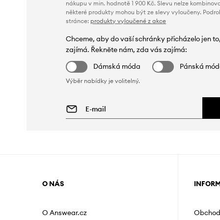
nákupu v min. hodnotě 1 900 Kč. Slevu nelze kombinova
některé produkty mohou být ze slevy vyloučeny. Podr
stránce:
produkty vyloučené z akce
Chceme, aby do vaší schránky přicházelo jen to
zajímá. Řekněte nám, zda vás zajímá:
Dámská móda
Pánská mó
Výběr nabídky je volitelný.
O NÁS
INFOR
O Answear.cz
Obchod