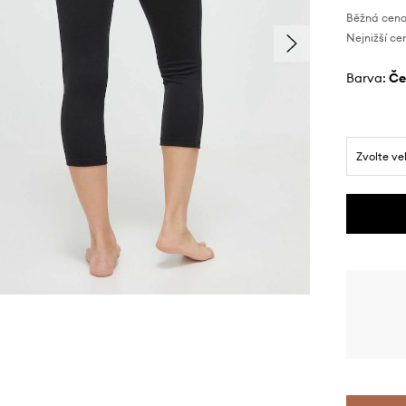
Běžná cena
Nejnižší ce
Barva:
č
Zvolte ve