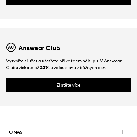
Answear Club
Vytvořte si účet a ušetřete při každém nákupu. V Answear
Clubu získáte až
20%
trvalou slevu z běžných cen.
Zjistěte více
O NÁS