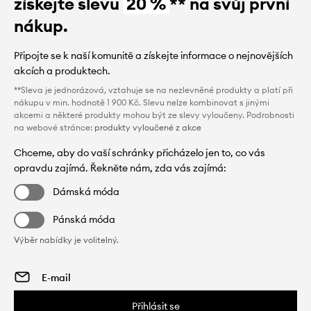
získejte slevu
20 %
** na svůj první
nákup.
Připojte se k naší komunitě a získejte informace o nejnovějších
akcích a produktech.
**Sleva je jednorázová, vztahuje se na nezlevněné produkty a platí při
nákupu v min. hodnotě 1 900 Kč. Slevu nelze kombinovat s jinými
akcemi a některé produkty mohou být ze slevy vyloučeny. Podrobnosti
na webové stránce:
produkty vyloučené z akce
Chceme, aby do vaší schránky přicházelo jen to, co vás
opravdu zajímá. Řekněte nám, zda vás zajímá:
Dámská móda
Pánská móda
Výběr nabídky je volitelný.
Přihlásit se