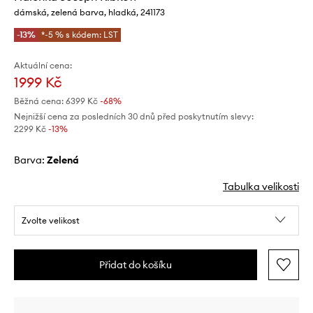
dámská, zelená barva, hladká, 241173
-13%
*-5 % s kódem: LST
Aktuální cena:
1999 Kč
Běžná cena:
6399 Kč
-68%
Nejnižší cena za posledních 30 dnů před poskytnutím slevy:
2299 Kč
 -13%
Barva:
zelená
Tabulka velikosti
Zvolte velikost
Přidat do košíku