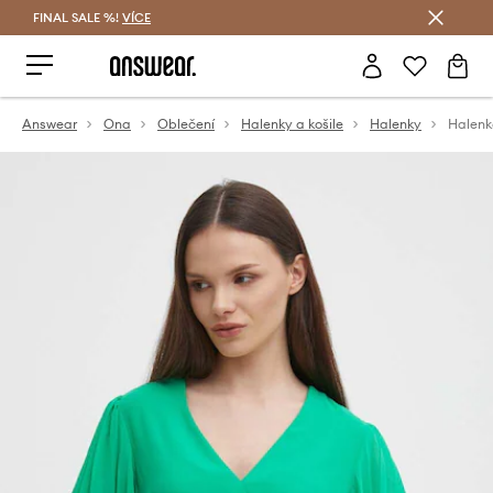
FINAL SALE %!
VÍCE
Ušetřete s Answear Club
Answear
Ona
Oblečení
Halenky a košile
Halenky
Halenk