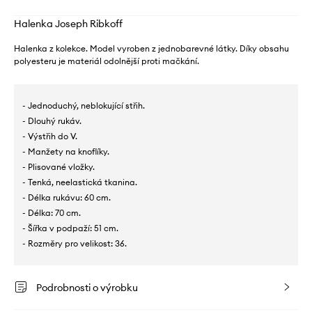
Halenka Joseph Ribkoff
Halenka z kolekce. Model vyroben z jednobarevné látky. Díky obsahu
polyesteru je materiál odolnější proti mačkání.
- Jednoduchý, neblokující střih.
- Dlouhý rukáv.
- Výstřih do V.
- Manžety na knoflíky.
- Plisované vložky.
- Tenká, neelastická tkanina.
- Délka rukávu: 60 cm.
- Délka: 70 cm.
- Šířka v podpaží: 51 cm.
- Rozměry pro velikost: 36.
Podrobnosti o výrobku