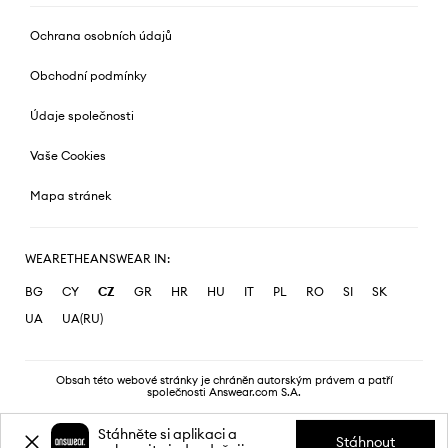
Ochrana osobních údajů
Obchodní podmínky
Údaje společnosti
Vaše Cookies
Mapa stránek
WEARETHEANSWEAR IN:
BG
CY
CZ
GR
HR
HU
IT
PL
RO
SI
SK
UA
UA(RU)
Obsah této webové stránky je chráněn autorským právem a patří
společnosti Answear.com S.A.
Stáhněte si aplikaci a
Stáhnout