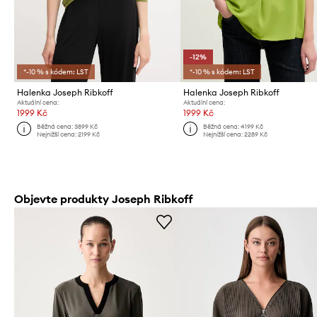
-12%
*-10 % s kódem: LST
*-10 % s kódem: LST
Halenka Joseph Ribkoff
Halenka Joseph Ribkoff
Aktuální cena:
Aktuální cena:
1999 Kč
1999 Kč
Běžná cena:
3899 Kč
Běžná cena:
4199 Kč
Nejnižší cena:
2199 Kč
Nejnižší cena:
2289 Kč
Objevte produkty Joseph Ribkoff