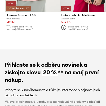
-10%
*-5 % s kódem: LST
-17%
Halenka Answear.LAB
Lněná halenka Medicine
Aktuální cena:
Aktuální cena:
849 Kč
569 Kč
Běžná cena:
1999 Kč
Běžná cena:
1099 Kč
Nejnižší cena:
949 Kč
Nejnižší cena:
689 Kč
Přihlaste se k odběru novinek a
získejte slevu
20 %
** na svůj první
nákup.
Připojte se k naší komunitě a získejte informace o nejnovějších
akcích a produktech.
**Sleva je jednorázová, vztahuje se na nezlevněné produkty a platí při
nákupu v min. hodnotě 1 900 Kč. Slevu nelze kombinovat s jinými