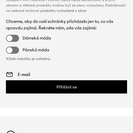
akcemi a některé produkty mohou být ze slevy vyloučeny. Podrobnosti
na webové stránce:
produkty vyloučené z akce
Chceme, aby do vaší schránky přicházelo jen to, co vás
opravdu zajímá. Řekněte nám, zda vás zajímá:
Dámská móda
Pánská móda
Výběr nabídky je volitelný.
Přihlásit se