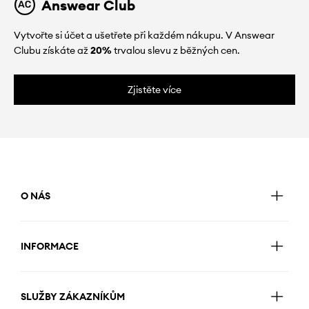
Answear Club
Vytvořte si účet a ušetřete při každém nákupu. V Answear
Clubu získáte až
20%
trvalou slevu z běžných cen.
Zjistěte více
O NÁS
INFORMACE
SLUŽBY ZÁKAZNÍKŮM