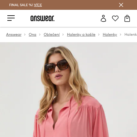
FINAL SALE %!
VÍCE
Ušetřete s Answear Club
Answear
Ona
Oblečení
Halenky a košile
Halenky
Halenk