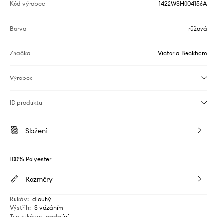
Kód výrobce
1422WSH004156A
Barva
růžová
Značka
Victoria Beckham
Výrobce
ID produktu
Složení
100% Polyester
Rozměry
Rukáv
:
dlouhý
Výstřih
:
S vázáním
Typ rukávu
:
padající