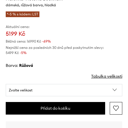
dámská, růžová barva, hladká
*-5 % s kódem: LST
Aktuální cena:
5199 Kč
Běžná cena:
16990 Kč
-69%
Nejnižší cena za posledních 30 dnů před poskytnutím slevy:
5499 Kč
 -5%
Barva:
růžová
Tabulka velikosti
Zvolte velikost
Přidat do košíku