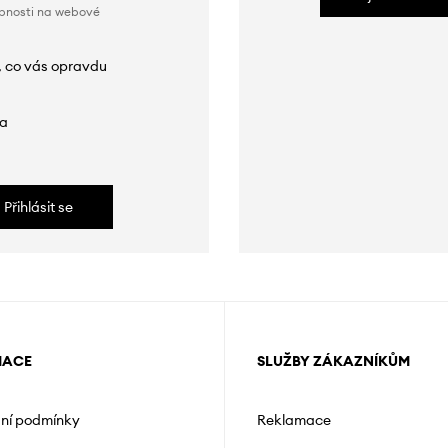
obnosti na webové
, co vás opravdu
da
Přihlásit se
MACE
SLUŽBY ZÁKAZNÍKŮM
ní podmínky
Reklamace