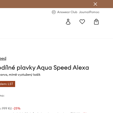
Answear Club
- 20 % na první objednávku
Answear Club
Journal
Pomoc
eed
dílné plavky Aqua Speed Alexa
arva, mírně vyztužený košík
ódem: LST
na:
:
999 Kč
-25%