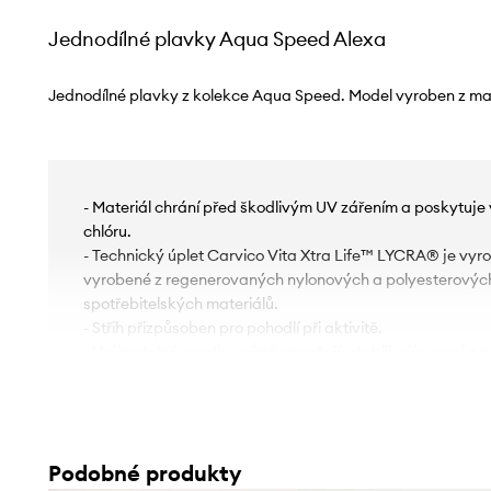
Jednodílné plavky Aqua Speed Alexa
Jednodílné plavky z kolekce Aqua Speed. Model vyroben z mate
- Materiál chrání před škodlivým UV zářením a poskytuje
chlóru.
- Technický úplet Carvico Vita Xtra Life™ LYCRA® je vy
vyrobené z regenerovaných nylonových a polyesterových
spotřebitelských materiálů.
- Střih přizpůsoben pro pohodlí při aktivitě.
- Vyjímatelné vsadky mírně zpevňují, stabilizují poprsí a 
- Nastavitelná ramínka zajišťují optimální oporu poprsí a
přizpůsobení postavě tak, aby nedráždila pokožku paží.
- Ploché švy chrání pokožku před oděrkami a podrážděním
komfort při používání.
Podobné produkty