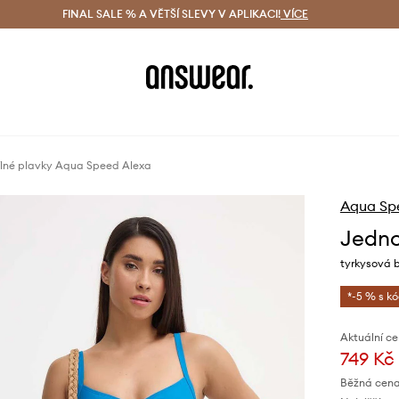
ácení zdarma (od 1800 Kč)
FINAL SALE % A VĚTŠÍ SLEVY V APLIKACI!
Doručení i do 24 h
VÍCE
Ušetřete s 
lné plavky Aqua Speed Alexa
Aqua Sp
Jedno
tyrkysová b
*-5 % s k
Aktuální ce
749 Kč
Běžná cena