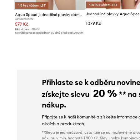
*-15 % s kódem: LST
*-5 % s kódem: LST
Aqua Speed jednodílné plavky dámské
Aktuální cena:
1079 Kč
579 Kč
Běžná cena:
819 Kč
Nejnižší cena za posledních 30 dnů před poskytnutím
slevy:
619 Kč
Přihlaste se k odběru novin
20 %
získejte slevu
** na 
nákup.
Připojte se k naší komunitě a získejte informace 
akcích a produktech.
**Sleva je jednorázová, vztahuje se na nezlevněné prod
nákupu v min. hodnotě 1 900 Kč. Slevu nelze kombinova