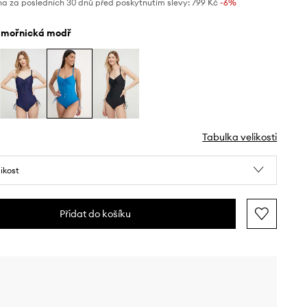
na za posledních 30 dnů před poskytnutím slevy:
799 Kč
 -6%
ámořnická modř
Tabulka velikosti
likost
Přidat do košíku