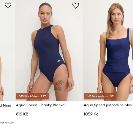
*-15 % s kódem: LST
*-15 % s kódem: LST
Aqua Speed - Plavky Blanka
d Nina
819 Kč
1059 Kč
poskytnutím