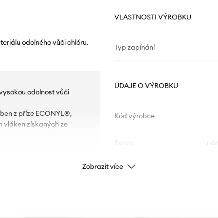
VLASTNOSTI VÝROBKU
riálu odolného vůči chlóru.
Typ zapínání
ÚDAJE O VÝROBKU
 vysokou odolnost vůči
roben z příze ECONYL®,
Kód výrobce
 vláken získaných ze
Barva
nám
poskytují dodatečné krytí.
Zobrazit více
 možnost libovolného
Značka
 a zajišťují vysoký
ID produktu