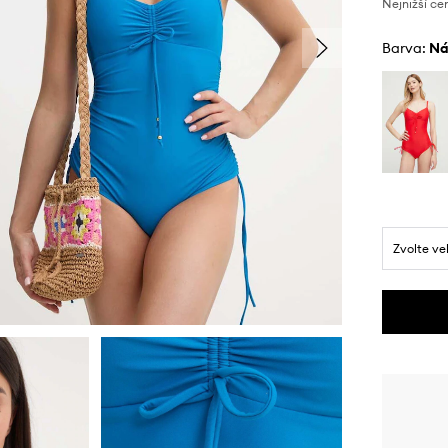
Nejnižší ce
Barva:
n
Zvolte ve