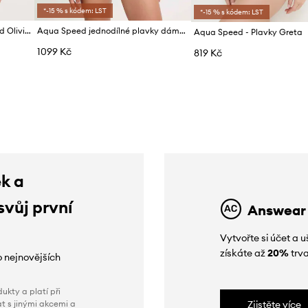
*-15 % s kódem: LST
*-15 % s kódem: LST
Jednodílné plavky Aqua Speed Olivia
Aqua Speed jednodílné plavky dámské
Aqua Speed - Plavky Greta
1099 Kč
819 Kč
ek a
svůj první
Answear
Vytvořte si účet a
získáte až
20%
trva
o nejnovějších
ukty a platí při
t s jinými akcemi a
Zjistěte více