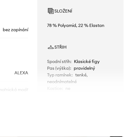
SLOŽENÍ
78 % Polyamid, 22 % Elastan
bez zapínání
STŘIH
Spodní střih
:
Klasické figy
Pas (výška)
:
pravidelný
ALEXA
Typ ramínek
:
tenké,
neodnímatelné
Kostice
:
ne
ořnická modř
Aqua Speed
TECHNICKÉ ÚDAJE
Zpevnění košíčků
:
lehká výztuž,
Vyztužené