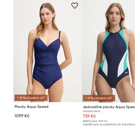
*-15 % s kódem: LST
*-5 % s kódem: LST
Plavky Aqua Speed
Jednodílné plavky Aqua Spee
Aktuální cena:
1099 Kč
739 Kč
Běžná cena:
879 Kč
Nejnižší cena za posledních 30 dnů před 
slevy:
789 Kč