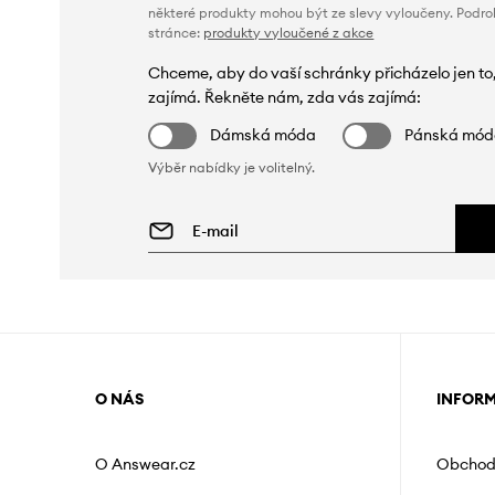
některé produkty mohou být ze slevy vyloučeny. Podr
stránce:
produkty vyloučené z akce
Chceme, aby do vaší schránky přicházelo jen to
zajímá. Řekněte nám, zda vás zajímá:
Dámská móda
Pánská mó
Výběr nabídky je volitelný.
O NÁS
INFOR
O Answear.cz
Obchod