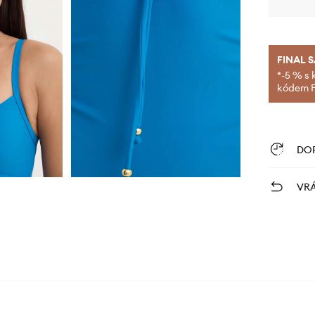
FINAL 
*-5 % s 
kódem FI
DO
VRÁ