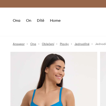
Premium Fashion Benefits
Doručení a vr
Ona
On
Dítě
Home
Answear
Ona
Oblečení
Plavky
Jednodílné
Jednodí