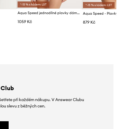
*-15 % s kódem: LST
*-15 % s kódem: LST
Aqua Speed jednodílné plavky dámské
Aqua Speed - Plavky Sophi
1059 Kč
879 Kč
 Club
 ušetřete při každém nákupu. V Answear Clubu
lou slevu z běžných cen.