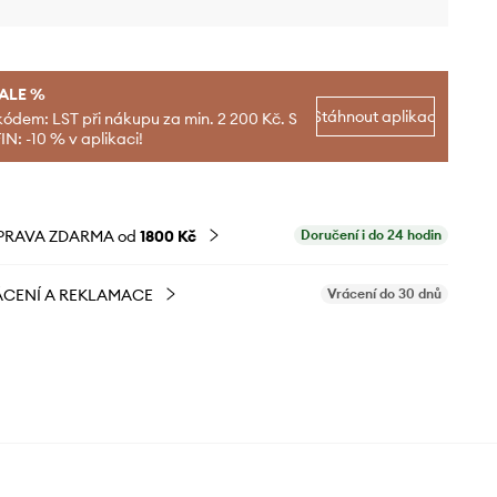
SALE %
Stáhnout aplikaci
kódem: LST při nákupu za min. 2 200 Kč. S
N: -10 % v aplikaci!
PRAVA ZDARMA od
1800 Kč
Doručení i do 24 hodin
CENÍ A REKLAMACE
Vrácení do 30 dnů