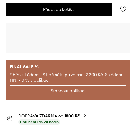
Přidat do košíku
FINAL SALE %
*-5 % s kódem: LST při nákupu za min. 2 200 Kč. S kódem
FIN: -10 % v aplikaci!
Stáhnout aplikaci
DOPRAVA ZDARMA od
1800 Kč
Doručení i do 24 hodin