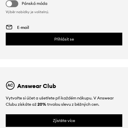
Pánská móda
Výběr nabídky je volitelný.
Přihlásit se
Answear Club
Vytvořte si účet a ušetřete při každém nákupu. V Answear
Clubu získáte až
20%
trvalou slevu z běžných cen.
Zjistěte více