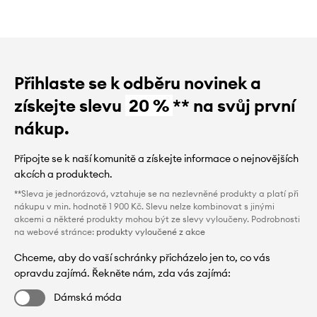
Přihlaste se k odběru novinek a
získejte slevu
20 %
** na svůj první
nákup.
Připojte se k naší komunitě a získejte informace o nejnovějších
akcích a produktech.
**Sleva je jednorázová, vztahuje se na nezlevněné produkty a platí při
nákupu v min. hodnotě 1 900 Kč. Slevu nelze kombinovat s jinými
akcemi a některé produkty mohou být ze slevy vyloučeny. Podrobnosti
na webové stránce:
produkty vyloučené z akce
Chceme, aby do vaší schránky přicházelo jen to, co vás
opravdu zajímá. Řekněte nám, zda vás zajímá:
Dámská móda