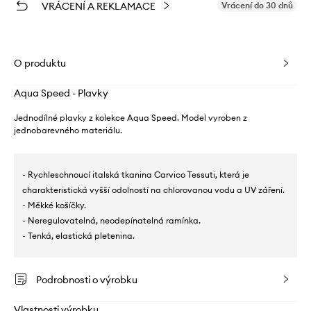
VRÁCENÍ A REKLAMACE
Vrácení do 30 dnů
O produktu
Aqua Speed - Plavky
Jednodílné plavky z kolekce Aqua Speed. Model vyroben z
jednobarevného materiálu.
- Rychleschnoucí italská tkanina Carvico Tessuti, která je
charakteristická vyšší odolností na chlorovanou vodu a UV záření.
- Měkké košíčky.
- Neregulovatelná, neodepínatelná ramínka.
- Tenká, elastická pletenina.
Podrobnosti o výrobku
Vlastnosti výrobku