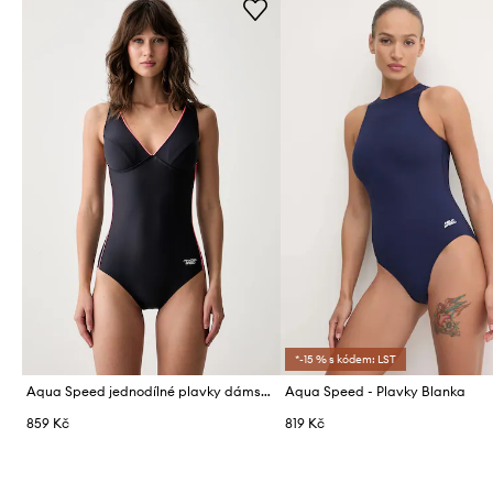
*-15 % s kódem: LST
Aqua Speed jednodílné plavky dámské
Aqua Speed - Plavky Blanka
859 Kč
819 Kč