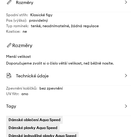
Rozměry
Spodní střih
:
Klasické figy
Pas (výška)
:
pravidelný
Typ ramínek
:
tenké, neodnímatelné, žádná regulace
Kostice
:
ne
Rozměry
Menší velikost
Doporučujeme zvolit si o číslo větší velikost, než běžně nosíte.
Technické údaje
Zpevnění košíčků
:
bez zpevnění
UV filtr
:
ano
Tagy
Dámské oblečení Aqua Speed
Dámské plavky Aqua Speed
Dámské jednodílné plavky Aqua Speed