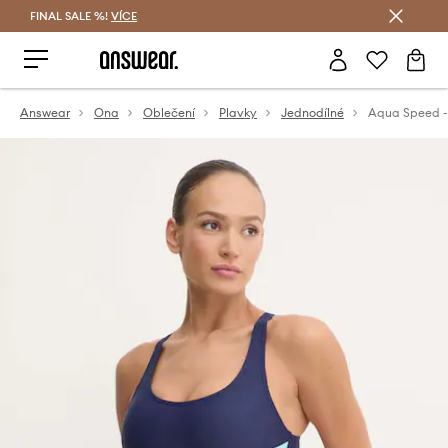
FINAL SALE %!
VÍCE
Ušetřete s Answear Club
Answear
Ona
Oblečení
Plavky
Jednodílné
Aqua Speed -