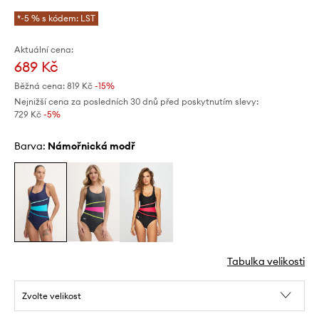
*-5 % s kódem: LST
Aktuální cena:
689 Kč
Běžná cena:
819 Kč
-15%
Nejnižší cena za posledních 30 dnů před poskytnutím slevy:
729 Kč
 -5%
Barva:
námořnická modř
Tabulka velikosti
Zvolte velikost