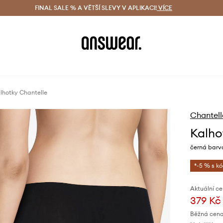
ácení zdarma (od 1800 Kč)
FINAL SALE % A VĚTŠÍ SLEVY V APLIKACI!
Doručení i do 24 h
VÍCE
Ušetřete s 
lhotky Chantelle
Chantell
Kalho
černá barv
*-5 % s k
Aktuální ce
379 Kč
Běžná cena