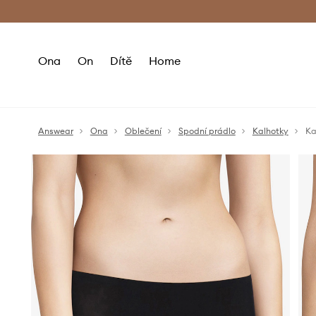
Premium Fashion Benefits
Doručení a vr
Ona
On
Dítě
Home
Answear
Ona
Oblečení
Spodní prádlo
Kalhotky
Ka