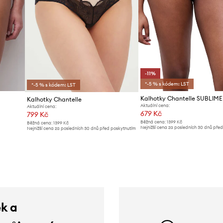
-11%
*-5 % s kódem: LST
*-5 % s kódem: LST
Kalhotky Chantelle SUBLIME
Kalhotky Chantelle
Aktuální cena:
Aktuální cena:
679 Kč
799 Kč
Běžná cena:
1399 Kč
Běžná cena:
1399 Kč
Nejnižší cena za posledních 30 dnů pře
Nejnižší cena za posledních 30 dnů před poskytnutím
slevy:
769 Kč
slevy:
829 Kč
ek a