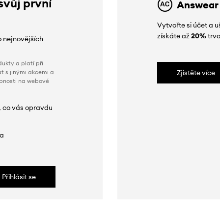
svůj první
Answear
Vytvořte si účet a
získáte až
20%
trva
o nejnovějších
ukty a platí při
t s jinými akcemi a
Zjistěte více
obnosti na webové
, co vás opravdu
da
Přihlásit se