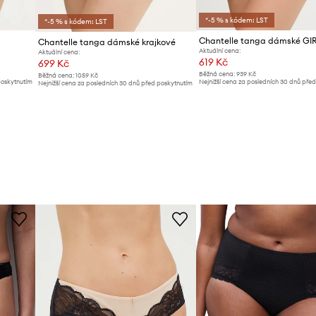
*-5 % s kódem: LST
*-5 % s kódem: LST
Chantelle tanga dámské GI
Chantelle tanga dámské krajkové
Aktuální cena:
Aktuální cena:
619 Kč
699 Kč
Běžná cena:
939 Kč
Běžná cena:
1059 Kč
poskytnutím
Nejnižší cena za posledních 30 dnů pře
Nejnižší cena za posledních 30 dnů před poskytnutím
slevy:
639 Kč
slevy:
739 Kč