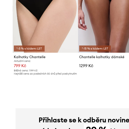
*-5 % s kódem: LST
*-15 % s kódem: LST
Kalhotky Chantelle
Chantelle kalhotky dámské
Aktuální cena:
799 Kč
1299 Kč
Běžná cena:
1199 Kč
Nejnižší cena za posledních 30 dnů před poskytnutím
slevy:
829 Kč
Přihlaste se k odběru novin