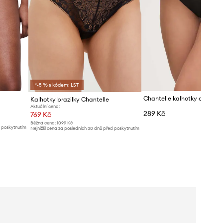
*-5 % s kódem: LST
Chantelle kalhotky dámské
Kalhotky brazilky Chantelle
Aktuální cena:
289 Kč
769 Kč
Běžná cena:
1099 Kč
d poskytnutím
Nejnižší cena za posledních 30 dnů před poskytnutím
slevy:
779 Kč