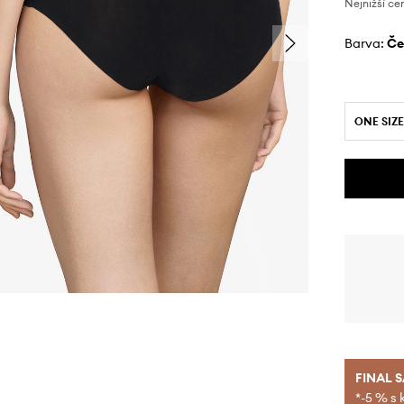
Nejnižší ce
Barva:
č
ONE SIZE
FINAL 
*-5 % s 