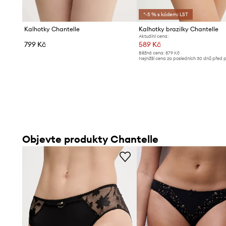
*-5 % s kódem: LST
Kalhotky Chantelle
Kalhotky brazilky Chantelle
Aktuální cena:
799 Kč
589 Kč
Běžná cena:
879 Kč
Nejnižší cena za posledních 30 dnů před 
slevy:
609 Kč
Objevte produkty Chantelle