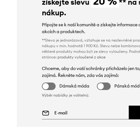
20 %
získejte slevu
** na 
nákup.
Připojte se k naší komunitě a získejte informace 
akcích a produktech.
**Sleva je jednorázová, vztahuje se na nezlevněné prod
nákupu v min. hodnotě 1 900 Kč. Slevu nelze kombinova
některé produkty mohou být ze slevy vyloučeny. Podr
stránce:
produkty vyloučené z akce
Chceme, aby do vaší schránky přicházelo jen to
zajímá. Řekněte nám, zda vás zajímá:
Dámská móda
Pánská mó
Výběr nabídky je volitelný.