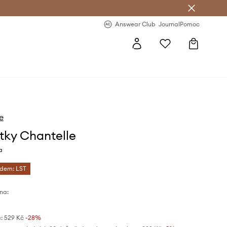
Answear Club
- 20 % na první objednávku
Answear Club
Journal
Pomoc
e
tky Chantelle
a
ódem: LST
na:
:
529 Kč
-28%