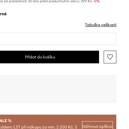
na za posledních 30 dnů před poskytnutím slevy:
399 Kč
 -5%
erná
Tabulka velikosti
Přidat do košíku
SALE %
Stáhnout aplikaci
kódem: LST při nákupu za min. 2 200 Kč. S