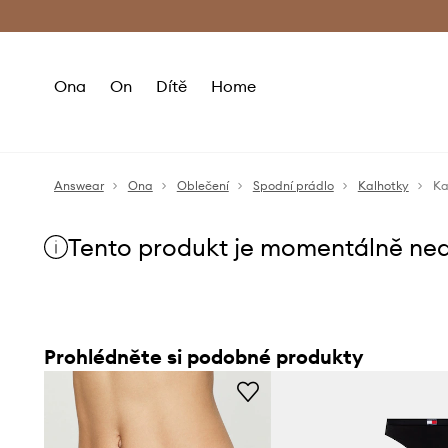
Premium Fashion Benefits
Doručení a vr
Ona
On
Dítě
Home
Answear
Ona
Oblečení
Spodní prádlo
Kalhotky
Ka
Tento produkt je momentálně ne
Prohlédněte si podobné produkty