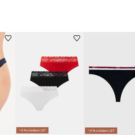
*-5 % s kódem: LST
*-5 % s kódem: LST