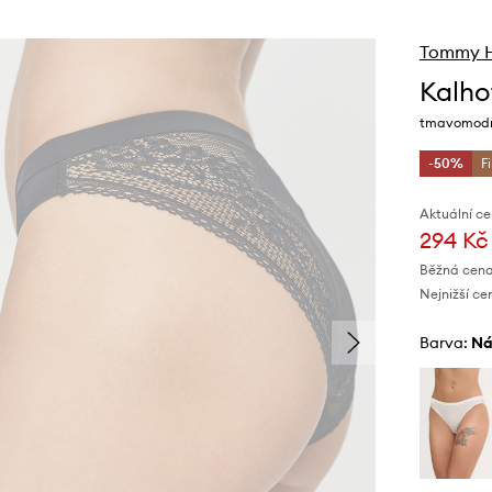
Tommy Hi
Kalho
tmavomodr
-50%
F
Aktuální ce
294 Kč
Běžná cena
Nejnižší ce
Barva:
n