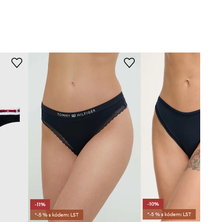
-10%
-11%
*-5 % s kódem: LST
*-5 % s kódem: LST