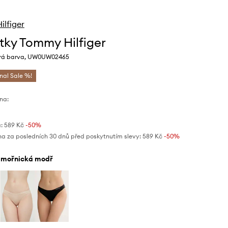
lfiger
tky Tommy Hilfiger
á barva, UW0UW02465
inal Sale %!
na:
:
589 Kč
-50%
na za posledních 30 dnů před poskytnutím slevy:
589 Kč
 -50%
ámořnická modř