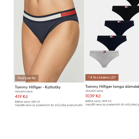
*-5 % s kódem: LST
Final Sale %!
Tommy Hilfiger - Kalhotky
Aktuální cena:
Aktuální cena:
1039 Kč
419 Kč
Běžná cena:
1599 Kč
Běžná cena:
589 Kč
Nejnižší cena za posledních 30 dnů před 
Nejnižší cena za posledních 30 dnů před poskytnutím
slevy:
1099 Kč
slevy:
449 Kč