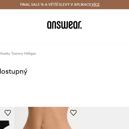
ácení zdarma (od 1800 Kč)
FINAL SALE % A VĚTŠÍ SLEVY V APLIKACI!
Doručení i do 24 h
VÍCE
Ušetřete s 
lhotky Tommy Hilfiger
dostupný