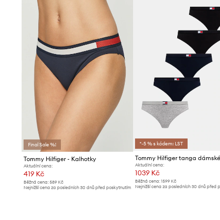
*-5 % s kódem: LST
Final Sale %!
Tommy Hilfiger - Kalhotky
Aktuální cena:
Aktuální cena:
1039 Kč
419 Kč
Běžná cena:
1599 Kč
Běžná cena:
589 Kč
Nejnižší cena za posledních 30 dnů před 
Nejnižší cena za posledních 30 dnů před poskytnutím
slevy:
1099 Kč
slevy:
449 Kč