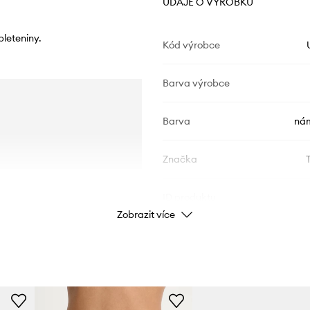
ÚDAJE O VÝROBKU
pleteniny.
Kód výrobce
Barva výrobce
Barva
nám
Značka
ID produktu
Zobrazit více