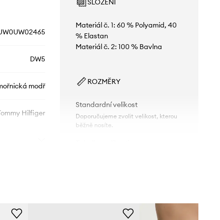
SLOŽENÍ
Materiál č. 1: 60 % Polyamid, 40
UW0UW02465
% Elastan
Materiál č. 2: 100 % Bavlna
DW5
ROZMĚRY
ořnická modř
Standardní velikost
Tommy Hilfiger
Doporučujeme zvolit velikost, kterou
běžně nosíte.
Tabulka velikosti