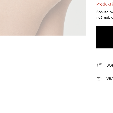
Produkt 
Bohužel V
naší nabí
DO
VRÁ