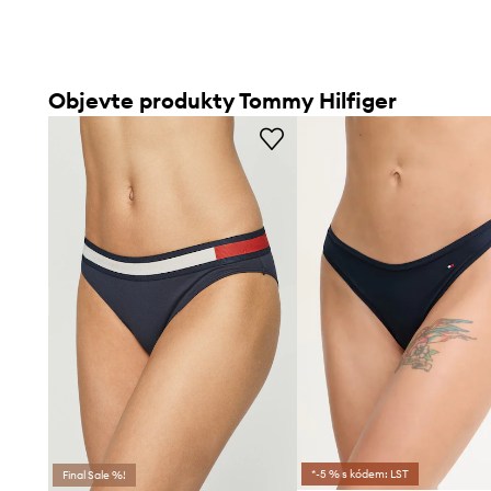
Objevte produkty Tommy Hilfiger
*-5 % s kódem: LST
Final Sale %!