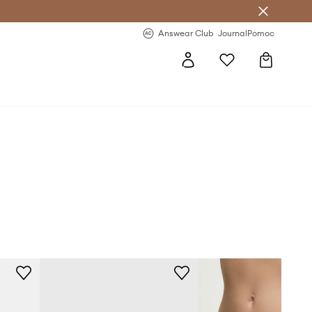
Answear Club
- 20 % na první objednávku
Answear Club
Journal
Pomoc