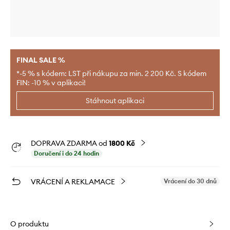
FINAL SALE %
*-5 % s kódem: LST při nákupu za min. 2 200 Kč. S kódem
FIN: -10 % v aplikaci!
Stáhnout aplikaci
DOPRAVA ZDARMA od
1800 Kč
Doručení i do 24 hodin
VRÁCENÍ A REKLAMACE
Vrácení do 30 dnů
O produktu