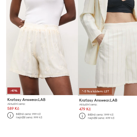
-41%
*-5 % s kódem: LST
Kraťasy Answear.LAB
Kraťasy Answear.LAB
Aktuální cena:
Aktuální cena:
589 Kč
479 Kč
Běžná cena:
999 Kč
Běžná cena:
1999 Kč
Nejnižší cena:
999 Kč
Nejnižší cena:
499 Kč