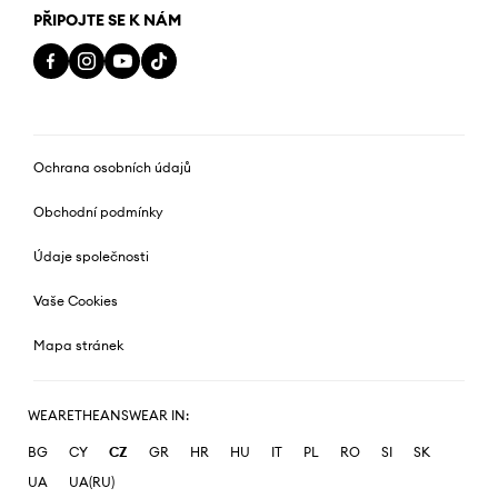
PŘIPOJTE SE K NÁM
Ochrana osobních údajů
Obchodní podmínky
Údaje společnosti
Vaše Cookies
Mapa stránek
WEARETHEANSWEAR IN:
BG
CY
CZ
GR
HR
HU
IT
PL
RO
SI
SK
UA
UA(RU)