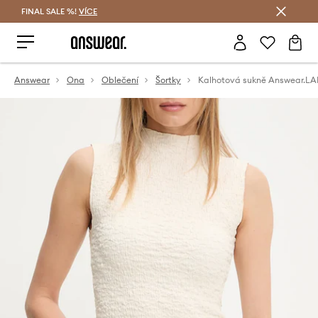
FINAL SALE %!
VÍCE
Ušetřete s Answear Club
Answear
Ona
Oblečení
Šortky
Kalhotová sukně Answear.LA