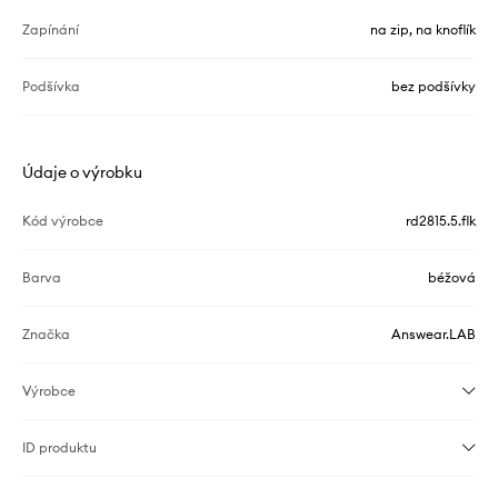
Zapínání
na zip, na knoflík
Podšívka
bez podšívky
Údaje o výrobku
Kód výrobce
rd2815.5.flk
Barva
béžová
Značka
Answear.LAB
Výrobce
ID produktu