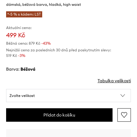
dámská, béžová barva, hladká, high waist
*-5 % s kódem: LST
Aktuální cena:
499 Kč
Běžná cena:
879 Kč
-43%
Nejnižší cena za posledních 30 dnů před poskytnutím slevy:
519 Kč
 -3%
Barva:
béžová
Tabulka velikosti
Zvolte velikost
Přidat do košíku