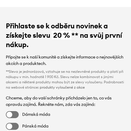
Přihlaste se k odběru novinek a
získejte slevu
20 %
** na svůj první
nákup.
Připojte se k naší komunitě a získejte informace o nejnovějších
akcích a produktech.
**Sleva je jednorázová, vztahuje se na nezlevněné produkty a platí při
nákupu v min. hodnotě 1 900 Kč. Slevu nelze kombinovat s jinými
akcemi a některé produkty mohou být ze slevy vyloučeny. Podrobnosti
na webové stránce:
produkty vyloučené z akce
Chceme, aby do vaší schránky přicházelo jen to, co vás
opravdu zajímá. Řekněte nám, zda vás zajímá:
Dámská móda
Pánská móda