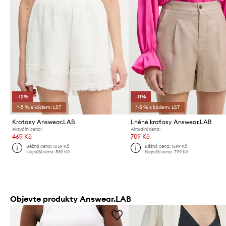
-12%
-11%
*-5 % s kódem: LST
*-5 % s kódem: LST
Kraťasy Answear.LAB
Lněné kraťasy Answear.LAB
Aktuální cena:
Aktuální cena:
469 Kč
709 Kč
Běžná cena:
1059 Kč
Běžná cena:
1599 Kč
Nejnižší cena:
539 Kč
Nejnižší cena:
799 Kč
Objevte produkty Answear.LAB