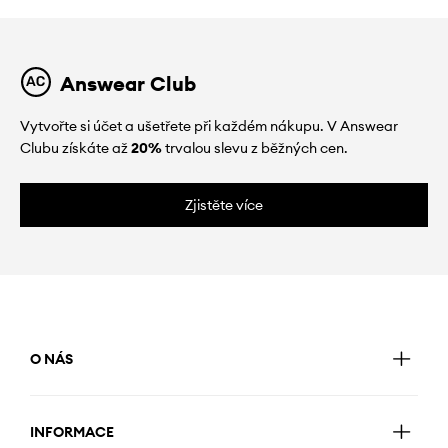
Answear Club
Vytvořte si účet a ušetřete při každém nákupu. V Answear
Clubu získáte až
20%
trvalou slevu z běžných cen.
Zjistěte více
O NÁS
INFORMACE