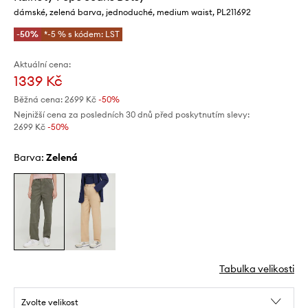
dámské, zelená barva, jednoduché, medium waist, PL211692
-50%
*-5 % s kódem: LST
Aktuální cena:
1339 Kč
Běžná cena:
2699 Kč
-50%
Nejnižší cena za posledních 30 dnů před poskytnutím slevy:
2699 Kč
 -50%
Barva:
zelená
Tabulka velikosti
Zvolte velikost