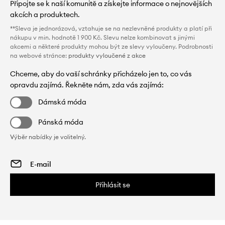
Připojte se k naší komunitě a získejte informace o nejnovějších
akcích a produktech.
**Sleva je jednorázová, vztahuje se na nezlevněné produkty a platí při
nákupu v min. hodnotě 1 900 Kč. Slevu nelze kombinovat s jinými
akcemi a některé produkty mohou být ze slevy vyloučeny. Podrobnosti
na webové stránce:
produkty vyloučené z akce
Chceme, aby do vaší schránky přicházelo jen to, co vás
opravdu zajímá. Řekněte nám, zda vás zajímá:
Dámská móda
Pánská móda
Výběr nabídky je volitelný.
Přihlásit se