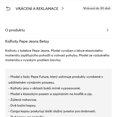
VRÁCENÍ A REKLAMACE
Vrácení do 30 dnů
O produktu
Kalhoty Pepe Jeans Betsy
Kalhoty z kolekce Pepe Jeans. Model vyroben z lehce elastického
materiálu zajišťujícího pohodlí a volnost pohybu. Model ze vzdušného
materiálu s vysokým podílem bavlny.
- Model z řady Pepe Future, který zahrnuje produkty vyrobené v
udržitelném výrobním procesu.
- Kalhoty jsou v oblasti boků mírně vypasované.
- Model s klasickým pasem a zapínáním na knoflík a zip.
- Zúžená nohavice.
- Dvě boční kapsy.
- Cargo kapsy poskytují další úložný prostor pro drobnosti.
- Dvě kapsy na zadečku.