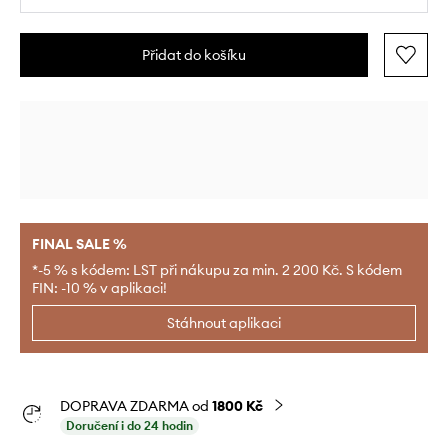
Přidat do košíku
FINAL SALE %
*-5 % s kódem: LST při nákupu za min. 2 200 Kč. S kódem
FIN: -10 % v aplikaci!
Stáhnout aplikaci
DOPRAVA ZDARMA od
1800 Kč
Doručení i do 24 hodin