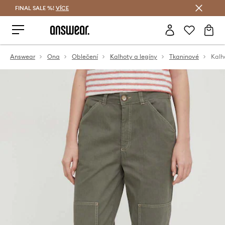
FINAL SALE %!
VÍCE
Ušetřete s Answear Club
Answear
Ona
Oblečení
Kalhoty a legíny
Tkaninové
Kalh