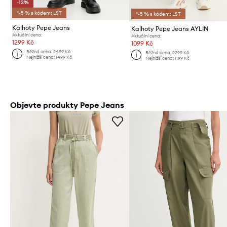
-13%
*-5 % s kódem: LST
*-5 % s kódem: LST
Kalhoty Pepe Jeans
Kalhoty Pepe Jeans AYLIN
Aktuální cena:
Aktuální cena:
1299 Kč
1099 Kč
Běžná cena:
2499 Kč
Běžná cena:
2299 Kč
Nejnižší cena:
1499 Kč
Nejnižší cena:
1199 Kč
Objevte produkty Pepe Jeans