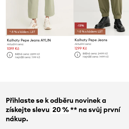
-13%
*-5 % s kódem: LST
*-5 % s kódem: LST
Kalhoty Pepe Jeans
Kalhoty Pepe Jeans AYLIN
Aktuální cena:
Aktuální cena:
1299 Kč
1099 Kč
Běžná cena:
2499 Kč
Běžná cena:
2299 Kč
Nejnižší cena:
1499 Kč
Nejnižší cena:
1199 Kč
Přihlaste se k odběru novinek a
získejte slevu
20 %
** na svůj první
nákup.