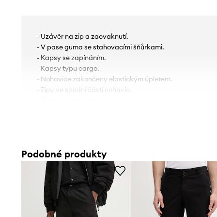
- Uzávěr na zip a zacvaknutí.
- V pase guma se stahovacími šňůrkami.
- Kapsy se zapínáním.
- Kapsy typu cargo.
- Nohavice zakončeny elastickým úpletem.
- Zipy ve spodní části nohavic.
- Šířka v pase: 45 cm.
- Vnější délka nohavic: 104 cm.
- Rozměry pro velikost: 48.
Podobné produkty