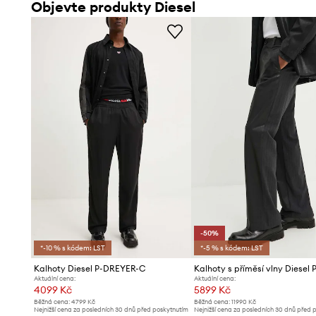
Objevte produkty Diesel
-50%
*-10 % s kódem: LST
*-5 % s kódem: LST
Kalhoty Diesel P-DREYER-C
Aktuální cena:
Aktuální cena:
4099 Kč
5899 Kč
Běžná cena:
4799 Kč
Běžná cena:
11990 Kč
Nejnižší cena za posledních 30 dnů před poskytnutím
Nejnižší cena za posledních 30 dnů před 