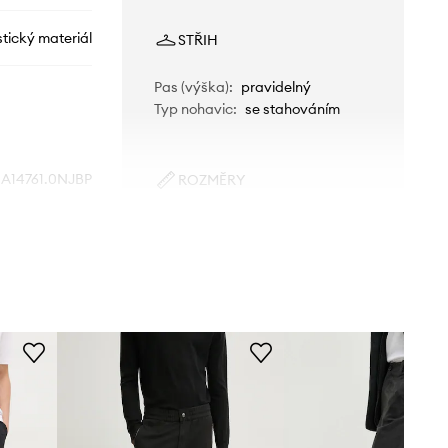
stický materiál
STŘIH
Pas (výška)
:
pravidelný
Typ nohavic
:
se stahováním
A14761.0NJBP
ROZMĚRY
Velikosti uvedené v obchodě byly
9XX
přepočítány na standardní evropskou
tabulku velikostí. Na etiketě
dodaného produktu je uvedeno
černá
původní označení výrobce.
Tabulka velikosti
Diesel