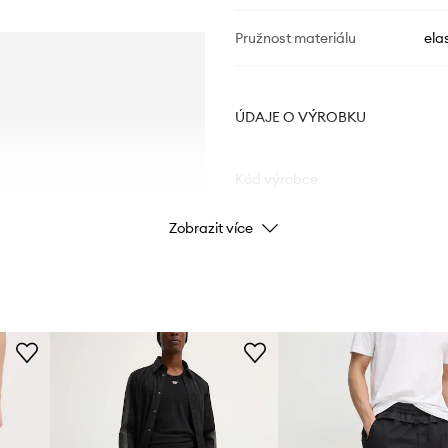
Pružnost materiálu
ela
ÚDAJE O VÝROBKU
Kód výrobce
Zobrazit více
Barva výrobce
Barva
Značka
ID produktu