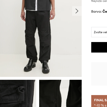
Nejnižší ce
Barva:
č
Zvolte ve
FINAL 
*-10 % s