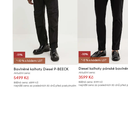
-10%
-11%
*-5 % s kódem: LST
*-10 % s kódem: LST
Bavlněné kalhoty Diesel P-BEECK
Aktuální cena:
Aktuální cena:
3599 Kč
5499 Kč
Běžná cena:
5199 Kč
Běžná cena:
6899 Kč
Nejnižší cena za posledních 30 dnů před 
Nejnižší cena za posledních 30 dnů před poskytnutím
slevy:
3999 Kč
slevy:
6209 Kč