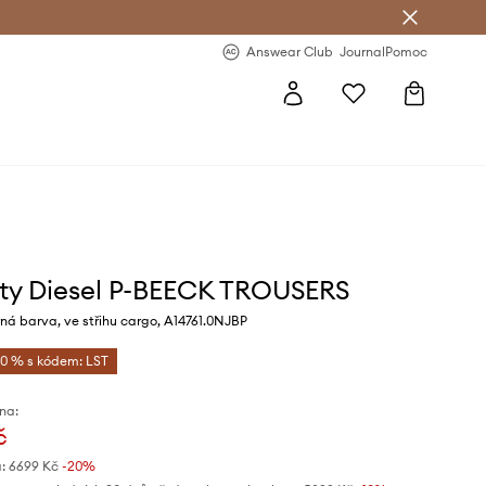
Answear Club
- 20 % na první objednávku
Answear Club
Journal
Pomoc
ty Diesel P-BEECK TROUSERS
ná barva, ve střihu cargo, A14761.0NJBP
10 % s kódem: LST
na:
č
:
6699 Kč
-20%