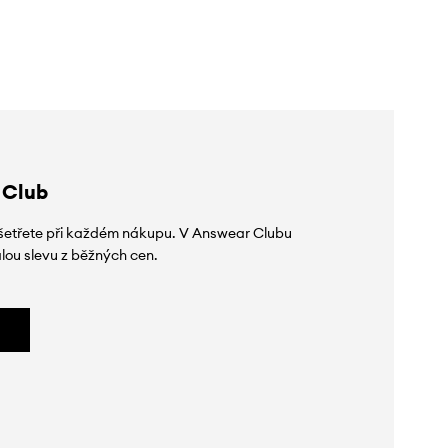
slevy:
4199 Kč
slevy:
6209 Kč
 Club
 ušetřete při každém nákupu. V Answear Clubu
lou slevu z běžných cen.