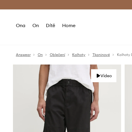
Premium Fashion Benefits
Doručení a vr
Ona
On
Dítě
Home
Answear
On
Oblečení
Kalhoty
Tkaninové
Kalhoty
Video