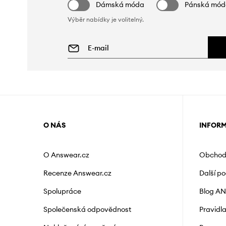
Dámská móda
Pánská mó
Výběr nabídky je volitelný.
O NÁS
INFOR
O Answear.cz
Obchod
Recenze Answear.cz
Další p
Spolupráce
Blog A
Společenská odpovědnost
Pravidl