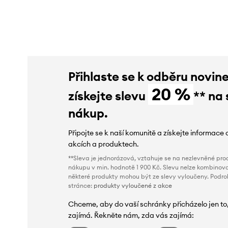
slevy:
4319 Kč
slevy:
11990 Kč
Přihlaste se k odběru novin
20 %
získejte slevu
** na 
nákup.
Připojte se k naší komunitě a získejte informace 
akcích a produktech.
**Sleva je jednorázová, vztahuje se na nezlevněné prod
nákupu v min. hodnotě 1 900 Kč. Slevu nelze kombinova
některé produkty mohou být ze slevy vyloučeny. Podr
stránce:
produkty vyloučené z akce
Chceme, aby do vaší schránky přicházelo jen to
zajímá. Řekněte nám, zda vás zajímá: