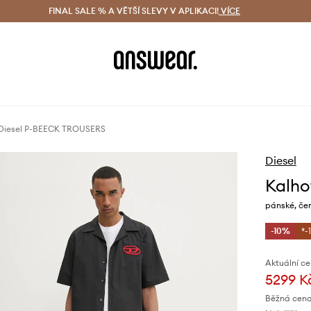
ácení zdarma (od 1800 Kč)
FINAL SALE % A VĚTŠÍ SLEVY V APLIKACI!
Doručení i do 24 h
VÍCE
Ušetřete s 
 Diesel P-BEECK TROUSERS
Diesel
Kalho
pánské, čer
-10%
*-
Aktuální ce
5299 K
Běžná cena