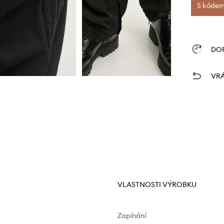
S kódem 
DO
VRÁ
VLASTNOSTI VÝROBKU
Zapínání