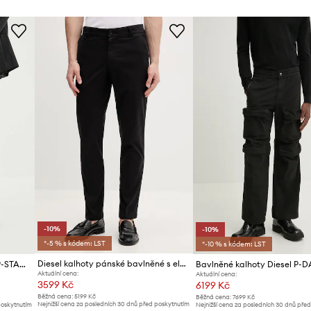
-10%
-10%
*-5 % s kódem: LST
*-10 % s kódem: LST
Diesel kalhoty pánské bavlněné s elastanem P-DEFINE-EPCH
Kalhoty s příměsí vlny Diesel P-STANLEY
Bavlněné kalhoty Diesel P-
Aktuální cena:
Aktuální cena:
3599 Kč
6199 Kč
Běžná cena:
5199 Kč
Běžná cena:
7699 Kč
Nejnižší cena za posledních 30 dnů před poskytnutím
poskytnutím
Nejnižší cena za posledních 30 dnů pře