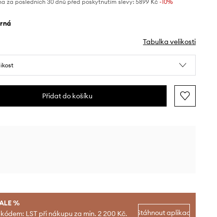
na za posledních 30 dnů před poskytnutím slevy:
5899 Kč
 -10%
erná
Tabulka velikosti
likost
Přidat do košíku
SALE %
Stáhnout aplikaci
 kódem: LST při nákupu za min. 2 200 Kč.