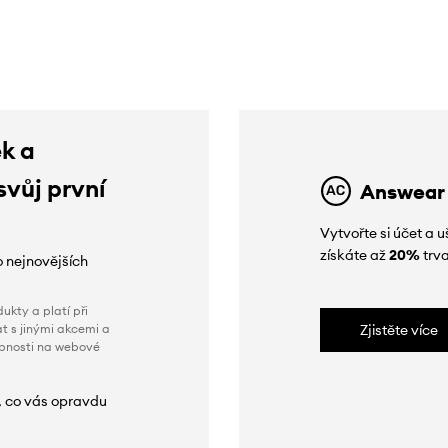
slevy:
3999 Kč
slevy:
6929 Kč
ek a
svůj první
Answear
Vytvořte si účet a
získáte až
20%
trva
o nejnovějších
ukty a platí při
t s jinými akcemi a
Zjistěte více
obnosti na webové
, co vás opravdu