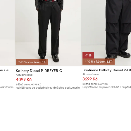
-11%
*-10 % s kódem: LST
*-10 % s kódem: LST
Diesel kalhoty pánské bavlněné s elastanem P-DEFINE-EPCH
Kalhoty Diesel P-DREYER-C
Aktuální cena:
Aktuální cena:
3699 Kč
4099 Kč
Běžná cena:
6699 Kč
Běžná cena:
4799 Kč
poskytnutím
Nejnižší cena za posledních 30 dnů pře
Nejnižší cena za posledních 30 dnů před poskytnutím
slevy:
4199 Kč
slevy:
4319 Kč