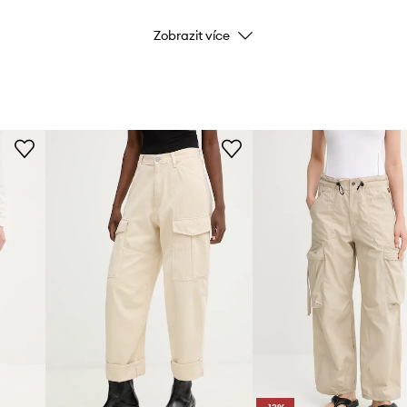
Zobrazit více
Barva
Značka
Výrobce
ID produktu