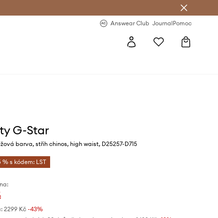
Answear Club
- 20 % na první objednávku
Answear Club
Journal
Pomoc
ty G-Star
ová barva, střih chinos, high waist, D25257-D715
5 % s kódem: LST
na:
č
:
2299 Kč
-43%