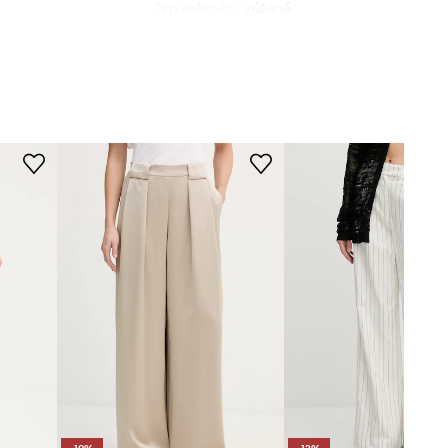
Typ nohavic
:
zúžené
Střih
:
Slim fit
béžová
G-Star
ROZMĚRY
Modelka na fotografii je 173 cm
vysoká a má na sobě velikost
27/30
Standardní velikost
Doporučujeme zvolit velikost, kterou
běžně nosíte.
Tabulka velikosti