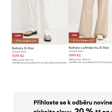
-13%
-50%
*-10 % s kódem: LST
*-5 % s kódem: LST
Kalhoty s příměsí lnu G-Star
Kalhoty G-Star
Aktuální cena:
Aktuální cena:
1999 Kč
1599 Kč
Běžná cena:
3599 Kč
Běžná cena:
3199 Kč
Nejnižší cena za posledních 30 dnů před 
Nejnižší cena za posledních 30 dnů před poskytnutím
slevy:
2299 Kč
slevy:
3199 Kč
Přihlaste se k odběru novin
20 %
získejte slevu
** na 