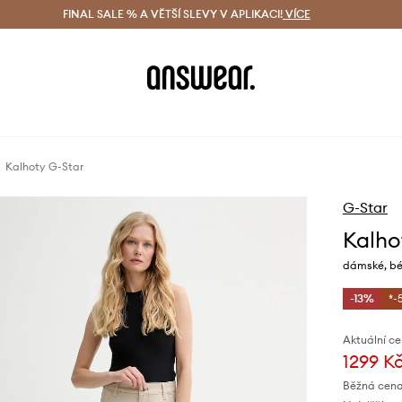
ácení zdarma (od 1800 Kč)
FINAL SALE % A VĚTŠÍ SLEVY V APLIKACI!
Doručení i do 24 h
VÍCE
Ušetřete s 
Kalhoty G-Star
G-Star
Kalho
dámské, béž
-13%
*-
Aktuální ce
1299 K
Běžná cena