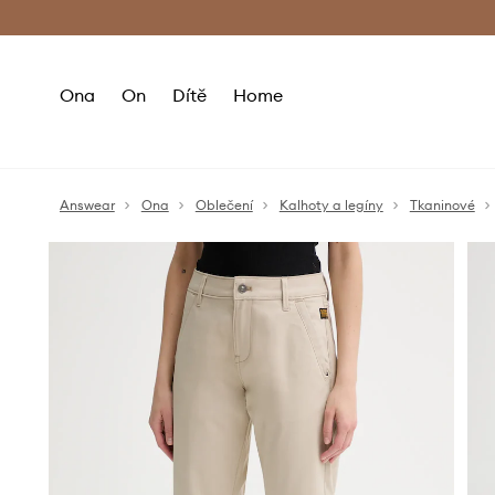
Premium Fashion Benefits
Doručení a vr
Ona
On
Dítě
Home
Answear
Ona
Oblečení
Kalhoty a legíny
Tkaninové