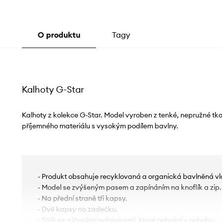
O produktu
Tagy
Kalhoty G-Star
Kalhoty z kolekce G-Star. Model vyroben z tenké, nepružné tk
příjemného materiálu s vysokým podílem bavlny.
- Produkt obsahuje recyklovaná a organická bavlněná v
- Model se zvýšeným pasem a zapínáním na knoflík a zip.
- Na přední straně tři kapsy.
- Dvě kapsy na zadečku.
- Střih se zúženými nohavicemi, které nebrání v pohybu.