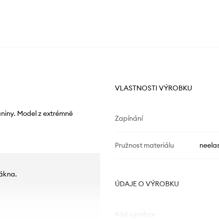
VLASTNOSTI VÝROBKU
aniny. Model z extrémně
Zapínání
Pružnost materiálu
neelas
lákna.
ÚDAJE O VÝROBKU
Kód výrobce