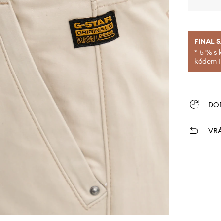
FINAL 
*-5 % s 
kódem FI
DO
VRÁ