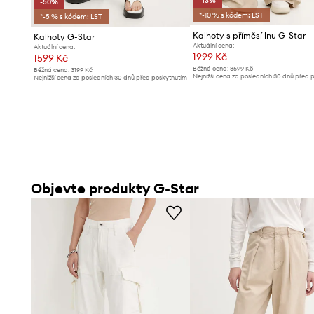
-13%
-50%
*-10 % s kódem: LST
*-5 % s kódem: LST
Kalhoty s příměsí lnu G-Star
Kalhoty G-Star
Aktuální cena:
Aktuální cena:
1999 Kč
1599 Kč
Běžná cena:
3599 Kč
Běžná cena:
3199 Kč
Nejnižší cena za posledních 30 dnů před 
Nejnižší cena za posledních 30 dnů před poskytnutím
slevy:
2299 Kč
slevy:
3199 Kč
Objevte produkty G-Star