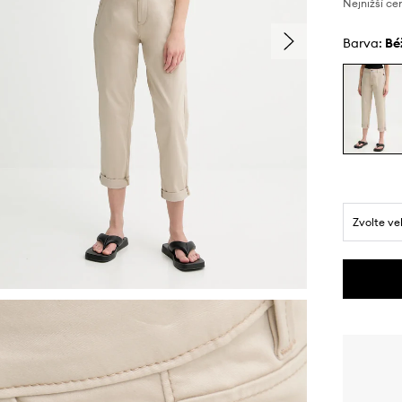
Nejnižší ce
Barva:
b
Zvolte ve