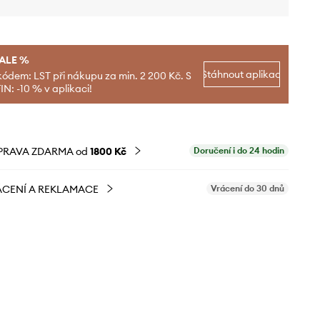
SALE %
Stáhnout aplikaci
kódem: LST při nákupu za min. 2 200 Kč. S
N: -10 % v aplikaci!
PRAVA ZDARMA od
1800 Kč
Doručení i do 24 hodin
CENÍ A REKLAMACE
Vrácení do 30 dnů