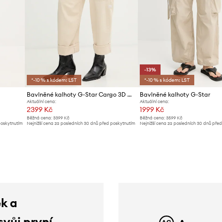
-13%
*-10 % s kódem: LST
*-10 % s kódem: LST
Bavlněné kalhoty G-Star Cargo 3D boyfriend
Bavlněné kalhoty G-Star
Aktuální cena:
Aktuální cena:
2399 Kč
1999 Kč
Běžná cena:
3399 Kč
Běžná cena:
3599 Kč
poskytnutím
Nejnižší cena za posledních 30 dnů před poskytnutím
Nejnižší cena za posledních 30 dnů pře
slevy:
2499 Kč
slevy:
2299 Kč
ek a
svůj první