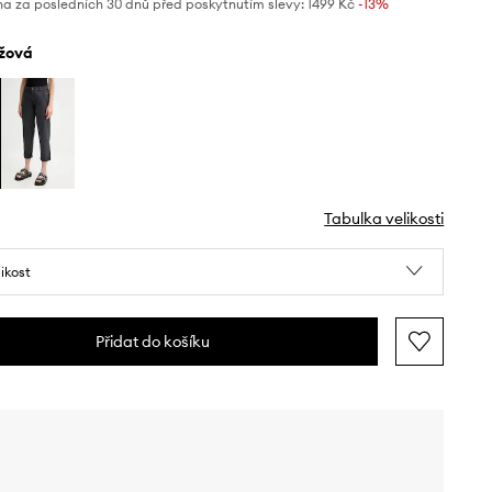
na za posledních 30 dnů před poskytnutím slevy:
1499 Kč
 -13%
éžová
Tabulka velikosti
likost
Přidat do košíku