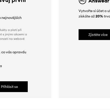
Answear
Vytvořte si účet a
získáte až
20%
trva
o nejnovějších
ukty a platí při
t s jinými akcemi a
Zjistěte více
obnosti na webové
, co vás opravdu
da
Přihlásit se