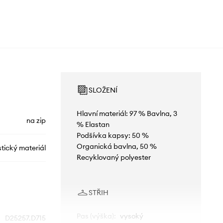
SLOŽENÍ
Hlavní materiál: 97 % Bavlna, 3
na zip
% Elastan
Podšívka kapsy: 50 %
Organická bavlna, 50 %
tický materiál
Recyklovaný polyester
STŘIH
Pas (výška)
:
vysoký
D25257.D715