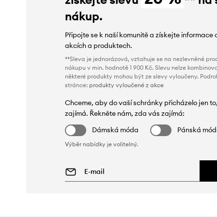
nákup.
Připojte se k naší komunitě a získejte informace 
akcích a produktech.
**Sleva je jednorázová, vztahuje se na nezlevněné prod
nákupu v min. hodnotě 1 900 Kč. Slevu nelze kombinova
některé produkty mohou být ze slevy vyloučeny. Podr
stránce:
produkty vyloučené z akce
Chceme, aby do vaší schránky přicházelo jen to
zajímá. Řekněte nám, zda vás zajímá:
Dámská móda
Pánská mó
Výběr nabídky je volitelný.