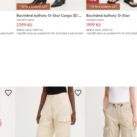
-13%
*-10 % s kódem: LST
*-10 % s kódem: LST
Bavlněné kalhoty G-Star Cargo 3D boyfriend
Bavlněné kalhoty G-Star
Aktuální cena:
Aktuální cena:
2399 Kč
1999 Kč
Běžná cena:
3399 Kč
Běžná cena:
3599 Kč
poskytnutím
Nejnižší cena za posledních 30 dnů před poskytnutím
Nejnižší cena za posledních 30 dnů pře
slevy:
2499 Kč
slevy:
2299 Kč