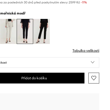
na za posledních 30 dnů před poskytnutím slevy:
2599 Kč
 -11%
ámořnická modř
Tabulka velikosti
likost
Přidat do košíku