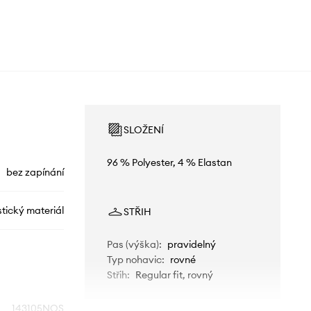
SLOŽENÍ
96 % Polyester, 4 % Elastan
bez zapínání
stický materiál
STŘIH
Pas (výška)
:
pravidelný
Typ nohavic
:
rovné
Střih
:
Regular fit, rovný
143105NOS