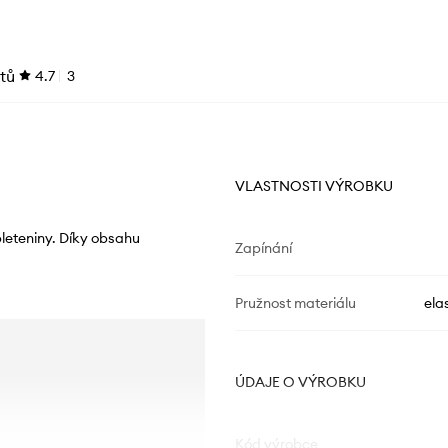
tů
4.7
3
VLASTNOSTI VÝROBKU
leteniny. Díky obsahu
Zapínání
Pružnost materiálu
ela
ÚDAJE O VÝROBKU
Kód výrobce