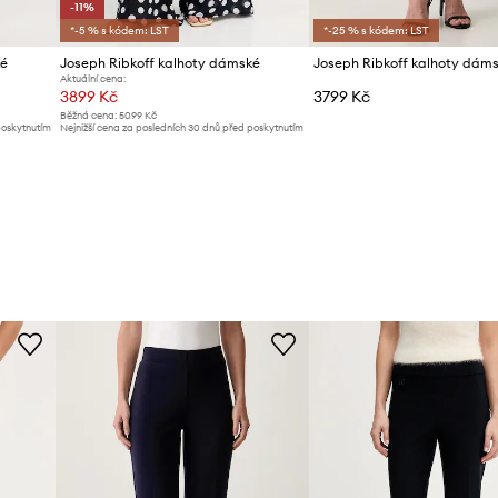
-11%
*-5 % s kódem: LST
*-25 % s kódem: LST
ké
Joseph Ribkoff kalhoty dámské
Joseph Ribkoff kalhoty dám
Aktuální cena:
3899 Kč
3799 Kč
Běžná cena:
5099 Kč
poskytnutím
Nejnižší cena za posledních 30 dnů před poskytnutím
slevy:
4399 Kč