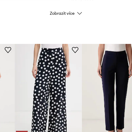
Zobrazit více
Barva výrobce
Barva
nám
Značka
ID produktu