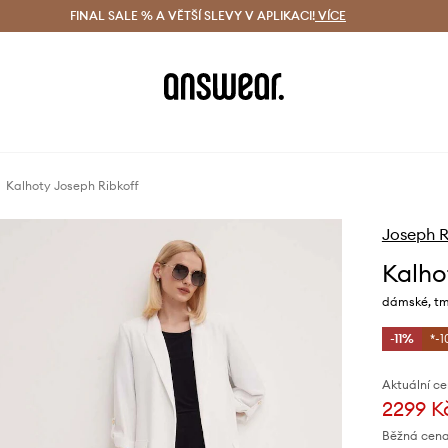
ácení zdarma (od 1800 Kč)
FINAL SALE % A VĚTŠÍ SLEVY V APLIKACI!
Doručení i do 24 h
VÍCE
Ušetřete s 
Kalhoty Joseph Ribkoff
Joseph R
Kalho
dámské, tm
-11%
*-1
Aktuální ce
2299 K
Běžná cena