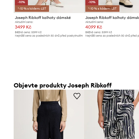
-10%
-10%
*-10 % s kódem: LST
*-10 % s kódem: LST
Joseph Ribkoff kalhoty dámské
Joseph Ribkoff kalhoty dáms
Aktuální cena:
Aktuální cena:
3499 Kč
4099 Kč
Běžná cena:
5399 Kč
Běžná cena:
5399 Kč
Nejnižší cena za posledních 30 dnů před poskytnutím
Nejnižší cena za posledních 30 dnů před 
slevy:
3899 Kč
slevy:
4599 Kč
Objevte produkty Joseph Ribkoff