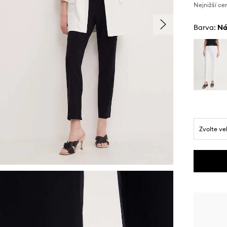
Nejnižší ce
Barva:
n
Zvolte ve