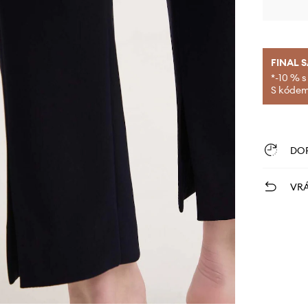
FINAL 
*-10 % s
S kódem 
DO
VRÁ