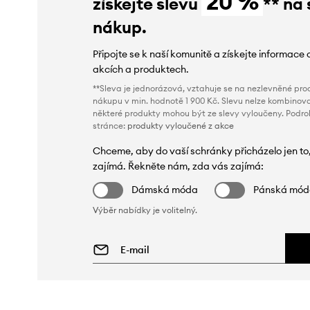
20 %
získejte slevu
** na 
nákup.
Připojte se k naší komunitě a získejte informace 
akcích a produktech.
**Sleva je jednorázová, vztahuje se na nezlevněné prod
nákupu v min. hodnotě 1 900 Kč. Slevu nelze kombinova
některé produkty mohou být ze slevy vyloučeny. Podr
stránce:
produkty vyloučené z akce
Chceme, aby do vaší schránky přicházelo jen to
zajímá. Řekněte nám, zda vás zajímá:
Dámská móda
Pánská mó
Výběr nabídky je volitelný.