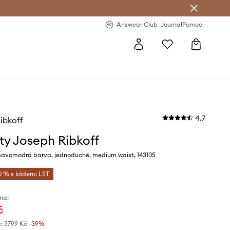
Answear Club
- 20 % na první objednávku
Answear Club
Journal
Pomoc
4.7
ibkoff
ty Joseph Ribkoff
avomodrá barva, jednoduché, medium waist, 143105
0 % s kódem: LST
na:
č
:
3799 Kč
-39%