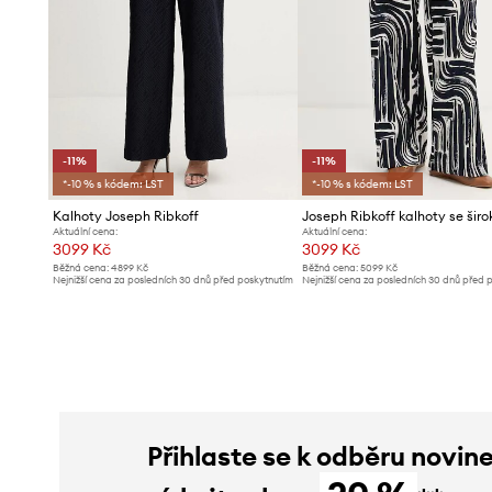
-11%
-11%
*-10 % s kódem: LST
*-10 % s kódem: LST
Kalhoty Joseph Ribkoff
Aktuální cena:
Aktuální cena:
3099 Kč
3099 Kč
Běžná cena:
4899 Kč
Běžná cena:
5099 Kč
Nejnižší cena za posledních 30 dnů před poskytnutím
Nejnižší cena za posledních 30 dnů před 
slevy:
3499 Kč
slevy:
3499 Kč
Přihlaste se k odběru novin