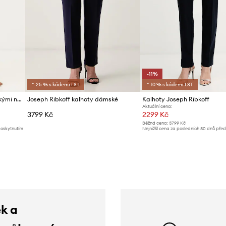
-11%
*-25 % s kódem: LST
*-10 % s kódem: LST
Joseph Ribkoff kalhoty se širokými nohavicemi dámské
Joseph Ribkoff kalhoty dámské
Kalhoty Joseph Ribkoff
Aktuální cena:
3799 Kč
2299 Kč
Běžná cena:
3799 Kč
poskytnutím
Nejnižší cena za posledních 30 dnů pře
slevy:
2599 Kč
ek a