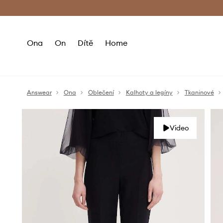
Premium Fashion Benefits
Doručení a vr
Ona
On
Dítě
Home
Answear
Ona
Oblečení
Kalhoty a legíny
Tkaninové
Video