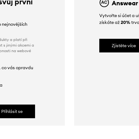
svůj první
Answear
Vytvořte si účet a
získáte až
20%
trva
o nejnovějších
ukty a platí při
t s jinými akcemi a
Zjistěte více
obnosti na webové
, co vás opravdu
da
Přihlásit se