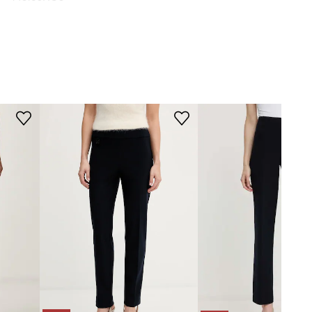
2166
ořnická modř
Joseph Ribkoff