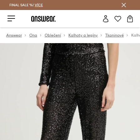
FINAL SALE %!
VÍCE
Ušetřete s Answear Club
Answear
Ona
Oblečení
Kalhoty a legíny
Tkaninové
Kalh