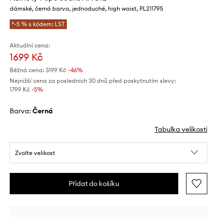
dámské, černá barva, jednoduché, high waist, PL211795
*-5 % s kódem: LST
Aktuální cena:
1699 Kč
Běžná cena:
3199 Kč
-46%
Nejnižší cena za posledních 30 dnů před poskytnutím slevy:
1799 Kč
 -5%
Barva:
černá
Tabulka velikosti
Zvolte velikost
Přidat do košíku