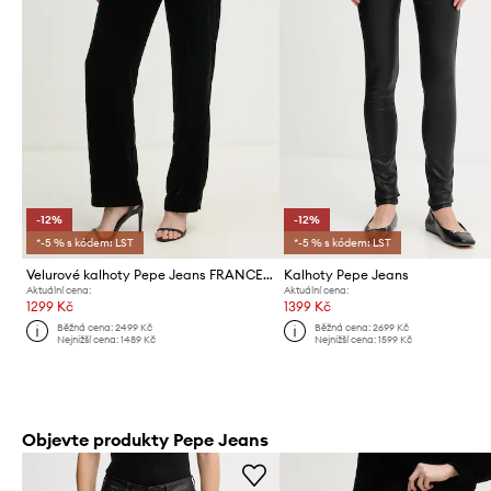
-12%
-12%
*-5 % s kódem: LST
*-5 % s kódem: LST
Velurové kalhoty Pepe Jeans FRANCES
Kalhoty Pepe Jeans
Aktuální cena:
Aktuální cena:
1299 Kč
1399 Kč
Běžná cena:
2499 Kč
Běžná cena:
2699 Kč
Nejnižší cena:
1489 Kč
Nejnižší cena:
1599 Kč
Objevte produkty Pepe Jeans