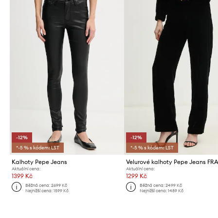
-12%
-12%
*-5 % s kódem: LST
*-5 % s kódem: LST
Kalhoty Pepe Jeans
Aktuální cena:
Aktuální cena:
1399 Kč
1299 Kč
Běžná cena:
2699 Kč
Běžná cena:
2499 Kč
Nejnižší cena:
1599 Kč
Nejnižší cena:
1489 Kč