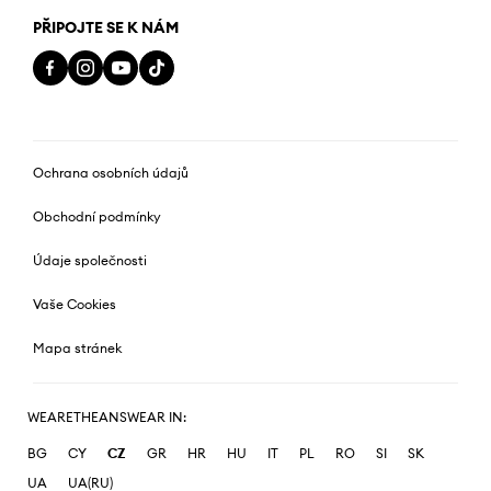
PŘIPOJTE SE K NÁM
Ochrana osobních údajů
Obchodní podmínky
Údaje společnosti
Vaše Cookies
Mapa stránek
WEARETHEANSWEAR IN:
BG
CY
CZ
GR
HR
HU
IT
PL
RO
SI
SK
UA
UA(RU)