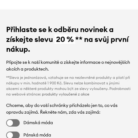
Přihlaste se k odběru novinek a
získejte slevu
20 %
** na svůj první
nákup.
Připojte se k naší komunitě a získejte informace o nejnovějších
akcích a produktech.
**Sleva je jednorázová, vztahuje se na nezlevněné produkty a platí při
nákupu v min. hodnotě 1 900 Kč. Slevu nelze kombinovat s jinými
akcemi a některé produkty mohou být ze slevy vyloučeny. Podrobnosti
na webové stránce:
produkty vyloučené z akce
Chceme, aby do vaší schránky přicházelo jen to, co vás
opravdu zajímá. Řekněte nám, zda vás zajímá:
Dámská móda
Pánská móda