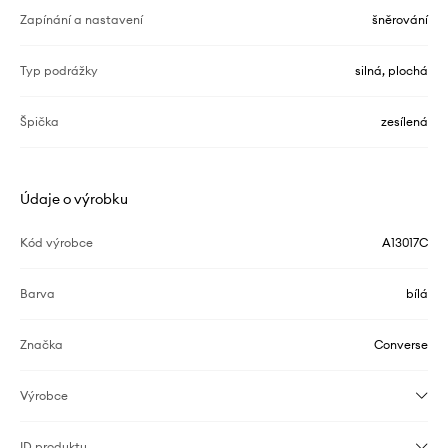
Zapínání a nastavení
šněrování
Typ podrážky
silná, plochá
Špička
zesílená
Údaje o výrobku
Kód výrobce
A13017C
Barva
bílá
Značka
Converse
Výrobce
ID produktu