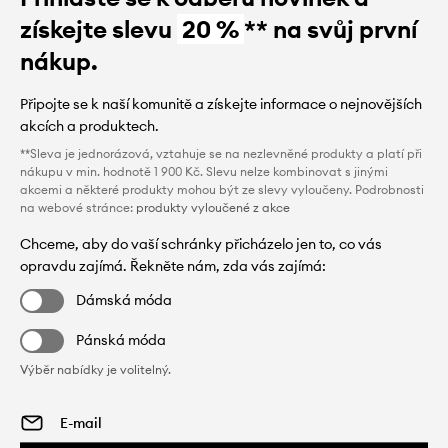
získejte slevu
20 %
** na svůj první
nákup.
Připojte se k naší komunitě a získejte informace o nejnovějších
akcích a produktech.
**Sleva je jednorázová, vztahuje se na nezlevněné produkty a platí při
nákupu v min. hodnotě 1 900 Kč. Slevu nelze kombinovat s jinými
akcemi a některé produkty mohou být ze slevy vyloučeny. Podrobnosti
na webové stránce:
produkty vyloučené z akce
Chceme, aby do vaší schránky přicházelo jen to, co vás
opravdu zajímá. Řekněte nám, zda vás zajímá:
Dámská móda
Pánská móda
Výběr nabídky je volitelný.