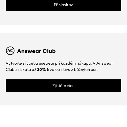
Přihlásit se
Answear Club
Vytvořte si účet a ušetřete při každém nákupu. V Answear
Clubu získáte až
20%
trvalou slevu z běžných cen.
Zjistěte více