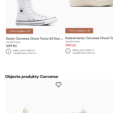
*-10 % s kódem: LST
*-5 % s kódem: LST
Kecky Converse Chuck Taylor All Star Xx-Hi
Aktuální cena:
Aktuální cena:
1999 Kč
1699 Kč
Běžná cena:
2589 Kč
Běžná cena:
2589 Kč
Nejnižší cena:
2199 Kč
Nejnižší cena:
1499 Kč
Objevte produkty Converse