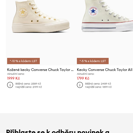
*-10 % s kódem: LST
*-5 % s kódem: LST
Kožené kecky Converse Chuck Taylor All Star Lift
Aktuální cena:
Aktuální cena:
1999 Kč
1799 Kč
Běžná cena:
2589 Kč
Běžná cena:
2489 Kč
Nejnižší cena:
2199 Kč
Nejnižší cena:
1899 Kč
Přihlaste se k odběru novinek a