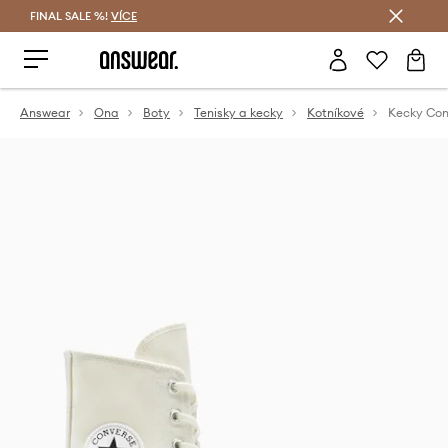
FINAL SALE %!
VÍCE
Ušetřete s Answear Club
Answear
Ona
Boty
Tenisky a kecky
Kotníkové