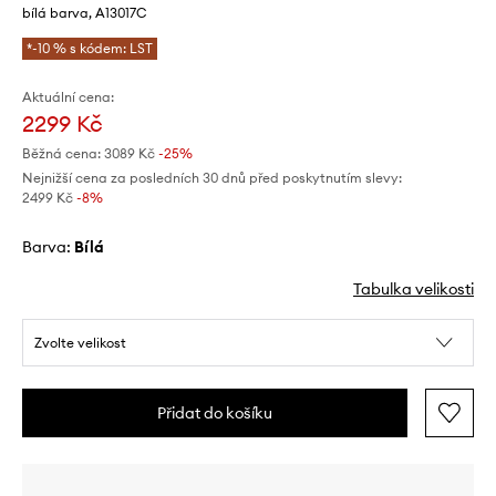
bílá barva, A13017C
*-10 % s kódem: LST
Aktuální cena:
2299 Kč
Běžná cena:
3089 Kč
-25%
Nejnižší cena za posledních 30 dnů před poskytnutím slevy:
2499 Kč
 -8%
Barva:
bílá
Tabulka velikosti
Zvolte velikost
Přidat do košíku