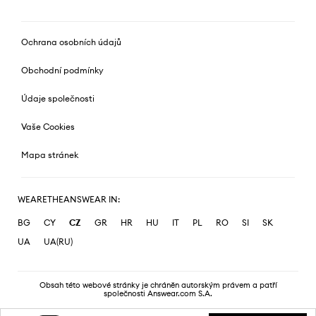
Ochrana osobních údajů
Obchodní podmínky
Údaje společnosti
Vaše Cookies
Mapa stránek
WEARETHEANSWEAR IN:
BG
CY
CZ
GR
HR
HU
IT
PL
RO
SI
SK
UA
UA(RU)
Obsah této webové stránky je chráněn autorským právem a patří
společnosti Answear.com S.A.