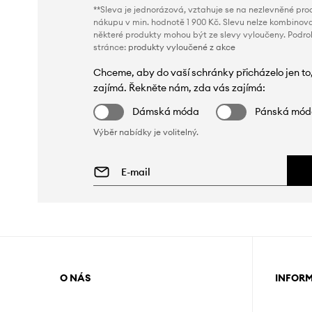
**Sleva je jednorázová, vztahuje se na nezlevněné prod
nákupu v min. hodnotě 1 900 Kč. Slevu nelze kombinova
některé produkty mohou být ze slevy vyloučeny. Podr
stránce:
produkty vyloučené z akce
Chceme, aby do vaší schránky přicházelo jen to
zajímá. Řekněte nám, zda vás zajímá:
Dámská móda
Pánská mó
Výběr nabídky je volitelný.
O NÁS
INFOR