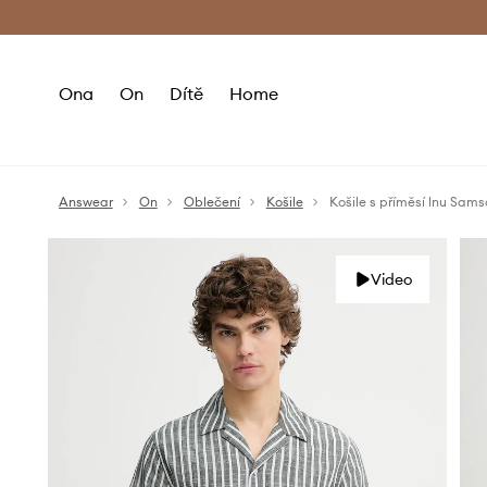
Premium Fashion Benefits
Doručení a vr
Ona
On
Dítě
Home
Answear
On
Oblečení
Košile
Košile s příměsí lnu S
Video