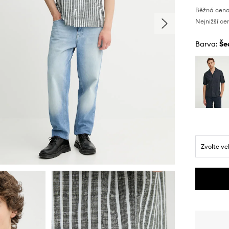
Běžná cena
Nejnižší ce
Barva:
š
Zvolte ve