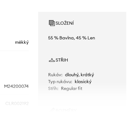
SLOŽENÍ
55 % Bavlna, 45 % Len
měkký
STŘIH
Rukáv
:
dlouhý, krátký
Typ rukávu
:
klasický
M24200074
Střih
:
Regular fit
CLR002192
ROZMĚRY
šedá
Model na fotografii je 186 cm
vysoký a má na sobě velikost M
amsoe Samsoe