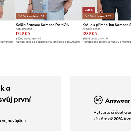
-50%
*-5 % s kódem: LST
*-5 % s kódem: LST
Košile Samsoe Samsoe DAMON
Aktuální cena:
Aktuální cena:
1799 Kč
1389 Kč
Běžná cena:
3899 Kč
Běžná cena:
2799 Kč
poskytnutím
Nejnižší cena za posledních 30 dnů před poskytnutím
Nejnižší cena za posledních 30 dnů pře
slevy:
1939 Kč
slevy:
2799 Kč
ek a
svůj první
Answear
Vytvořte si účet a
získáte až
20%
trva
o nejnovějších