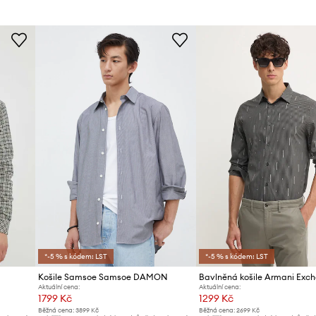
ID produktu
*-5 % s kódem: LST
*-5 % s kódem: LST
Košile Samsoe Samsoe DAMON
Bavlněná košile Armani Exc
Aktuální cena:
Aktuální cena:
1799 Kč
1299 Kč
Běžná cena:
3899 Kč
Běžná cena:
2699 Kč