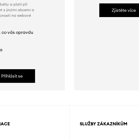
ukty a platí při
t s jinými akcemi a
Zjistěte více
obnosti na webové
, co vás opravdu
da
Přihlásit se
MACE
SLUŽBY ZÁKAZNÍKŮM