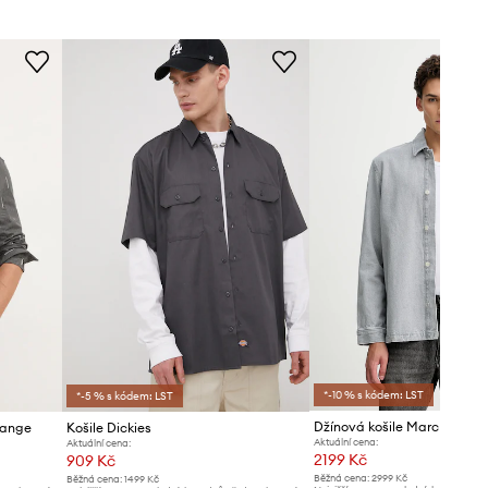
Standardní velikost
Doporučujeme zvolit velikost, kterou
běžně nosíte.
Tabulka velikosti
*-10 % s kódem: LST
*-5 % s kódem: LST
Džínová košile Marc O'Polo
hange
Košile Dickies
Aktuální cena:
Aktuální cena:
2199 Kč
909 Kč
Běžná cena:
2999 Kč
Běžná cena:
1499 Kč