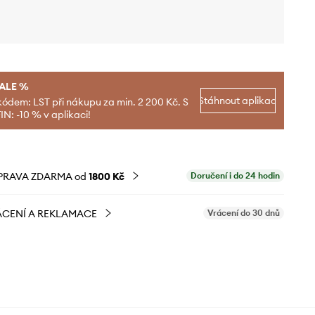
SALE %
Stáhnout aplikaci
kódem: LST při nákupu za min. 2 200 Kč. S
N: -10 % v aplikaci!
PRAVA ZDARMA od
1800 Kč
Doručení i do 24 hodin
CENÍ A REKLAMACE
Vrácení do 30 dnů