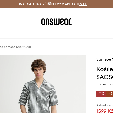
ácení zdarma (od 1800 Kč)
FINAL SALE % A VĚTŠÍ SLEVY V APLIKACI!
Doručení i do 24 h
VÍCE
Ušetřete s 
amsoe Samsoe SAOSCAR
Samsoe 
Košil
SAOS
tmavomodrá
-11%
*-
Aktuální ce
1599 K