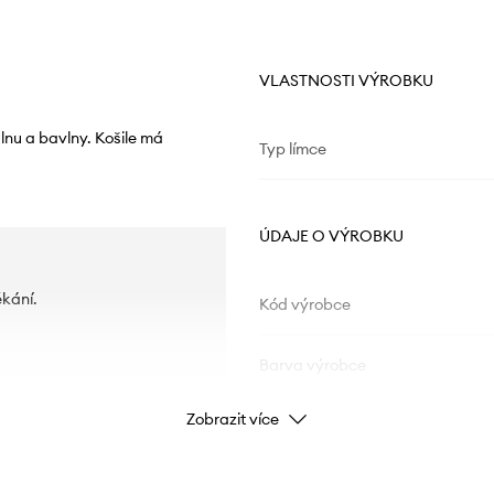
VLASTNOSTI VÝROBKU
nu a bavlny. Košile má
Typ límce
ÚDAJE O VÝROBKU
ékání.
Kód výrobce
Barva výrobce
Zobrazit více
Barva
Značka
S