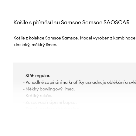
Košile s příměsí lnu Samsoe Samsoe SAOSCAR
Košile z kolekce Samsoe Samsoe. Model vyroben z kombinace l
klasický, měkký límec.
- Střih regular.
- Pohodlné zapínání na knoflíky usnadňuje oblékání a svl
- Měkký bowlingový límec.
- Krátký rukáv.
- Zasouvací náprsní kapsa.
- Tenká, neelastická tkanina.
- Délka: 71 cm.
- Šířka v podpaží: 54 cm.
- Šířka v ramenou: 45 cm.
- Rozměry pro velikost: M.