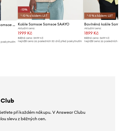
-13%
*-10 % s kódem: LST
*-5 % s kódem: LST
Košile Samsoe Samsoe SAAYO
Košile s příměsí lnu Samsoe Samsoe SAOSCAR
Aktuální cena:
Aktuální cena:
1999 Kč
1899 Kč
Běžná cena:
3499 Kč
Běžná cena:
3699 Kč
Nejnižší cena za posledních 30 dnů před poskytnutím
Nejnižší cena za posledních 30 dnů př
d poskytnutím
slevy:
2299 Kč
slevy:
2089 Kč
 Club
 ušetřete při každém nákupu. V Answear Clubu
lou slevu z běžných cen.