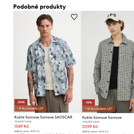
Podobné produkty
-50%
-10%
*-5 % s kódem: LST
*-10 % s kódem: LST
Košile Samsoe Samsoe SAOSCAR
Košile Samsoe Samsoe
Aktuální cena:
Aktuální cena:
1589 Kč
2099 Kč
Běžná cena:
3199 Kč
Běžná cena:
4699 Kč