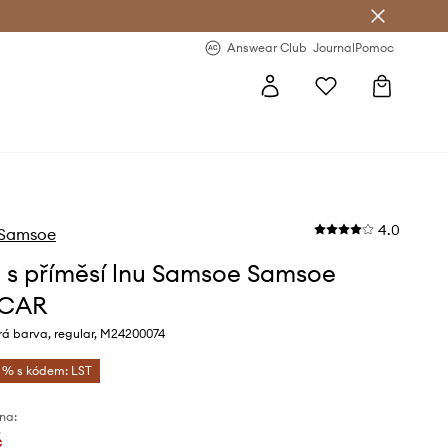
Answear Club
- 20 % na první objednávku
Answear Club
Journal
Pomoc
4.0
Samsoe
e s příměsí lnu Samsoe Samsoe
CAR
 barva, regular, M24200074
5 % s kódem: LST
na:
č