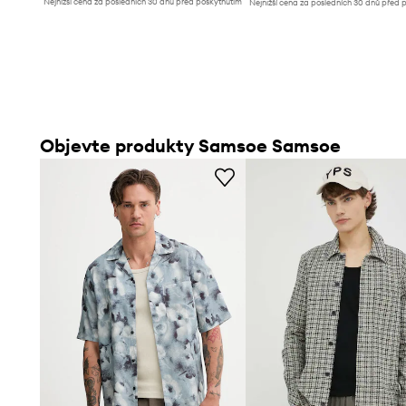
Nejnižší cena za posledních 30 dnů před poskytnutím
Nejnižší cena za posledních 30 dnů před 
slevy:
3199 Kč
slevy:
2339 Kč
Objevte produkty Samsoe Samsoe