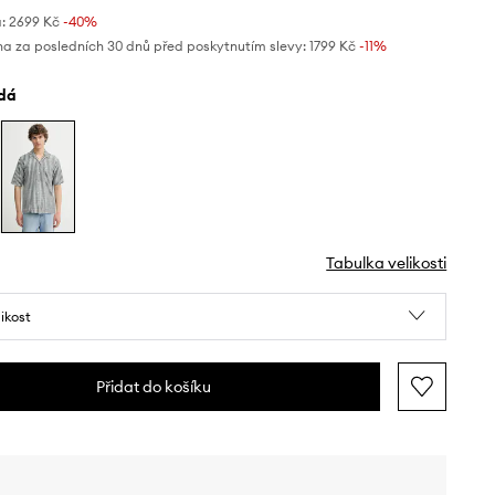
:
2699 Kč
-40%
na za posledních 30 dnů před poskytnutím slevy:
1799 Kč
 -11%
edá
Tabulka velikosti
likost
Přidat do košíku