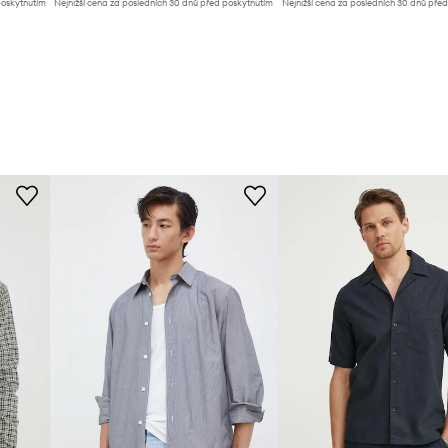
poskytnutím
Nejnižší cena za posledních 30 dnů před poskytnutím
Nejnižší cena za posledních 30 dnů pře
slevy:
1939 Kč
slevy:
1399 Kč