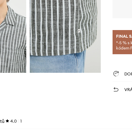
FINAL 
*-5 % s 
kódem FI
DO
VRÁ
tů
4.0
1