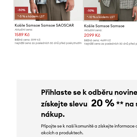
-50%
-10%
*-5 % s kódem: LST
*-10 % s kódem: LST
Košile Samsoe Samsoe SAOSCAR
Košile Samsoe Samsoe
Aktuální cena:
Aktuální cena:
1589 Kč
2099 Kč
Běžná cena:
3199 Kč
Běžná cena:
4699 Kč
Nejnižší cena za posledních 30 dnů před poskytnutím
Nejnižší cena za posledních 30 dnů před 
slevy:
3199 Kč
slevy:
2339 Kč
Přihlaste se k odběru novin
20 %
získejte slevu
** na 
nákup.
Připojte se k naší komunitě a získejte informace 
akcích a produktech.