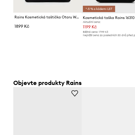
*-5 % s kódem: LST
Rains Kosmetická taštička Otaru Wash Bag W3
Aktuální cena:
1899 Kč
1199 Kč
Běžná cena:
1799 Kč
Nejnižší cena za posledních 30 dnů před 
slevy:
1229 Kč
Objevte produkty Rains