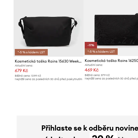
-11%
*-5 % s kódem: LST
*-5 % s kódem: LST
Kosmetická taška Rains 15630 Weekend Wash Bag
Aktuální cena:
Aktuální cena:
469 Kč
679 Kč
Běžná cena:
879 Kč
Běžná cena:
1099 Kč
Nejnižší cena za posledních 30 dnů před 
Nejnižší cena za posledních 30 dnů před poskytnutím
slevy:
529 Kč
slevy:
729 Kč
Přihlaste se k odběru novin