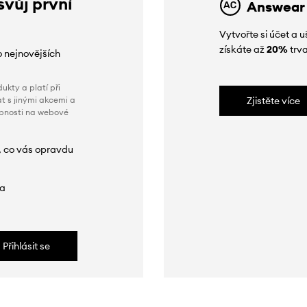
svůj první
Answear
Vytvořte si účet a
získáte až
20%
trva
o nejnovějších
ukty a platí při
t s jinými akcemi a
Zjistěte více
obnosti na webové
, co vás opravdu
da
Přihlásit se