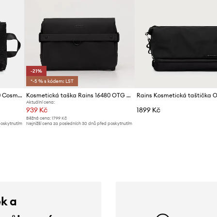
-21%
*-5 % s kódem: LST
Kosmetická taška Rains 16250 Cosmetic Bag Zip W3
Kosmetická taška Rains 16480 OTG Wash Bag W3
Aktuální cena:
939 Kč
1899 Kč
Běžná cena:
1799 Kč
poskytnutím
Nejnižší cena za posledních 30 dnů před poskytnutím
slevy:
1199 Kč
ek a