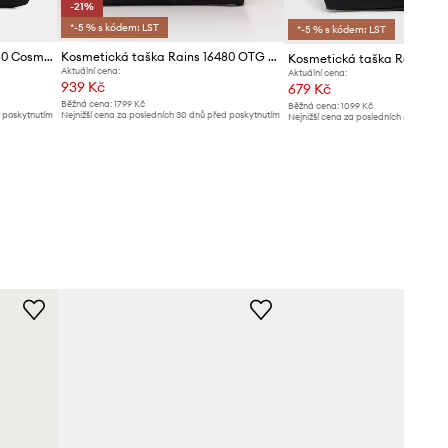
-21%
*-5 % s kódem: LST
*-5 % s kódem: LST
Kosmetická taška Rains 16250 Cosmetic Bag Zip W3
Kosmetická taška Rains 16480 OTG Wash Bag W3
Aktuální cena:
Aktuální cena:
939 Kč
679 Kč
Běžná cena:
1799 Kč
Běžná cena:
1099 Kč
d poskytnutím
Nejnižší cena za posledních 30 dnů před poskytnutím
Nejnižší cena za posledních 30 dnů př
slevy:
1199 Kč
slevy:
729 Kč