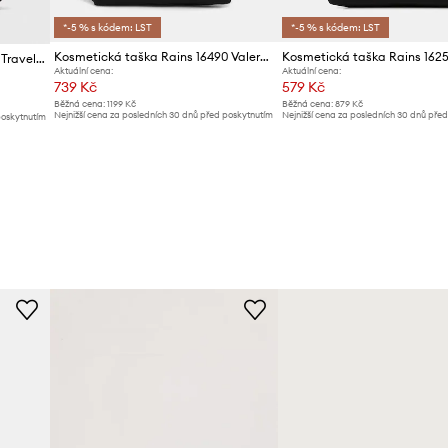
*-5 % s kódem: LST
*-5 % s kódem: LST
Kosmetická taška Rains 16490 Valera Wash Bag W3
Kosmetická taška Rains 16310 Travel Accessories
Aktuální cena:
Aktuální cena:
739 Kč
579 Kč
Běžná cena:
1199 Kč
Běžná cena:
879 Kč
Nejnižší cena za posledních 30 dnů před poskytnutím
Nejnižší cena za posledních 30 dnů pře
poskytnutím
slevy:
809 Kč
slevy:
619 Kč