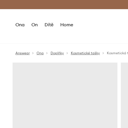
Premium Fashion Benefits
Doručení a vr
Ona
On
Dítě
Home
Answear
Ona
Doplňky
Kosmetické tašky
Kosmetická 