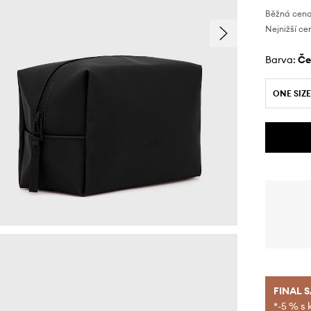
Běžná cena
Nejnižší ce
Barva:
č
ONE SIZE
FINAL 
*-5 % s 