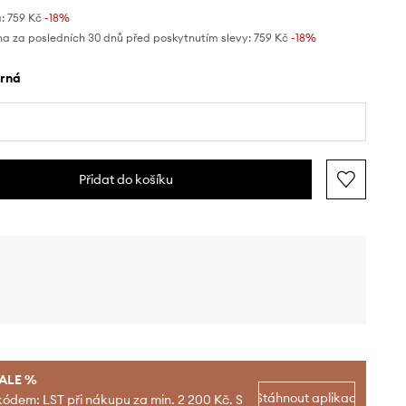
:
759 Kč
-18%
na za posledních 30 dnů před poskytnutím slevy:
759 Kč
 -18%
erná
Přidat do košíku
SALE %
Stáhnout aplikaci
kódem: LST při nákupu za min. 2 200 Kč. S