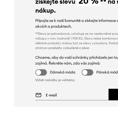
20 %
získejte slevu
** na 
nákup.
Připojte se k naší komunitě a získejte informace 
akcích a produktech.
**Sleva je jednorázová, vztahuje se na nezlevněné prod
nákupu v min. hodnotě 1 900 Kč. Slevu nelze kombinova
některé produkty mohou být ze slevy vyloučeny. Podr
stránce:
produkty vyloučené z akce
Chceme, aby do vaší schránky přicházelo jen to
zajímá. Řekněte nám, zda vás zajímá:
Dámská móda
Pánská mó
Výběr nabídky je volitelný.