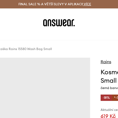
ácení zdarma (od 1800 Kč)
FINAL SALE % A VĚTŠÍ SLEVY V APLIKACI!
Doručení i do 24 h
VÍCE
Ušetřete s 
taška Rains 15580 Wash Bag Small
Rains
Kosme
Small
černá barva
-18%
*-
Aktuální ce
619 Kč