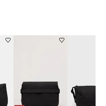
černá
Rains