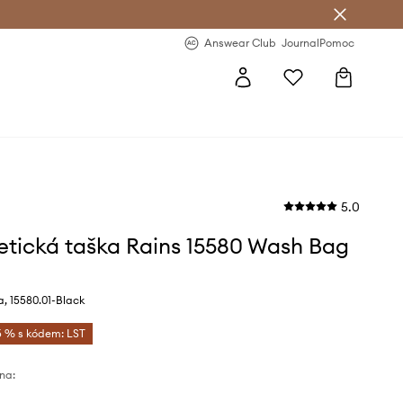
Answear Club
- 20 % na první objednávku
Answear Club
Journal
Pomoc
5.0
tická taška Rains 15580 Wash Bag
, 15580.01-Black
5 % s kódem: LST
na: