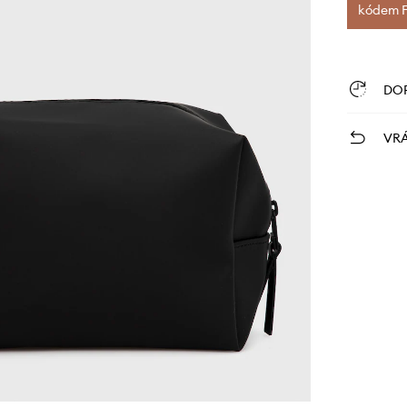
kódem FI
DO
VRÁ