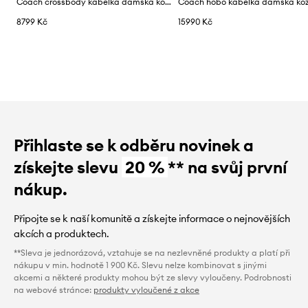
Coach crossbody kabelka dámská kožená Jet
8799 Kč
15990 Kč
Přihlaste se k odběru novinek a
získejte slevu
20 %
** na svůj první
nákup.
Připojte se k naší komunitě a získejte informace o nejnovějších
akcích a produktech.
**Sleva je jednorázová, vztahuje se na nezlevněné produkty a platí při
nákupu v min. hodnotě 1 900 Kč. Slevu nelze kombinovat s jinými
akcemi a některé produkty mohou být ze slevy vyloučeny. Podrobnosti
na webové stránce:
produkty vyloučené z akce