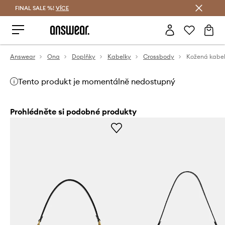
FINAL SALE %!
VÍCE
Ušetřete s Answear Club
Answear
Ona
Doplňky
Kabelky
Crossbody
Tento produkt je momentálně nedostupný
Prohlédněte si podobné produkty