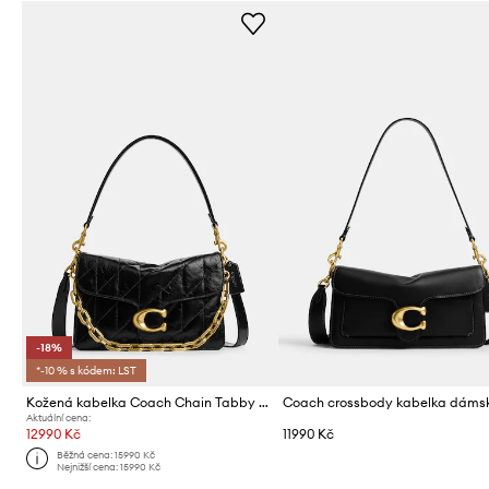
-18%
*-10 % s kódem: LST
Kožená kabelka Coach Chain Tabby Shoulder Bag With Quilting
Aktuální cena:
12990 Kč
11990 Kč
Běžná cena:
15990 Kč
Nejnižší cena:
15990 Kč