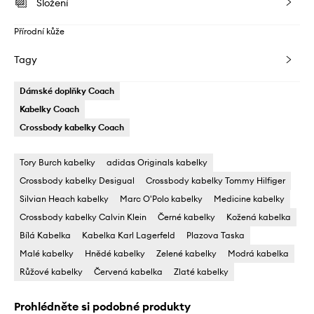
Složení
Přírodní kůže
Tagy
Dámské doplňky Coach
Kabelky Coach
Crossbody kabelky Coach
Tory Burch kabelky
adidas Originals kabelky
Crossbody kabelky Desigual
Crossbody kabelky Tommy Hilfiger
Silvian Heach kabelky
Marc O'Polo kabelky
Medicine kabelky
Crossbody kabelky Calvin Klein
Černé kabelky
Kožená kabelka
Bílá Kabelka
Kabelka Karl Lagerfeld
Plazova Taska
Malé kabelky
Hnědé kabelky
Zelené kabelky
Modrá kabelka
Růžové kabelky
Červená kabelka
Zlaté kabelky
Prohlédněte si podobné produkty