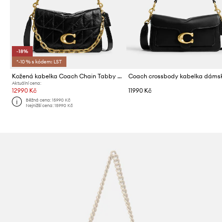
-18%
*-10 % s kódem: LST
Kožená kabelka Coach Chain Tabby Shoulder Bag With Quilting
Aktuální cena:
12990 Kč
11990 Kč
Běžná cena:
15990 Kč
Nejnižší cena:
15990 Kč