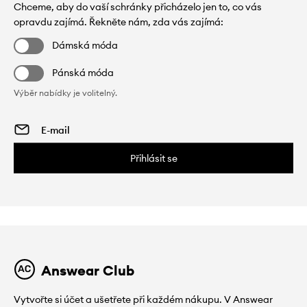
Chceme, aby do vaší schránky přicházelo jen to, co vás
opravdu zajímá. Řekněte nám, zda vás zajímá:
Dámská móda
Pánská móda
Výběr nabídky je volitelný.
Přihlásit se
Answear Club
Vytvořte si účet a ušetřete při každém nákupu. V Answear